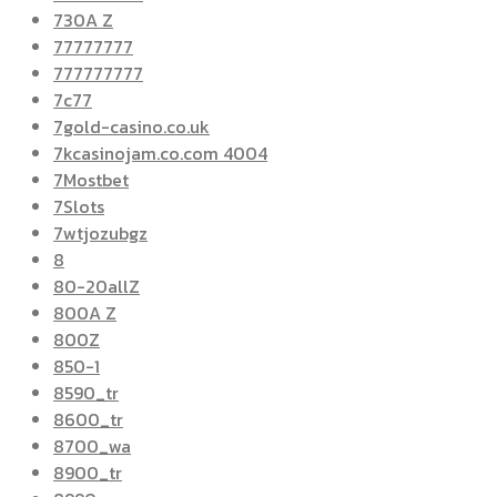
730A Z
77777777
777777777
7c77
7gold-casino.co.uk
7kcasinojam.co.com 4004
7Mostbet
7Slots
7wtjozubgz
8
80-20allZ
800A Z
800Z
850-1
8590_tr
8600_tr
8700_wa
8900_tr