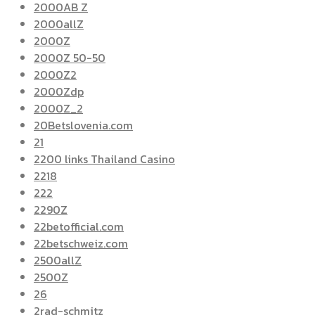
2000AB Z
2000allZ
2000Z
2000Z 50-50
2000Z2
2000Zdp
2000Z_2
20Betslovenia.com
21
2200 links Thailand Casino
2218
222
2290Z
22betofficial.com
22betschweiz.com
2500allZ
2500Z
26
2rad-schmitz