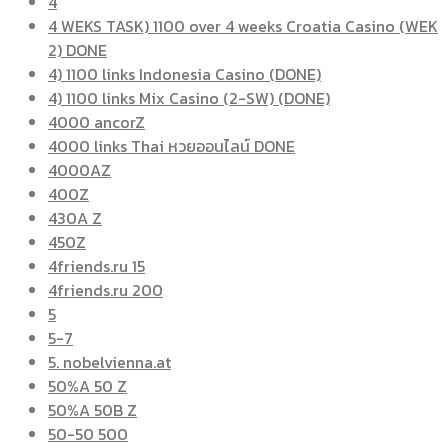
4
4 WEKS TASK) 1100 over 4 weeks Croatia Casino (WEK
2) DONE
4) 1100 links Indonesia Casino (DONE)
4) 1100 links Mix Casino (2-SW) (DONE)
4000 ancorZ
4000 links Thai หวยออนไลน์ DONE
4000AZ
400Z
430A Z
450Z
4friends.ru 15
4friends.ru 200
5
5-7
5. nobelvienna.at
50%A 50 Z
50%A 50B Z
50-50 500