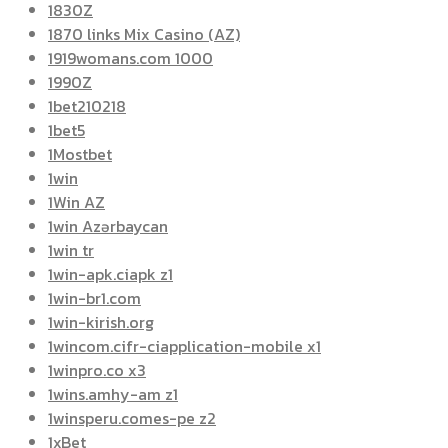
1830Z
1870 links Mix Casino (AZ)
1919womans.com 1000
1990Z
1bet210218
1bet5
1Mostbet
1win
1Win AZ
1win Azərbaycan
1win tr
1win-apk.ciapk z1
1win-br1.com
1win-kirish.org
1wincom.cifr-ciapplication-mobile x1
1winpro.co x3
1wins.amhy-am z1
1winsperu.comes-pe z2
1xBet