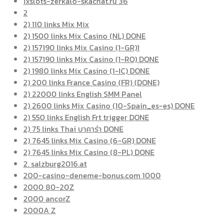
1xslots-zerkalo-skachat.ru 36
2
2) 110 links Mix Mix
2) 1500 links Mix Casino (NL) DONE
2) 157190 links Mix Casino (1-GR)1
2) 157190 links Mix Casino (1-RO) DONE
2) 1980 links Mix Casino (1-IC) DONE
2) 200 links France Casino (FR) (DONE)
2) 22000 links English SMM Panel
2) 2600 links Mix Casino (10-Spain_es-es) DONE
2) 550 links English Frt trigger DONE
2) 75 links Thai บาคาร่า DONE
2) 7645 links Mix Casino (6-GR) DONE
2) 7645 links Mix Casino (8-PL) DONE
2. salzburg2016.at
200-casino-deneme-bonus.com 1000
2000 80-20Z
2000 ancorZ
2000A Z