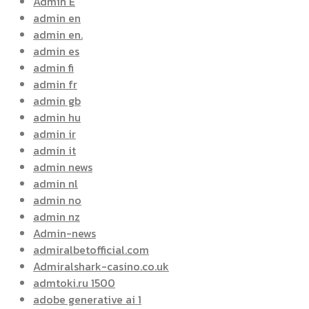
Admin E
admin en
admin en.
admin es
admin fi
admin fr
admin gb
admin hu
admin ir
admin it
admin news
admin nl
admin no
admin nz
Admin-news
admiralbetofficial.com
Admiralshark-casino.co.uk
admtoki.ru 1500
adobe generative ai 1