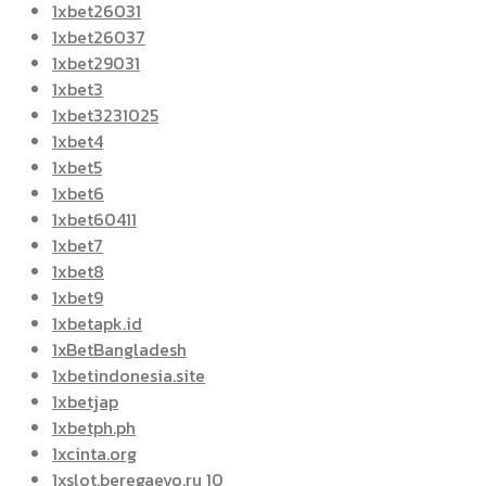
1xbet26031
1xbet26037
1xbet29031
1xbet3
1xbet3231025
1xbet4
1xbet5
1xbet6
1xbet60411
1xbet7
1xbet8
1xbet9
1xbetapk.id
1xBetBangladesh
1xbetindonesia.site
1xbetjap
1xbetph.ph
1xcinta.org
1xslot.beregaevo.ru 10