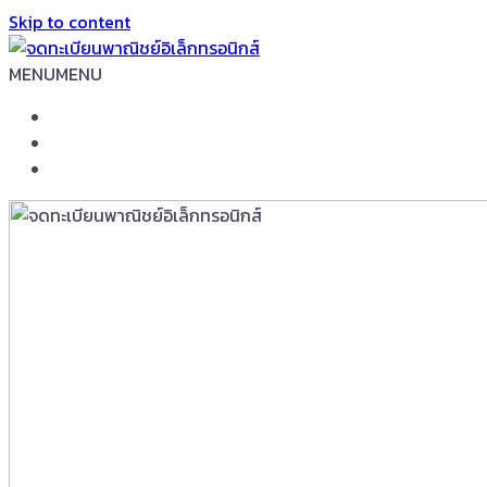
Skip to content
MENU
MENU
หน้าแรก
จดทะเบียนพาณิชย์อิเล็กทรอนิกส์
ติดต่อจดทะเบียนพาณิชย์