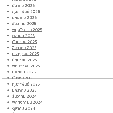
มีนาคม 2026
กุมภาพันธ์ 2026
มกราคม 2026
ธันวาคม 2025
พฤศจิกายน 2025
ตุลาคม 2025
กันยายน 2025
สิงหาคม 2025
กรกฎาคม 2025
มิถุนายน 2025
พฤษภาคม 2025
เมษายน 2025
มีนาคม 2025
กุมภาพันธ์ 2025
มกราคม 2025
ธันวาคม 2024
พฤศจิกายน 2024
ตุลาคม 2024