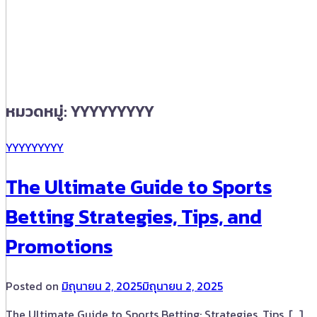
หมวดหมู่:
YYYYYYYYY
YYYYYYYYY
The Ultimate Guide to Sports
Betting Strategies, Tips, and
Promotions
Posted on
มิถุนายน 2, 2025
มิถุนายน 2, 2025
The Ultimate Guide to Sports Betting: Strategies, Tips, […]