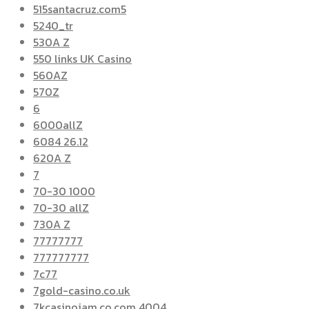
515santacruz.com5
5240_tr
530A Z
550 links UK Casino
560AZ
570Z
6
6000allZ
6084 26.12
620A Z
7
70-30 1000
70-30 allZ
730A Z
77777777
777777777
7c77
7gold-casino.co.uk
7kcasinojam.co.com 4004