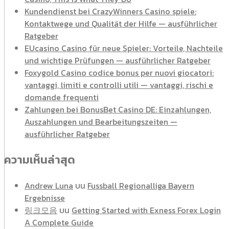
Kundendienst bei CrazyWinners Casino spiele:
Kontaktwege und Qualität der Hilfe — ausführlicher
Ratgeber
EUcasino Casino für neue Spieler: Vorteile, Nachteile
und wichtige Prüfungen — ausführlicher Ratgeber
Foxygold Casino codice bonus per nuovi giocatori:
vantaggi, limiti e controlli utili — vantaggi, rischi e
domande frequenti
Zahlungen bei BonusBet Casino DE: Einzahlungen,
Auszahlungen und Bearbeitungszeiten —
ausführlicher Ratgeber
ความเห็นล่าสุด
Andrew Luna
บน
Fussball Regionalliga Bayern
Ergebnisse
링크모음
บน
Getting Started with Exness Forex Login
A Complete Guide