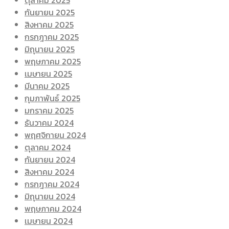
กันยายน 2025
สิงหาคม 2025
กรกฎาคม 2025
มิถุนายน 2025
พฤษภาคม 2025
เมษายน 2025
มีนาคม 2025
กุมภาพันธ์ 2025
มกราคม 2025
ธันวาคม 2024
พฤศจิกายน 2024
ตุลาคม 2024
กันยายน 2024
สิงหาคม 2024
กรกฎาคม 2024
มิถุนายน 2024
พฤษภาคม 2024
เมษายน 2024