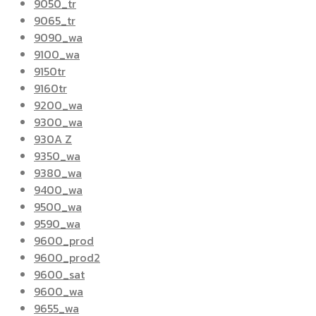
9050_tr
9065_tr
9090_wa
9100_wa
9150tr
9160tr
9200_wa
9300_wa
930A Z
9350_wa
9380_wa
9400_wa
9500_wa
9590_wa
9600_prod
9600_prod2
9600_sat
9600_wa
9655_wa