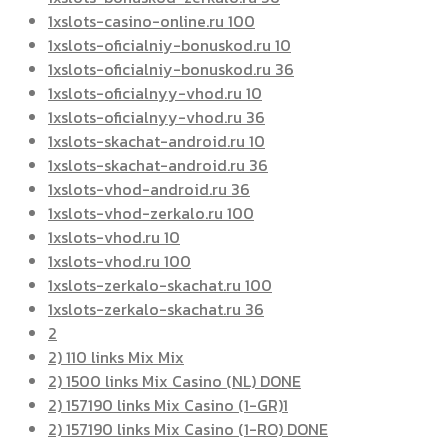
1xslots-casino-online.ru 100
1xslots-oficialniy-bonuskod.ru 10
1xslots-oficialniy-bonuskod.ru 36
1xslots-oficialnyy-vhod.ru 10
1xslots-oficialnyy-vhod.ru 36
1xslots-skachat-android.ru 10
1xslots-skachat-android.ru 36
1xslots-vhod-android.ru 36
1xslots-vhod-zerkalo.ru 100
1xslots-vhod.ru 10
1xslots-vhod.ru 100
1xslots-zerkalo-skachat.ru 100
1xslots-zerkalo-skachat.ru 36
2
2) 110 links Mix Mix
2) 1500 links Mix Casino (NL) DONE
2) 157190 links Mix Casino (1-GR)1
2) 157190 links Mix Casino (1-RO) DONE