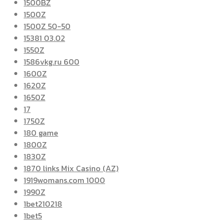
1500BZ
1500Z
1500Z 50-50
15381 03.02
1550Z
1586vkg.ru 600
1600Z
1620Z
1650Z
17
1750Z
180 game
1800Z
1830Z
1870 links Mix Casino (AZ)
1919womans.com 1000
1990Z
1bet210218
1bet5