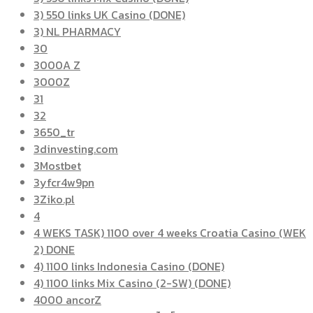
3) 550 links UK Casino (DONE)
3) NL PHARMACY
30
3000A Z
3000Z
31
32
3650_tr
3dinvesting.com
3Mostbet
3yfcr4w9pn
3Ziko.pl
4
4 WEKS TASK) 1100 over 4 weeks Croatia Casino (WEK
2) DONE
4) 1100 links Indonesia Casino (DONE)
4) 1100 links Mix Casino (2-SW) (DONE)
4000 ancorZ