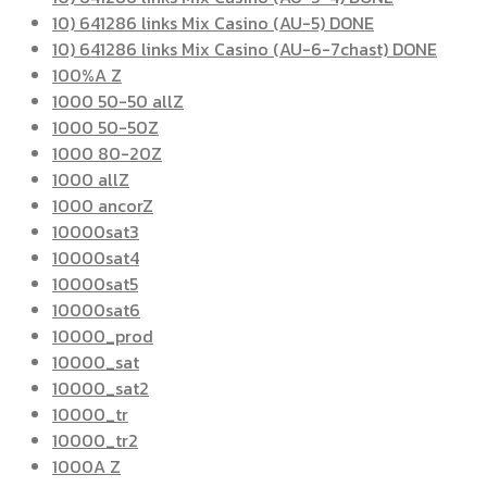
10) 641286 links Mix Casino (AU-5) DONE
10) 641286 links Mix Casino (AU-6-7chast) DONE
100%A Z
1000 50-50 allZ
1000 50-50Z
1000 80-20Z
1000 allZ
1000 ancorZ
10000sat3
10000sat4
10000sat5
10000sat6
10000_prod
10000_sat
10000_sat2
10000_tr
10000_tr2
1000A Z