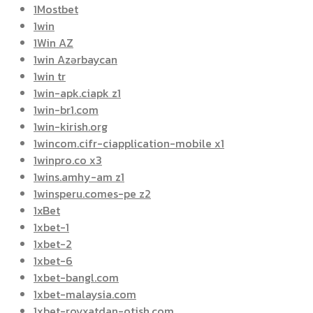
1Mostbet
1win
1Win AZ
1win Azərbaycan
1win tr
1win-apk.ciapk z1
1win-br1.com
1win-kirish.org
1wincom.cifr-ciapplication-mobile x1
1winpro.co x3
1wins.amhy-am z1
1winsperu.comes-pe z2
1xBet
1xbet-1
1xbet-2
1xbet-6
1xbet-bangl.com
1xbet-malaysia.com
1xbet-royxatdan-otish.com