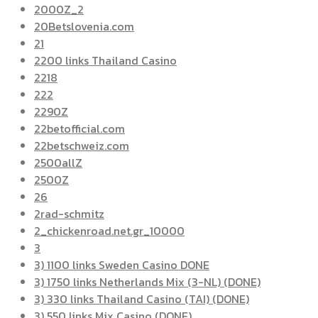
2000Z_2
20Betslovenia.com
21
2200 links Thailand Casino
2218
222
2290Z
22betofficial.com
22betschweiz.com
2500allZ
2500Z
26
2rad-schmitz
2_chickenroad.net.gr_10000
3
3) 1100 links Sweden Casino DONE
3) 1750 links Netherlands Mix (3-NL) (DONE)
3) 330 links Thailand Casino (TAI) (DONE)
3) 550 links Mix Casino (DONE)