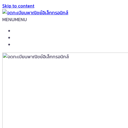
Skip to content
MENU
MENU
หน้าแรก
จดทะเบียนพาณิชย์อิเล็กทรอนิกส์
ติดต่อจดทะเบียนพาณิชย์