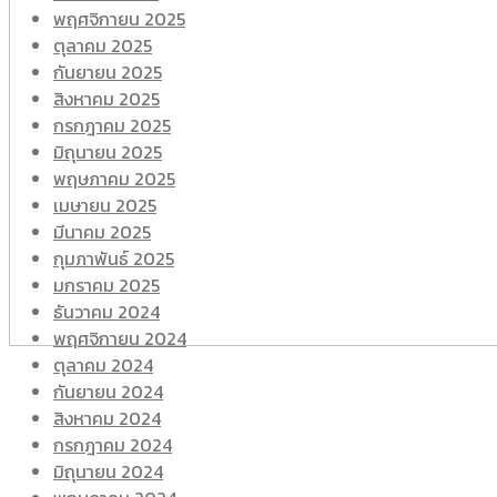
พฤศจิกายน 2025
ตุลาคม 2025
กันยายน 2025
สิงหาคม 2025
กรกฎาคม 2025
มิถุนายน 2025
พฤษภาคม 2025
เมษายน 2025
มีนาคม 2025
กุมภาพันธ์ 2025
มกราคม 2025
ธันวาคม 2024
พฤศจิกายน 2024
ตุลาคม 2024
กันยายน 2024
สิงหาคม 2024
กรกฎาคม 2024
มิถุนายน 2024