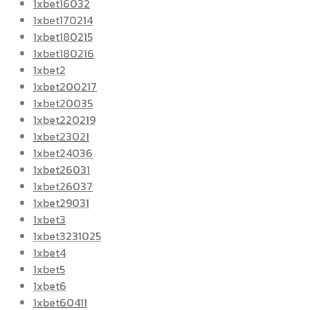
1xbet16032
1xbet170214
1xbet180215
1xbet180216
1xbet2
1xbet200217
1xbet20035
1xbet220219
1xbet23021
1xbet24036
1xbet26031
1xbet26037
1xbet29031
1xbet3
1xbet3231025
1xbet4
1xbet5
1xbet6
1xbet60411