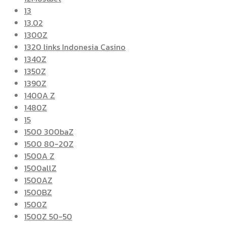
13
13.02
1300Z
1320 links Indonesia Casino
1340Z
1350Z
1390Z
1400A Z
1480Z
15
1500 300baZ
1500 80-20Z
1500A Z
1500allZ
1500AZ
1500BZ
1500Z
1500Z 50-50