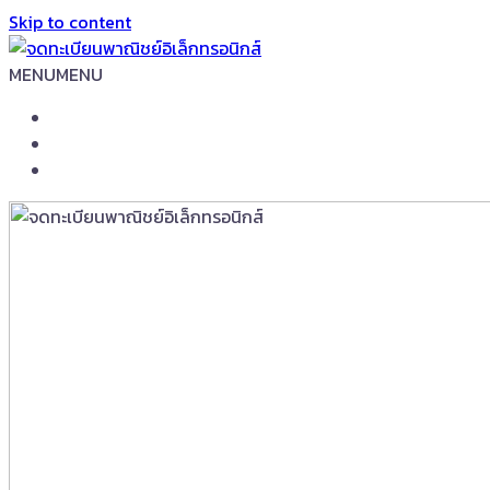
Skip to content
MENU
MENU
หน้าแรก
จดทะเบียนพาณิชย์อิเล็กทรอนิกส์
ติดต่อจดทะเบียนพาณิชย์