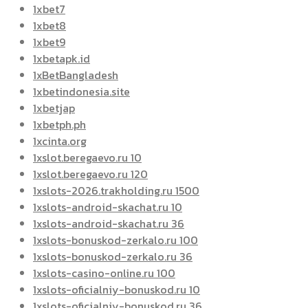
1xbet7
1xbet8
1xbet9
1xbetapk.id
1xBetBangladesh
1xbetindonesia.site
1xbetjap
1xbetph.ph
1xcinta.org
1xslot.beregaevo.ru 10
1xslot.beregaevo.ru 120
1xslots-2026.trakholding.ru 1500
1xslots-android-skachat.ru 10
1xslots-android-skachat.ru 36
1xslots-bonuskod-zerkalo.ru 100
1xslots-bonuskod-zerkalo.ru 36
1xslots-casino-online.ru 100
1xslots-oficialniy-bonuskod.ru 10
1xslots-oficialniy-bonuskod.ru 36