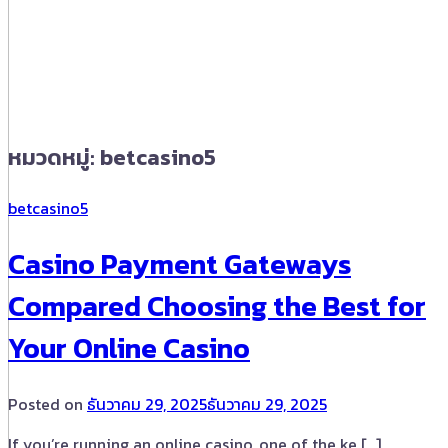
หมวดหมู่:
betcasino5
betcasino5
Casino Payment Gateways
Compared Choosing the Best for
Your Online Casino
Posted on
ธันวาคม 29, 2025
ธันวาคม 29, 2025
If you’re running an online casino, one of the ke […]