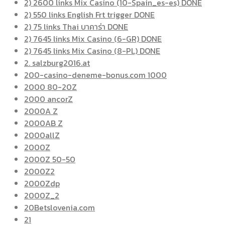
2) 2600 links Mix Casino (10-Spain_es-es) DONE
2) 550 links English Frt trigger DONE
2) 75 links Thai บาคาร่า DONE
2) 7645 links Mix Casino (6-GR) DONE
2) 7645 links Mix Casino (8-PL) DONE
2. salzburg2016.at
200-casino-deneme-bonus.com 1000
2000 80-20Z
2000 ancorZ
2000A Z
2000AB Z
2000allZ
2000Z
2000Z 50-50
2000Z2
2000Zdp
2000Z_2
20Betslovenia.com
21