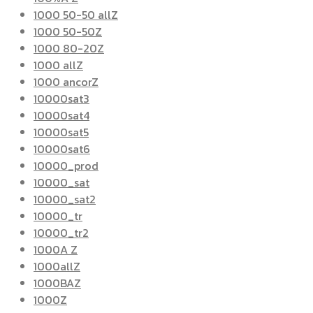
1000 50-50 allZ
1000 50-50Z
1000 80-20Z
1000 allZ
1000 ancorZ
10000sat3
10000sat4
10000sat5
10000sat6
10000_prod
10000_sat
10000_sat2
10000_tr
10000_tr2
1000A Z
1000allZ
1000BAZ
1000Z