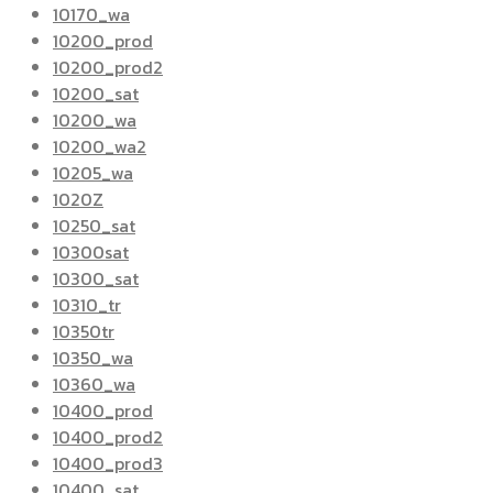
10170_wa
10200_prod
10200_prod2
10200_sat
10200_wa
10200_wa2
10205_wa
1020Z
10250_sat
10300sat
10300_sat
10310_tr
10350tr
10350_wa
10360_wa
10400_prod
10400_prod2
10400_prod3
10400_sat