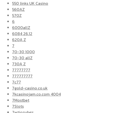
550 links UK Casino
560AZ
570Z
6
6000allZ
6084 26.12
620A Z
7
70-30 1000
70-30 allZ
730A Z
77777777
777777777
7c77
7gold-casino.co.uk
7kcasinojam.co.com 4004
7Mostbet
7Slots
7wtjozubgz