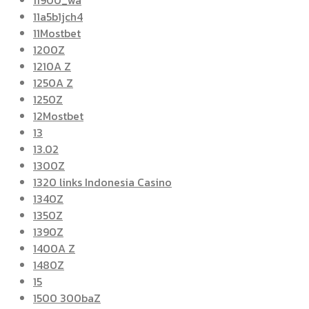
11900_wa
11a5b1jch4
11Mostbet
1200Z
1210A Z
1250A Z
1250Z
12Mostbet
13
13.02
1300Z
1320 links Indonesia Casino
1340Z
1350Z
1390Z
1400A Z
1480Z
15
1500 300baZ