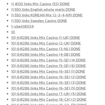
1) 4010 links Mix Casino (ES) DONE
1) 550 links English whole melts DONE
1) 550 links KOREAN Mix (2-3-4-KR) DONE
1) 550 links Sweden Casino DONE
1-xbeti18034
10
10) 641286 links Mix Casino (1-UK) DONE
10) 641286 links Mix Casino (2-UK) DONE
10) 641286 links Mix Casino (3-NL) DONE
10) 641286 links Mix Casino (4-DE) DONE
10) 641286 links Mix Casino (5-SE) (4) DONE
10) 641286 links Mix Casino (5-SE) (6) DONE
10) 641286 links Mix Casino (6-SE) (1) DONE
10) 641286 links Mix Casino (6-SE) (2) DONE
10) 641286 links Mix Casino (6-SE) (3) DONE
10) 641286 links Mix Casino (6-SE) (5) DONE
10) 641286 links Mix Casino (7-UK) (5) DONE
10) 641286 links Mix Casino (8-CA) (2) DONE