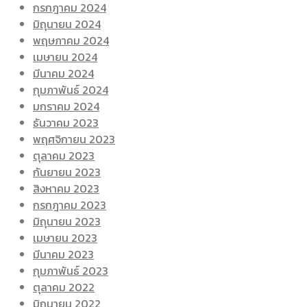
กรกฎาคม 2024
มิถุนายน 2024
พฤษภาคม 2024
เมษายน 2024
มีนาคม 2024
กุมภาพันธ์ 2024
มกราคม 2024
ธันวาคม 2023
พฤศจิกายน 2023
ตุลาคม 2023
กันยายน 2023
สิงหาคม 2023
กรกฎาคม 2023
มิถุนายน 2023
เมษายน 2023
มีนาคม 2023
กุมภาพันธ์ 2023
ตุลาคม 2022
มิถุนายน 2022