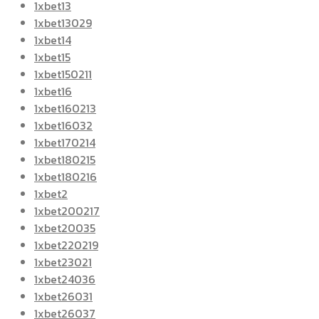
1xbet13
1xbet13029
1xbet14
1xbet15
1xbet150211
1xbet16
1xbet160213
1xbet16032
1xbet170214
1xbet180215
1xbet180216
1xbet2
1xbet200217
1xbet20035
1xbet220219
1xbet23021
1xbet24036
1xbet26031
1xbet26037