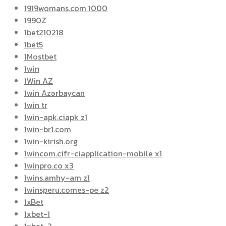
1919womans.com 1000
1990Z
1bet210218
1bet5
1Mostbet
1win
1Win AZ
1win Azərbaycan
1win tr
1win-apk.ciapk z1
1win-br1.com
1win-kirish.org
1wincom.cifr-ciapplication-mobile x1
1winpro.co x3
1wins.amhy-am z1
1winsperu.comes-pe z2
1xBet
1xbet-1