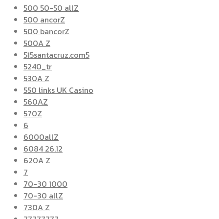
500 50-50 allZ
500 ancorZ
500 bancorZ
500A Z
515santacruz.com5
5240_tr
530A Z
550 links UK Casino
560AZ
570Z
6
6000allZ
6084 26.12
620A Z
7
70-30 1000
70-30 allZ
730A Z