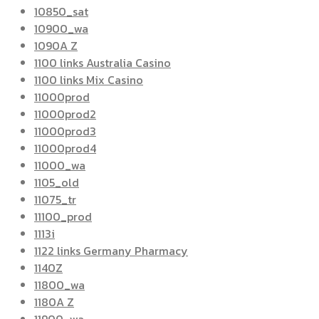
10850_sat
10900_wa
1090A Z
1100 links Australia Casino
1100 links Mix Casino
11000prod
11000prod2
11000prod3
11000prod4
11000_wa
1105_old
11075_tr
11100_prod
1113i
1122 links Germany Pharmacy
1140Z
11800_wa
1180A Z