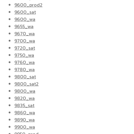
9600_prod2
9600_sat
9600_wa
9655_wa
9670_wa
9700_wa
9720_sat
9750_wa
9760_wa
9780_wa
9800_sat
9800_sat2
9800_wa
9820_wa
9835_sat
9860_wa
9890_wa
9900_wa