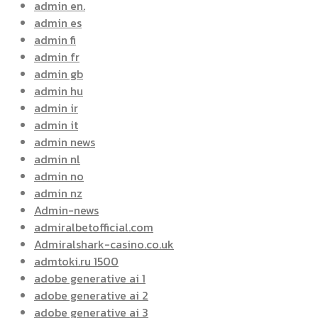
admin en.
admin es
admin fi
admin fr
admin gb
admin hu
admin ir
admin it
admin news
admin nl
admin no
admin nz
Admin-news
admiralbetofficial.com
Admiralshark-casino.co.uk
admtoki.ru 1500
adobe generative ai 1
adobe generative ai 2
adobe generative ai 3