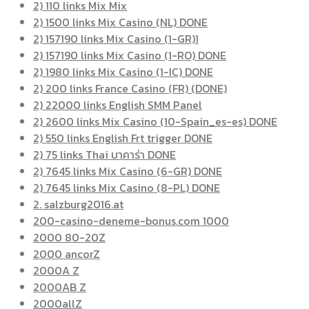
2) 110 links Mix Mix
2) 1500 links Mix Casino (NL) DONE
2) 157190 links Mix Casino (1-GR)1
2) 157190 links Mix Casino (1-RO) DONE
2) 1980 links Mix Casino (1-IC) DONE
2) 200 links France Casino (FR) (DONE)
2) 22000 links English SMM Panel
2) 2600 links Mix Casino (10-Spain_es-es) DONE
2) 550 links English Frt trigger DONE
2) 75 links Thai บาคาร่า DONE
2) 7645 links Mix Casino (6-GR) DONE
2) 7645 links Mix Casino (8-PL) DONE
2. salzburg2016.at
200-casino-deneme-bonus.com 1000
2000 80-20Z
2000 ancorZ
2000A Z
2000AB Z
2000allZ