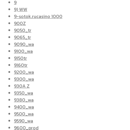
9
9) WW
9-sotok.rucasino 1000
900Z
9050_tr
9065_tr
9090_wa
9100_wa
9150tr
9160tr
9200_wa
9300_wa
930A Z
9350_wa
9380_wa
9400_wa
9500_wa
9590_wa
9600_prod