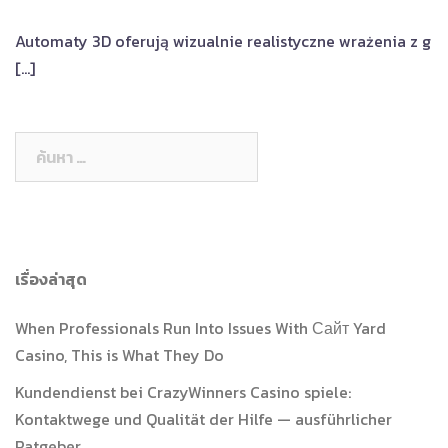
Automaty 3D oferują wizualnie realistyczne wrażenia z g
[…]
ค้นหา
สำหรับ:
เรื่องล่าสุด
When Professionals Run Into Issues With Сайт Yard
Casino, This is What They Do
Kundendienst bei CrazyWinners Casino spiele:
Kontaktwege und Qualität der Hilfe — ausführlicher
Ratgeber