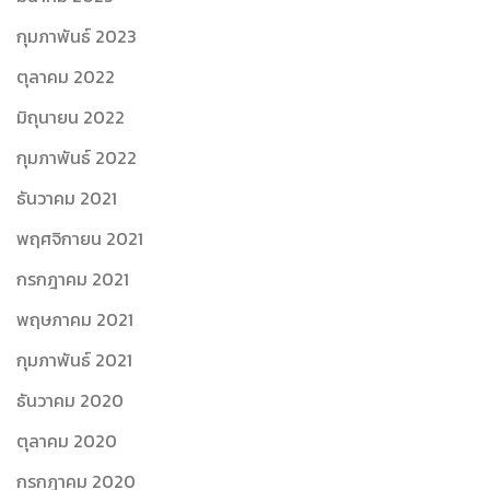
กุมภาพันธ์ 2023
ตุลาคม 2022
มิถุนายน 2022
กุมภาพันธ์ 2022
ธันวาคม 2021
พฤศจิกายน 2021
กรกฎาคม 2021
พฤษภาคม 2021
กุมภาพันธ์ 2021
ธันวาคม 2020
ตุลาคม 2020
กรกฎาคม 2020