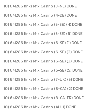
10) 641286 links Mix Casino (3-NL) DONE
10) 641286 links Mix Casino (4-DE) DONE
10) 641286 links Mix Casino (5-SE) (4) DONE
10) 641286 links Mix Casino (5-SE) (6) DONE
10) 641286 links Mix Casino (6-SE) (1) DONE
10) 641286 links Mix Casino (6-SE) (2) DONE
10) 641286 links Mix Casino (6-SE) (3) DONE
10) 641286 links Mix Casino (6-SE) (5) DONE
10) 641286 links Mix Casino (7-UK) (5) DONE
10) 641286 links Mix Casino (8-CA) (2) DONE
10) 641286 links Mix Casino (8-CA-FR) DONE
10) 641286 links Mix Casino (AU-1) DONE