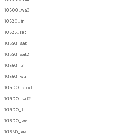
10500_wa3
10520_tr
10525_sat
10550_sat
10550_sat2
10550_tr
10550_wa
10600_prod
10600_sat2
10600_tr
10600_wa
10650_wa