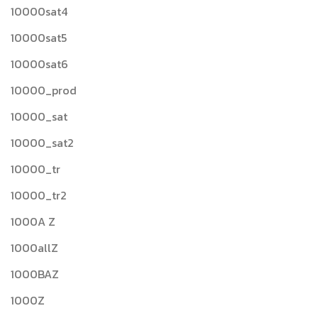
10000sat4
10000sat5
10000sat6
10000_prod
10000_sat
10000_sat2
10000_tr
10000_tr2
1000A Z
1000allZ
1000BAZ
1000Z