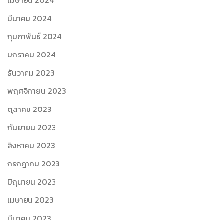
เมษายน 2024
มีนาคม 2024
กุมภาพันธ์ 2024
มกราคม 2024
ธันวาคม 2023
พฤศจิกายน 2023
ตุลาคม 2023
กันยายน 2023
สิงหาคม 2023
กรกฎาคม 2023
มิถุนายน 2023
เมษายน 2023
มีนาคม 2023