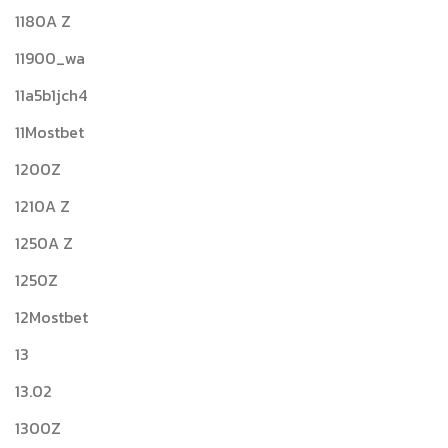
1180A Z
11900_wa
11a5b1jch4
11Mostbet
1200Z
1210A Z
1250A Z
1250Z
12Mostbet
13
13.02
1300Z