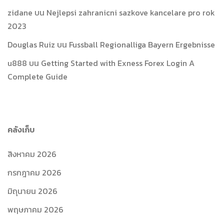
zidane
บน
Nejlepsi zahranicni sazkove kancelare pro rok
2023
Douglas Ruiz
บน
Fussball Regionalliga Bayern Ergebnisse
u888
บน
Getting Started with Exness Forex Login A
Complete Guide
คลังเก็บ
สิงหาคม 2026
กรกฎาคม 2026
มิถุนายน 2026
พฤษภาคม 2026