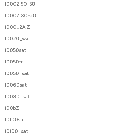
1000Z 50-50
1000Z 80-20
1000_2A Z
10020_wa
10050sat
10050tr
10050_sat
10060sat
10080_sat
100bZ
10100sat
10100_sat