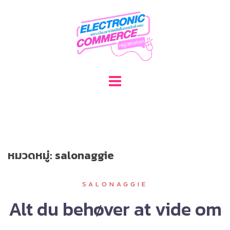
Skip
to
content
หมวดหมู่:
salonaggie
SALONAGGIE
Alt du behøver at vide om