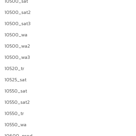
10500_sat
10500_sat2
10500_sat3
10500_wa
10500_wa2
10500_wa3
10520_tr
10525_sat
10550_sat
10550_sat2
10550_tr
10550_wa
10600_prod