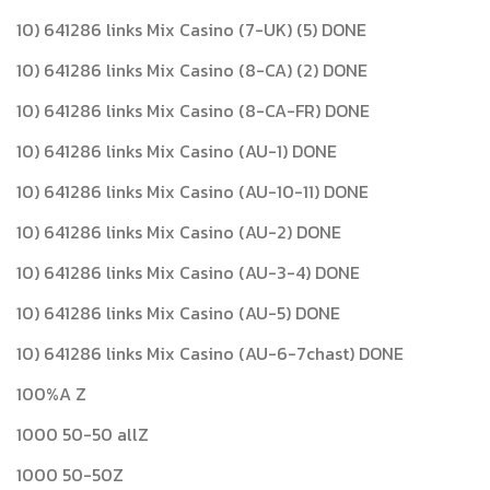
10) 641286 links Mix Casino (7-UK) (5) DONE
10) 641286 links Mix Casino (8-CA) (2) DONE
10) 641286 links Mix Casino (8-CA-FR) DONE
10) 641286 links Mix Casino (AU-1) DONE
10) 641286 links Mix Casino (AU-10-11) DONE
10) 641286 links Mix Casino (AU-2) DONE
10) 641286 links Mix Casino (AU-3-4) DONE
10) 641286 links Mix Casino (AU-5) DONE
10) 641286 links Mix Casino (AU-6-7chast) DONE
100%A Z
1000 50-50 allZ
1000 50-50Z