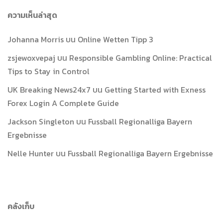
ความเห็นล่าสุด
Johanna Morris
บน
Online Wetten Tipp 3
zsjewoxvepaj
บน
Responsible Gambling Online: Practical
Tips to Stay in Control
UK Breaking News24x7
บน
Getting Started with Exness
Forex Login A Complete Guide
Jackson Singleton
บน
Fussball Regionalliga Bayern
Ergebnisse
Nelle Hunter
บน
Fussball Regionalliga Bayern Ergebnisse
คลังเก็บ