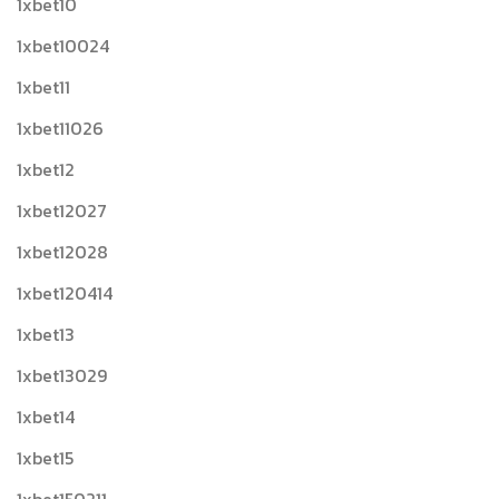
1xbet10
1xbet10024
1xbet11
1xbet11026
1xbet12
1xbet12027
1xbet12028
1xbet120414
1xbet13
1xbet13029
1xbet14
1xbet15