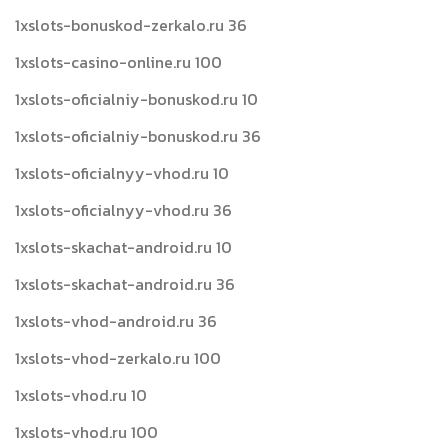
1xslots-bonuskod-zerkalo.ru 36
1xslots-casino-online.ru 100
1xslots-oficialniy-bonuskod.ru 10
1xslots-oficialniy-bonuskod.ru 36
1xslots-oficialnyy-vhod.ru 10
1xslots-oficialnyy-vhod.ru 36
1xslots-skachat-android.ru 10
1xslots-skachat-android.ru 36
1xslots-vhod-android.ru 36
1xslots-vhod-zerkalo.ru 100
1xslots-vhod.ru 10
1xslots-vhod.ru 100