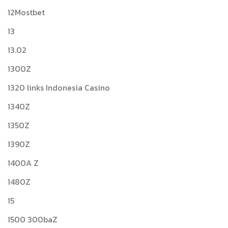
12Mostbet
13
13.02
1300Z
1320 links Indonesia Casino
1340Z
1350Z
1390Z
1400A Z
1480Z
15
1500 300baZ