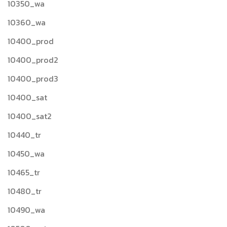
10350_wa
10360_wa
10400_prod
10400_prod2
10400_prod3
10400_sat
10400_sat2
10440_tr
10450_wa
10465_tr
10480_tr
10490_wa