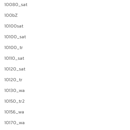
10080_sat
100bZ
10100sat
10100_sat
10100_tr
10110_sat
10120_sat
10120_tr
10130_wa
10150_tr2
10156_wa
10170_wa