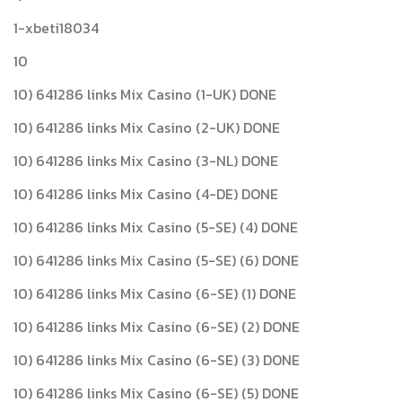
1-xbeti18034
10
10) 641286 links Mix Casino (1-UK) DONE
10) 641286 links Mix Casino (2-UK) DONE
10) 641286 links Mix Casino (3-NL) DONE
10) 641286 links Mix Casino (4-DE) DONE
10) 641286 links Mix Casino (5-SE) (4) DONE
10) 641286 links Mix Casino (5-SE) (6) DONE
10) 641286 links Mix Casino (6-SE) (1) DONE
10) 641286 links Mix Casino (6-SE) (2) DONE
10) 641286 links Mix Casino (6-SE) (3) DONE
10) 641286 links Mix Casino (6-SE) (5) DONE