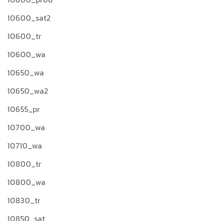
10600_sat2
10600_tr
10600_wa
10650_wa
10650_wa2
10655_pr
10700_wa
10710_wa
10800_tr
10800_wa
10830_tr
10850_sat