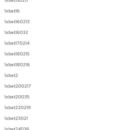
1xbet150211
1xbet16
1xbet160213
1xbet16032
1xbet170214
1xbet180215
1xbet180216
1xbet2
1xbet200217
1xbet20035
1xbet220219
1xbet23021
1xbet24036