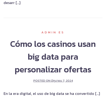
desarr […]
ADMIN ES
Cómo los casinos usan
big data para
personalizar ofertas
POSTED ON
มิถุนายน 7, 2024
En la era digital, el uso de big data se ha convertido […]