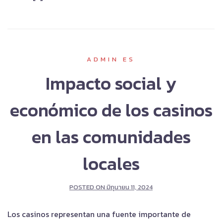
ADMIN ES
Impacto social y
económico de los casinos
en las comunidades
locales
POSTED ON
มิถุนายน 11, 2024
Los casinos representan una fuente importante de