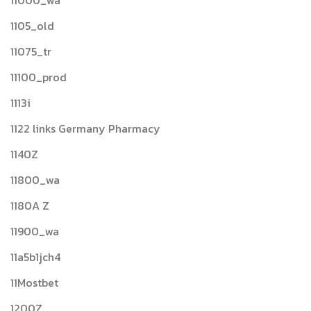
11000_wa
1105_old
11075_tr
11100_prod
1113i
1122 links Germany Pharmacy
1140Z
11800_wa
1180A Z
11900_wa
11a5b1jch4
11Mostbet
1200Z