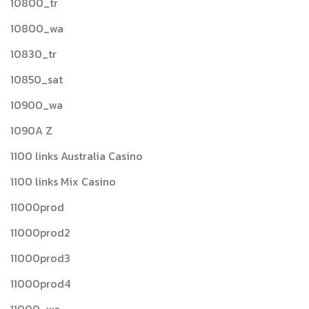
10800_tr
10800_wa
10830_tr
10850_sat
10900_wa
1090A Z
1100 links Australia Casino
1100 links Mix Casino
11000prod
11000prod2
11000prod3
11000prod4