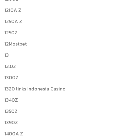
1210A Z
1250A Z
1250Z
12Mostbet
13
13.02
1300Z
1320 links Indonesia Casino
1340Z
1350Z
1390Z
1400A Z