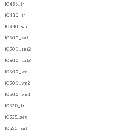
10465_tr
10480_tr
10490_wa
10500_sat
10500_sat2
10500_sat3
10500_wa
10500_wa2
10500_wa3
10520_tr
10525_sat
10550_sat