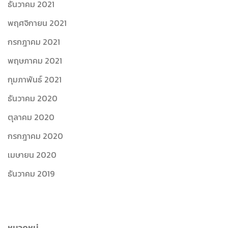
ธันวาคม 2021
พฤศจิกายน 2021
กรกฎาคม 2021
พฤษภาคม 2021
กุมภาพันธ์ 2021
ธันวาคม 2020
ตุลาคม 2020
กรกฎาคม 2020
เมษายน 2020
ธันวาคม 2019
หมวดหมู่