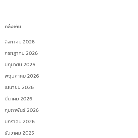
คลังเก็บ
สิงหาคม 2026
กรกฎาคม 2026
มิถุนายน 2026
พฤษภาคม 2026
เมษายน 2026
มีนาคม 2026
กุมภาพันธ์ 2026
มกราคม 2026
ธันวาคม 2025