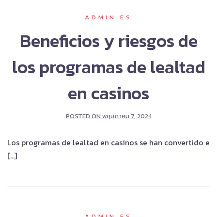
ADMIN ES
Beneficios y riesgos de
los programas de lealtad
en casinos
POSTED ON
พฤษภาคม 7, 2024
Los programas de lealtad en casinos se han convertido e
[…]
ADMIN ES