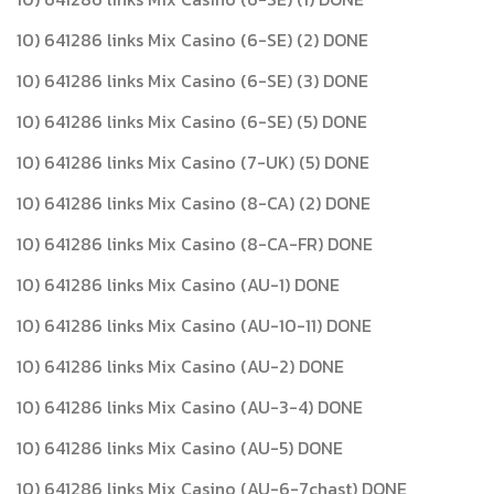
10) 641286 links Mix Casino (6-SE) (2) DONE
10) 641286 links Mix Casino (6-SE) (3) DONE
10) 641286 links Mix Casino (6-SE) (5) DONE
10) 641286 links Mix Casino (7-UK) (5) DONE
10) 641286 links Mix Casino (8-CA) (2) DONE
10) 641286 links Mix Casino (8-CA-FR) DONE
10) 641286 links Mix Casino (AU-1) DONE
10) 641286 links Mix Casino (AU-10-11) DONE
10) 641286 links Mix Casino (AU-2) DONE
10) 641286 links Mix Casino (AU-3-4) DONE
10) 641286 links Mix Casino (AU-5) DONE
10) 641286 links Mix Casino (AU-6-7chast) DONE