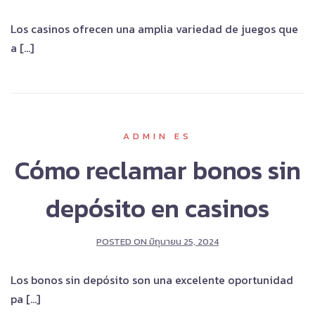
Los casinos ofrecen una amplia variedad de juegos que
a […]
ADMIN ES
Cómo reclamar bonos sin
depósito en casinos
POSTED ON
มิถุนายน 25, 2024
Los bonos sin depósito son una excelente oportunidad
pa […]