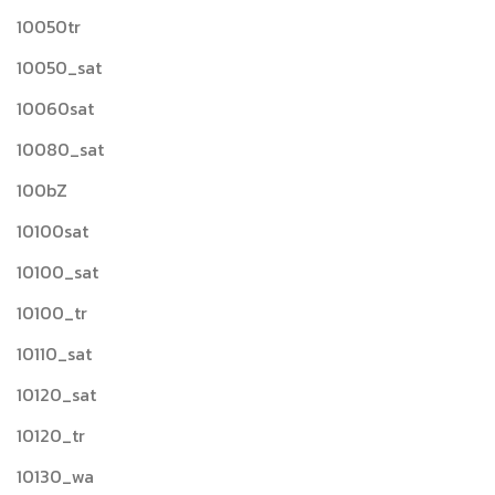
10050tr
10050_sat
10060sat
10080_sat
100bZ
10100sat
10100_sat
10100_tr
10110_sat
10120_sat
10120_tr
10130_wa