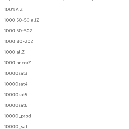
100%A Z
1000 50-50 allZ
1000 50-50Z
1000 80-20Z
1000 allZ
1000 ancorZ
10000sat3
10000sat4
10000sat5
10000sat6
10000_prod
10000_sat