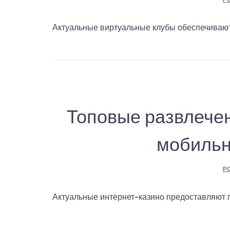
Актуальные виртуальные клубы обеспечивают 
Топовые развлечен
мобильн
P
Актуальные интернет-казино предоставляют 