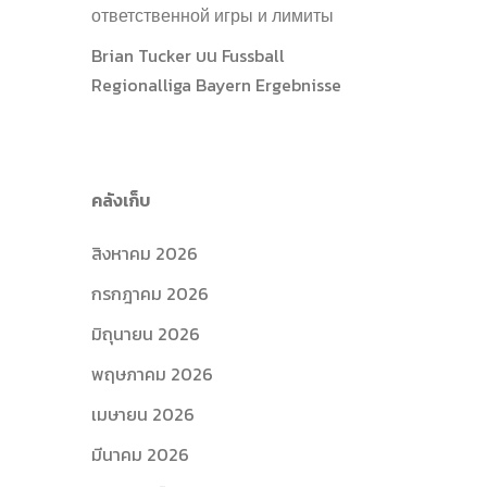
ответственной игры и лимиты
Brian Tucker
บน
Fussball
Regionalliga Bayern Ergebnisse
คลังเก็บ
สิงหาคม 2026
กรกฎาคม 2026
มิถุนายน 2026
พฤษภาคม 2026
เมษายน 2026
มีนาคม 2026