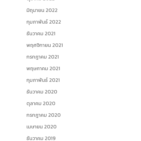
มิถุนายน 2022
กุมภาพันธ์ 2022
ธันวาคม 2021
พฤศจิกายน 2021
กรกฎาคม 2021
พฤษภาคม 2021
กุมภาพันธ์ 2021
ธันวาคม 2020
ตุลาคม 2020
กรกฎาคม 2020
เมษายน 2020
ธันวาคม 2019