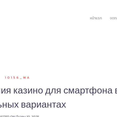
หน้าแรก
จดทะ
10156_WA
ия казино для смартфона 
ных вариантах
OSTED ON
มีนาคม 10, 2025