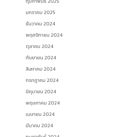
กุมภาพันธ์ 2025
มกราคม 2025
ธันวาคม 2024
พฤศจิกายน 2024
ตุลาคม 2024
กันยายน 2024
สิงหาคม 2024
กรกฎาคม 2024
มิถุนายน 2024
พฤษภาคม 2024
เมษายน 2024
มีนาคม 2024
กุมภาพันธ์ 2024