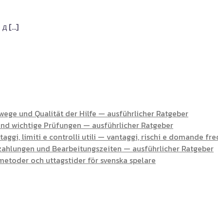
д […]
wege und Qualität der Hilfe — ausführlicher Ratgeber
 und wichtige Prüfungen — ausführlicher Ratgeber
ggi, limiti e controlli utili — vantaggi, rischi e domande fr
zahlungen und Bearbeitungszeiten — ausführlicher Ratgeber
smetoder och uttagstider för svenska spelare