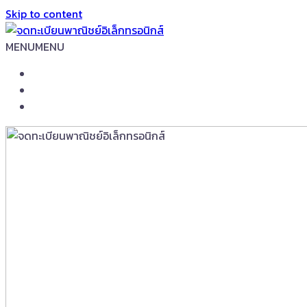
Skip to content
MENU
MENU
หน้าแรก
จดทะเบียนพาณิชย์อิเล็กทรอนิกส์
ติดต่อจดทะเบียนพาณิชย์