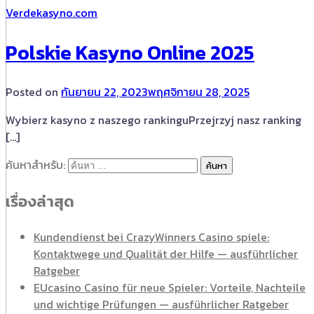
Verdekasyno.com
Polskie Kasyno Online 2025
Posted on
กันยายน 22, 2023
พฤศจิกายน 28, 2025
Wybierz kasyno z naszego rankinguPrzejrzyj nasz ranking
[…]
ค้นหาสำหรับ:
เรื่องล่าสุด
Kundendienst bei CrazyWinners Casino spiele:
Kontaktwege und Qualität der Hilfe — ausführlicher
Ratgeber
EUcasino Casino für neue Spieler: Vorteile, Nachteile
und wichtige Prüfungen — ausführlicher Ratgeber