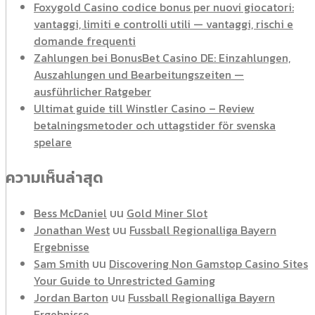
Foxygold Casino codice bonus per nuovi giocatori:
vantaggi, limiti e controlli utili — vantaggi, rischi e
domande frequenti
Zahlungen bei BonusBet Casino DE: Einzahlungen,
Auszahlungen und Bearbeitungszeiten —
ausführlicher Ratgeber
Ultimat guide till Winstler Casino – Review
betalningsmetoder och uttagstider för svenska
spelare
ความเห็นล่าสุด
Bess McDaniel
บน
Gold Miner Slot
Jonathan West
บน
Fussball Regionalliga Bayern
Ergebnisse
Sam Smith
บน
Discovering Non Gamstop Casino Sites
Your Guide to Unrestricted Gaming
Jordan Barton
บน
Fussball Regionalliga Bayern
Ergebnisse