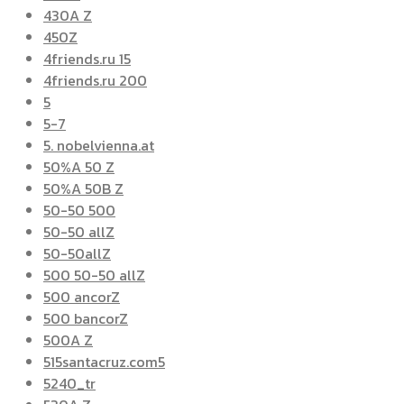
430A Z
450Z
4friends.ru 15
4friends.ru 200
5
5-7
5. nobelvienna.at
50%A 50 Z
50%A 50B Z
50-50 500
50-50 allZ
50-50allZ
500 50-50 allZ
500 ancorZ
500 bancorZ
500A Z
515santacruz.com5
5240_tr