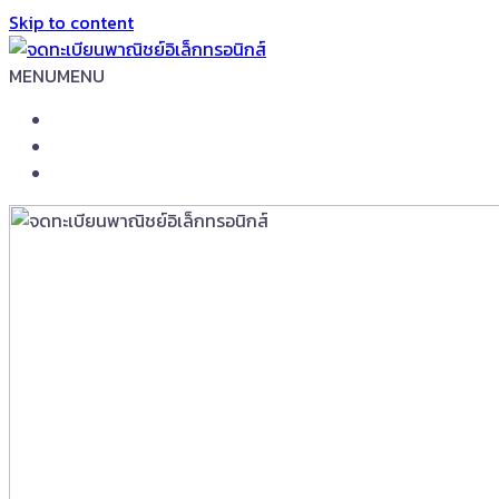
Skip to content
MENU
MENU
หน้าแรก
จดทะเบียนพาณิชย์อิเล็กทรอนิกส์
ติดต่อจดทะเบียนพาณิชย์