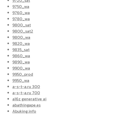
9720_sat
9750_wa
9760_wa
9780_wa
9800_sat
9800_sat2
9800_wa
9820_wa
9835_sat
9860_wa
9890_wa
9900_wa
9950_prod
9950_wa
a-s-t-a.ru 300
a-s-t-a.ru 700
a16z generative ai
abathingape.es
Abuking.info