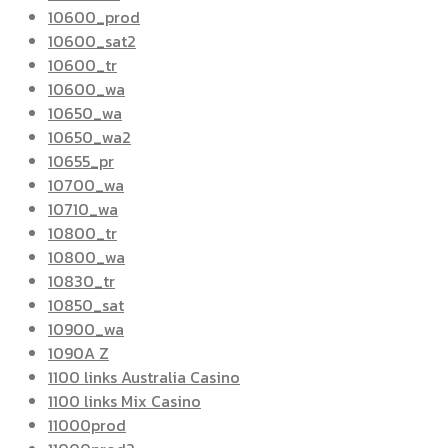
10600_prod
10600_sat2
10600_tr
10600_wa
10650_wa
10650_wa2
10655_pr
10700_wa
10710_wa
10800_tr
10800_wa
10830_tr
10850_sat
10900_wa
1090A Z
1100 links Australia Casino
1100 links Mix Casino
11000prod