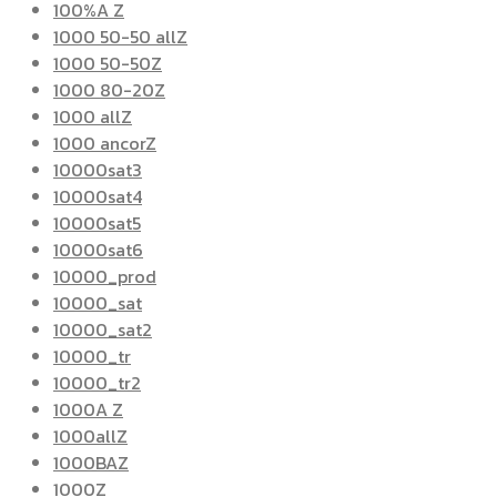
100%A Z
1000 50-50 allZ
1000 50-50Z
1000 80-20Z
1000 allZ
1000 ancorZ
10000sat3
10000sat4
10000sat5
10000sat6
10000_prod
10000_sat
10000_sat2
10000_tr
10000_tr2
1000A Z
1000allZ
1000BAZ
1000Z