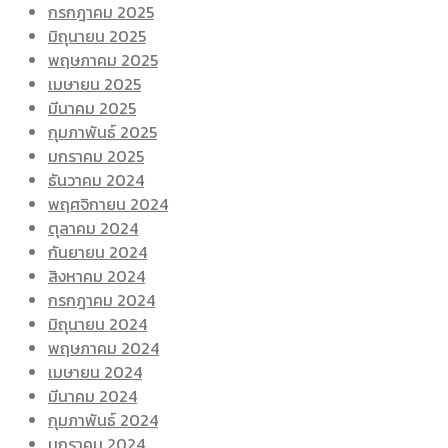
กรกฎาคม 2025
มิถุนายน 2025
พฤษภาคม 2025
เมษายน 2025
มีนาคม 2025
กุมภาพันธ์ 2025
มกราคม 2025
ธันวาคม 2024
พฤศจิกายน 2024
ตุลาคม 2024
กันยายน 2024
สิงหาคม 2024
กรกฎาคม 2024
มิถุนายน 2024
พฤษภาคม 2024
เมษายน 2024
มีนาคม 2024
กุมภาพันธ์ 2024
มกราคม 2024