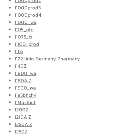
11000prod2
11000prod3
11000prod4
11000_wa
1105_old
11075_tr
11100_prod
1113i
1122 links Germany Pharmacy
1140Z
11800_wa
1180A Z
11900_wa
11a5b1jch4
11Mostbet
1200Z
1210A Z
1250A Z
1250Z