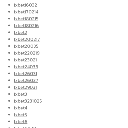
1xbet16032
1xbet170214
1xbet180215
1xbet180216
1xbet2
1xbet200217
1xbet20035
1xbet220219
1xbet23021
1xbet24036
1xbet26031
1xbet26037
1xbet29031
1xbet3
1xbet3231025
1xbet4
1xbet5
1xbet6