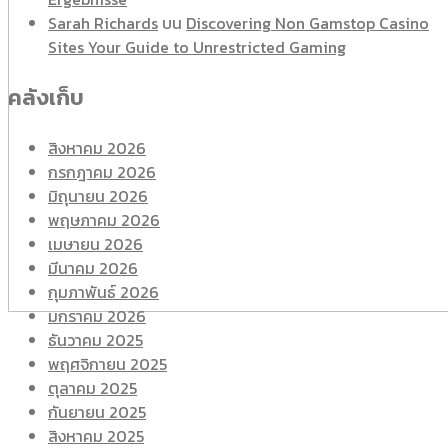
Sarah Richards
บน
Discovering Non Gamstop Casino
Sites Your Guide to Unrestricted Gaming
คลังเก็บ
สิงหาคม 2026
กรกฎาคม 2026
มิถุนายน 2026
พฤษภาคม 2026
เมษายน 2026
มีนาคม 2026
กุมภาพันธ์ 2026
มกราคม 2026
ธันวาคม 2025
พฤศจิกายน 2025
ตุลาคม 2025
กันยายน 2025
สิงหาคม 2025