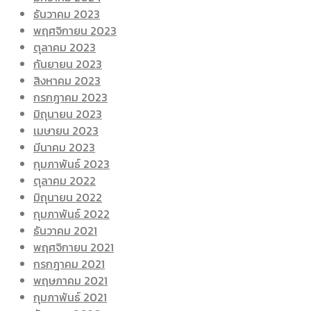
ธันวาคม 2023
พฤศจิกายน 2023
ตุลาคม 2023
กันยายน 2023
สิงหาคม 2023
กรกฎาคม 2023
มิถุนายน 2023
เมษายน 2023
มีนาคม 2023
กุมภาพันธ์ 2023
ตุลาคม 2022
มิถุนายน 2022
กุมภาพันธ์ 2022
ธันวาคม 2021
พฤศจิกายน 2021
กรกฎาคม 2021
พฤษภาคม 2021
กุมภาพันธ์ 2021