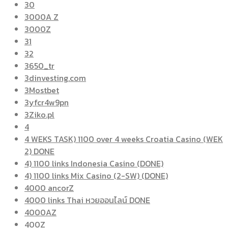
30
3000A Z
3000Z
31
32
3650_tr
3dinvesting.com
3Mostbet
3yfcr4w9pn
3Ziko.pl
4
4 WEKS TASK) 1100 over 4 weeks Croatia Casino (WEK
2) DONE
4) 1100 links Indonesia Casino (DONE)
4) 1100 links Mix Casino (2-SW) (DONE)
4000 ancorZ
4000 links Thai หวยออนไลน์ DONE
4000AZ
400Z