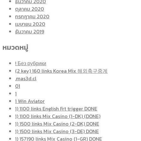
ธันวาคม 2020
ตุลาคม 2020
กรกฎาคม 2020
เมษายน 2020
ธันวาคม 2019
หมวดหมู่
! Без рубрики
(2 key) 160 links Korea Mix 해외축구중계
.mas3d.cl
01
1
1 Win Aviator
1) 1100 links English Frt trigger DONE
1) 1100 links Mix Casino (1-DK) (DONE)
1) 1500 links Mix Casino (2-DK) DONE
1) 1500 links Mix Casino (3-DE) DONE
1) 157190 links Mix Casino (1-GR) DONE