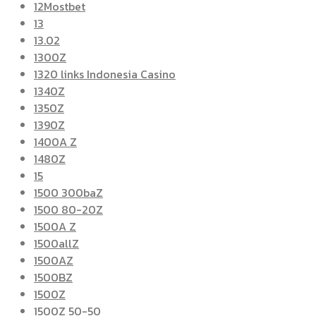
12Mostbet
13
13.02
1300Z
1320 links Indonesia Casino
1340Z
1350Z
1390Z
1400A Z
1480Z
15
1500 300baZ
1500 80-20Z
1500A Z
1500allZ
1500AZ
1500BZ
1500Z
1500Z 50-50