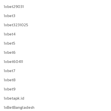
1xbet29031
1xbet3
1xbet3231025
1xbet4
1xbet5
1xbet6
1xbet60411
1xbet7
1xbet8
1xbet9
1xbetapk.id
1xBetBangladesh