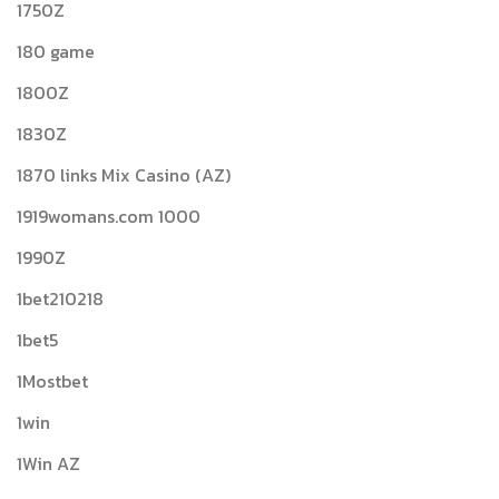
1750Z
180 game
1800Z
1830Z
1870 links Mix Casino (AZ)
1919womans.com 1000
1990Z
1bet210218
1bet5
1Mostbet
1win
1Win AZ