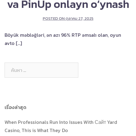
va PinUp onlayn o’ynash
POSTED ON
ตุลาคม 27, 2025
Böyük məbləğləri, ən azı 96% RTP əmsalı olan, oyun
avto […]
ค้นหา
สำหรับ:
เรื่องล่าสุด
When Professionals Run Into Issues With Сайт Yard
Casino, This is What They Do