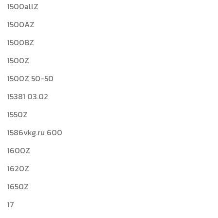
1500allZ
1500AZ
1500BZ
1500Z
1500Z 50-50
15381 03.02
1550Z
1586vkg.ru 600
1600Z
1620Z
1650Z
17