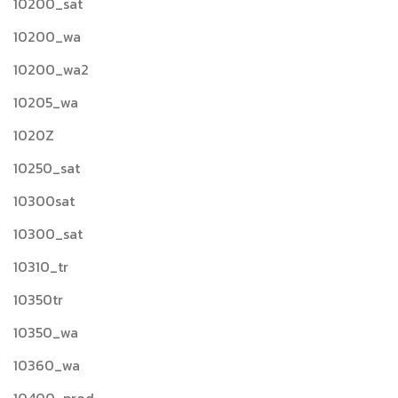
10200_sat
10200_wa
10200_wa2
10205_wa
1020Z
10250_sat
10300sat
10300_sat
10310_tr
10350tr
10350_wa
10360_wa