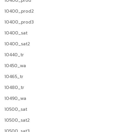
10400_prod
10400_prod2
10400_prod3
10400_sat
10400_sat2
10440_tr
10450_wa
10465_tr
10480_tr
10490_wa
10500_sat
10500_sat2
10500_sat3