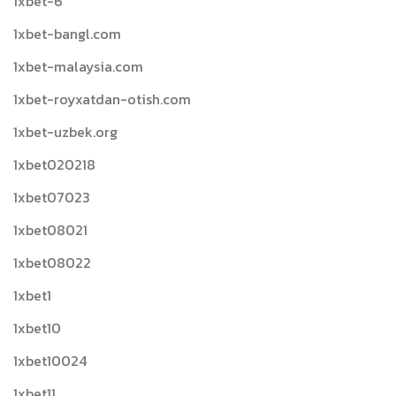
1xbet-6
1xbet-bangl.com
1xbet-malaysia.com
1xbet-royxatdan-otish.com
1xbet-uzbek.org
1xbet020218
1xbet07023
1xbet08021
1xbet08022
1xbet1
1xbet10
1xbet10024
1xbet11