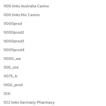
1100 links Australia Casino
1100 links Mix Casino
11000prod
11000prod2
11000prod3
11000prod4
11000_wa
1105_old
11075_tr
11100_prod
1113i
1122 links Germany Pharmacy