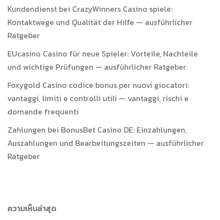
Kundendienst bei CrazyWinners Casino spiele:
Kontaktwege und Qualität der Hilfe — ausführlicher
Ratgeber
EUcasino Casino für neue Spieler: Vorteile, Nachteile
und wichtige Prüfungen — ausführlicher Ratgeber
Foxygold Casino codice bonus per nuovi giocatori:
vantaggi, limiti e controlli utili — vantaggi, rischi e
domande frequenti
Zahlungen bei BonusBet Casino DE: Einzahlungen,
Auszahlungen und Bearbeitungszeiten — ausführlicher
Ratgeber
ความเห็นล่าสุด