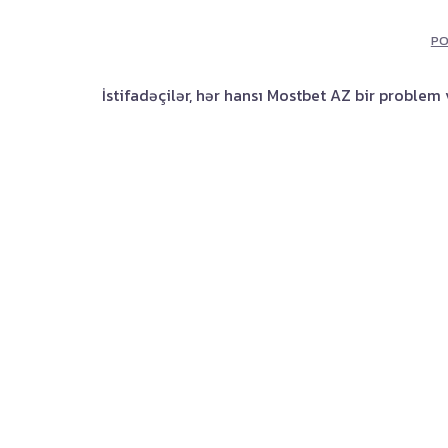
PO
İstifadəçilər, hər hansı Mostbet AZ bir problem 