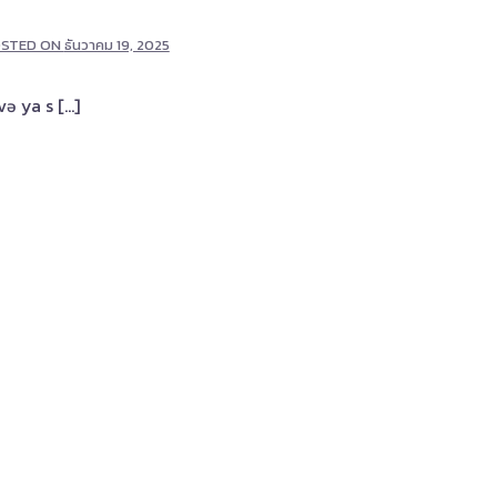
STED ON
ธันวาคม 19, 2025
və ya s […]