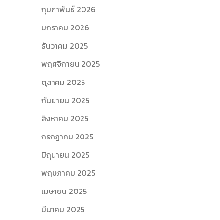
กุมภาพันธ์ 2026
มกราคม 2026
ธันวาคม 2025
พฤศจิกายน 2025
ตุลาคม 2025
กันยายน 2025
สิงหาคม 2025
กรกฎาคม 2025
มิถุนายน 2025
พฤษภาคม 2025
เมษายน 2025
มีนาคม 2025