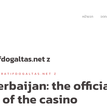
หน้าแรก
จดทะ
dogaltas.net z
RATIFDOGALTAS.NET Z
rbaijan: the offici
 of the casino