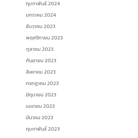
กุมภาพันธ์ 2024
มกราคม 2024
ธันวาคม 2023
พฤศจิกายน 2023
ตุลาคม 2023
กันยายน 2023
สิงหาคม 2023
กรกฎาคม 2023
มิถุนายน 2023
เมษายน 2023
มีนาคม 2023
กุมภาพันธ์ 2023