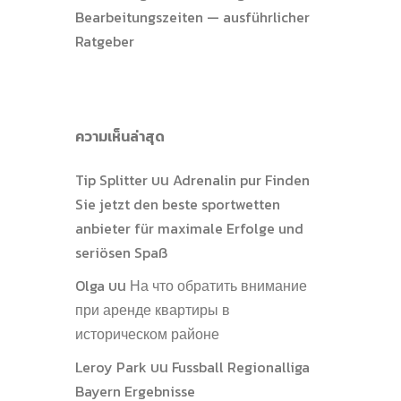
Bearbeitungszeiten — ausführlicher
Ratgeber
ความเห็นล่าสุด
Tip Splitter
บน
Adrenalin pur Finden
Sie jetzt den beste sportwetten
anbieter für maximale Erfolge und
seriösen Spaß
Olga
บน
На что обратить внимание
при аренде квартиры в
историческом районе
Leroy Park
บน
Fussball Regionalliga
Bayern Ergebnisse