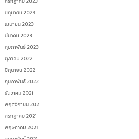
กรกฎาคม 2023
มิถุนายน 2023
เมษายน 2023
มีนาคม 2023
กุมภาพันธ์ 2023
ตุลาคม 2022
มิถุนายน 2022
กุมภาพันธ์ 2022
ธันวาคม 2021
พฤศจิกายน 2021
กรกฎาคม 2021
พฤษภาคม 2021
กุมภาพันธ์ 2021