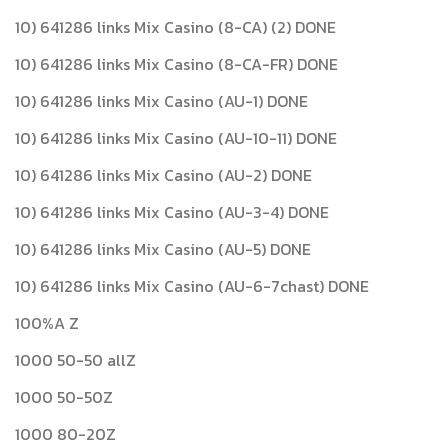
10) 641286 links Mix Casino (8-CA) (2) DONE
10) 641286 links Mix Casino (8-CA-FR) DONE
10) 641286 links Mix Casino (AU-1) DONE
10) 641286 links Mix Casino (AU-10-11) DONE
10) 641286 links Mix Casino (AU-2) DONE
10) 641286 links Mix Casino (AU-3-4) DONE
10) 641286 links Mix Casino (AU-5) DONE
10) 641286 links Mix Casino (AU-6-7chast) DONE
100%A Z
1000 50-50 allZ
1000 50-50Z
1000 80-20Z