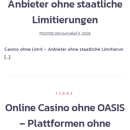
Anbieter ohne staatliche
Limitierungen
POSTED ON
กุมภาพันธ์ 5, 2026
Casino ohne Limit – Anbieter ohne staatliche Limitierun
[…]
1200Z
Online Casino ohne OASIS
– Plattformen ohne