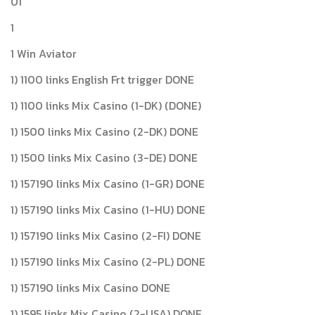
01
1
1 Win Aviator
1) 1100 links English Frt trigger DONE
1) 1100 links Mix Casino (1-DK) (DONE)
1) 1500 links Mix Casino (2-DK) DONE
1) 1500 links Mix Casino (3-DE) DONE
1) 157190 links Mix Casino (1-GR) DONE
1) 157190 links Mix Casino (1-HU) DONE
1) 157190 links Mix Casino (2-FI) DONE
1) 157190 links Mix Casino (2-PL) DONE
1) 157190 links Mix Casino DONE
1) 1595 links Mix Casino (2-USA) DONE