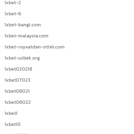
1xbet-2
1xbet-6
1xbet-bangl.com
1xbet-malaysia.com
1xbet-royxatdan-otish.com
1xbet-uzbek.org
1xbet020218
1xbet07023
1xbet08021
1xbet08022
1xbet1
1xbet10