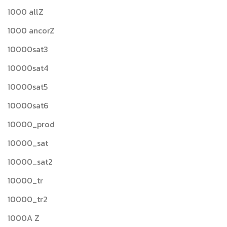
1000 allZ
1000 ancorZ
10000sat3
10000sat4
10000sat5
10000sat6
10000_prod
10000_sat
10000_sat2
10000_tr
10000_tr2
1000A Z