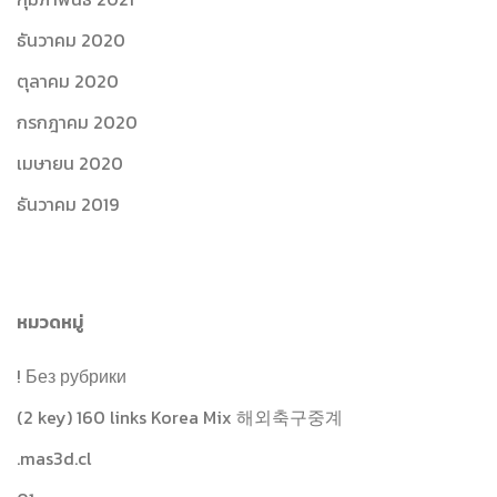
ธันวาคม 2020
ตุลาคม 2020
กรกฎาคม 2020
เมษายน 2020
ธันวาคม 2019
หมวดหมู่
! Без рубрики
(2 key) 160 links Korea Mix 해외축구중계
.mas3d.cl