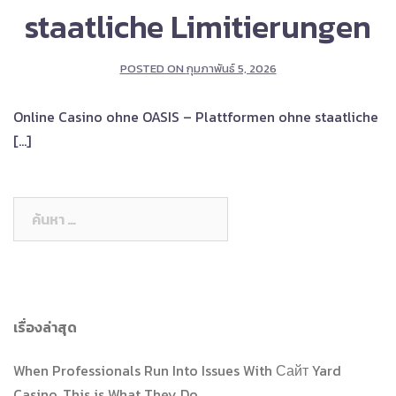
staatliche Limitierungen
POSTED ON
กุมภาพันธ์ 5, 2026
Online Casino ohne OASIS – Plattformen ohne staatliche
[…]
ค้นหา
สำหรับ:
เรื่องล่าสุด
When Professionals Run Into Issues With Сайт Yard
Casino, This is What They Do