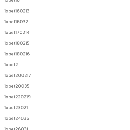
1xbet16
1xbet160213
1xbet16032
1xbet170214
1xbet180215
1xbet180216
1xbet2
1xbet200217
1xbet20035
1xbet220219
1xbet23021
1xbet24036
1xbet26031