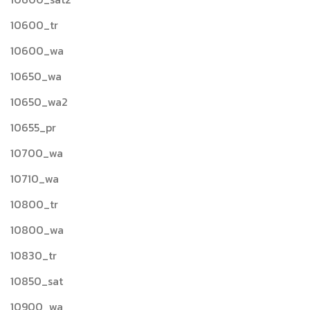
10600_tr
10600_wa
10650_wa
10650_wa2
10655_pr
10700_wa
10710_wa
10800_tr
10800_wa
10830_tr
10850_sat
10900_wa