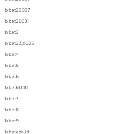
1xbet26037
1xbet29031
1xbet3
1xbet3231025
1xbet4
1xbet5
1xbet6
1xbet60411
1xbet7
1xbet8
1xbet9
1xbetapk.id