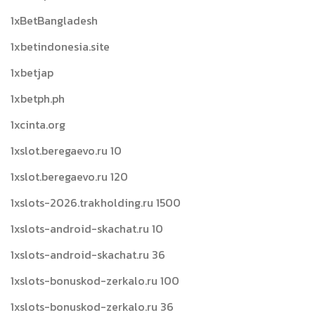
1xBetBangladesh
1xbetindonesia.site
1xbetjap
1xbetph.ph
1xcinta.org
1xslot.beregaevo.ru 10
1xslot.beregaevo.ru 120
1xslots-2026.trakholding.ru 1500
1xslots-android-skachat.ru 10
1xslots-android-skachat.ru 36
1xslots-bonuskod-zerkalo.ru 100
1xslots-bonuskod-zerkalo.ru 36