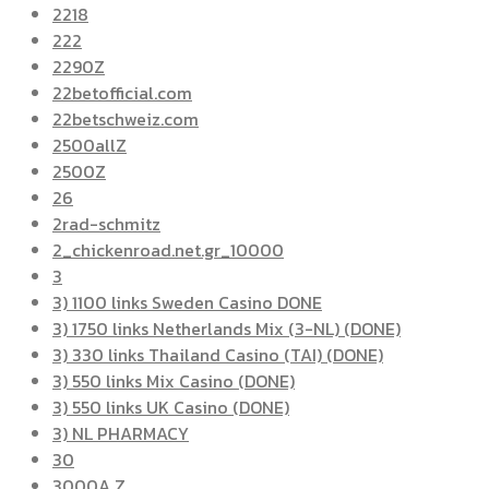
2218
222
2290Z
22betofficial.com
22betschweiz.com
2500allZ
2500Z
26
2rad-schmitz
2_chickenroad.net.gr_10000
3
3) 1100 links Sweden Casino DONE
3) 1750 links Netherlands Mix (3-NL) (DONE)
3) 330 links Thailand Casino (TAI) (DONE)
3) 550 links Mix Casino (DONE)
3) 550 links UK Casino (DONE)
3) NL PHARMACY
30
3000A Z