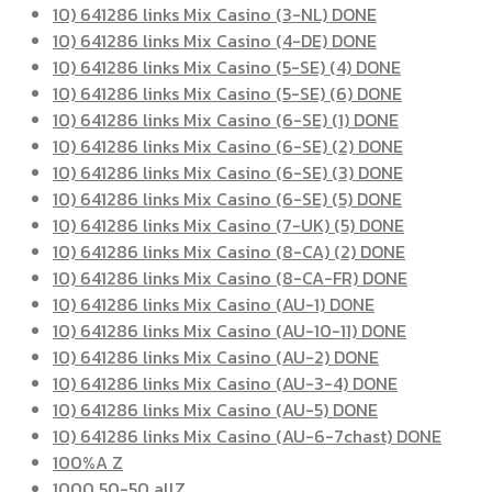
10) 641286 links Mix Casino (3-NL) DONE
10) 641286 links Mix Casino (4-DE) DONE
10) 641286 links Mix Casino (5-SE) (4) DONE
10) 641286 links Mix Casino (5-SE) (6) DONE
10) 641286 links Mix Casino (6-SE) (1) DONE
10) 641286 links Mix Casino (6-SE) (2) DONE
10) 641286 links Mix Casino (6-SE) (3) DONE
10) 641286 links Mix Casino (6-SE) (5) DONE
10) 641286 links Mix Casino (7-UK) (5) DONE
10) 641286 links Mix Casino (8-CA) (2) DONE
10) 641286 links Mix Casino (8-CA-FR) DONE
10) 641286 links Mix Casino (AU-1) DONE
10) 641286 links Mix Casino (AU-10-11) DONE
10) 641286 links Mix Casino (AU-2) DONE
10) 641286 links Mix Casino (AU-3-4) DONE
10) 641286 links Mix Casino (AU-5) DONE
10) 641286 links Mix Casino (AU-6-7chast) DONE
100%A Z
1000 50-50 allZ