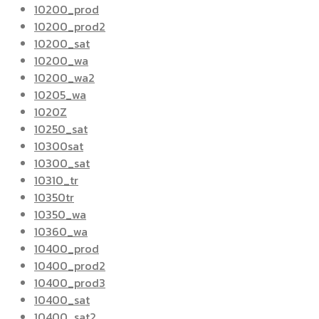
10200_prod
10200_prod2
10200_sat
10200_wa
10200_wa2
10205_wa
1020Z
10250_sat
10300sat
10300_sat
10310_tr
10350tr
10350_wa
10360_wa
10400_prod
10400_prod2
10400_prod3
10400_sat
10400_sat2