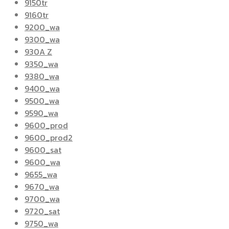
9150tr
9160tr
9200_wa
9300_wa
930A Z
9350_wa
9380_wa
9400_wa
9500_wa
9590_wa
9600_prod
9600_prod2
9600_sat
9600_wa
9655_wa
9670_wa
9700_wa
9720_sat
9750_wa