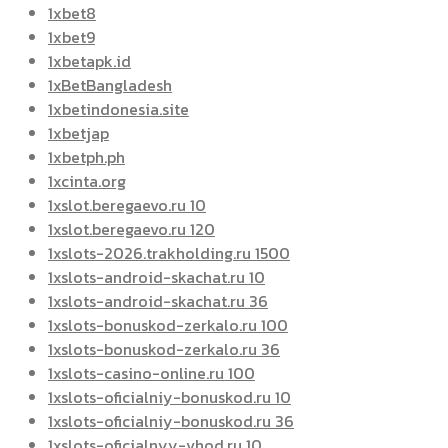
1xbet8
1xbet9
1xbetapk.id
1xBetBangladesh
1xbetindonesia.site
1xbetjap
1xbetph.ph
1xcinta.org
1xslot.beregaevo.ru 10
1xslot.beregaevo.ru 120
1xslots-2026.trakholding.ru 1500
1xslots-android-skachat.ru 10
1xslots-android-skachat.ru 36
1xslots-bonuskod-zerkalo.ru 100
1xslots-bonuskod-zerkalo.ru 36
1xslots-casino-online.ru 100
1xslots-oficialniy-bonuskod.ru 10
1xslots-oficialniy-bonuskod.ru 36
1xslots-oficialnyy-vhod.ru 10