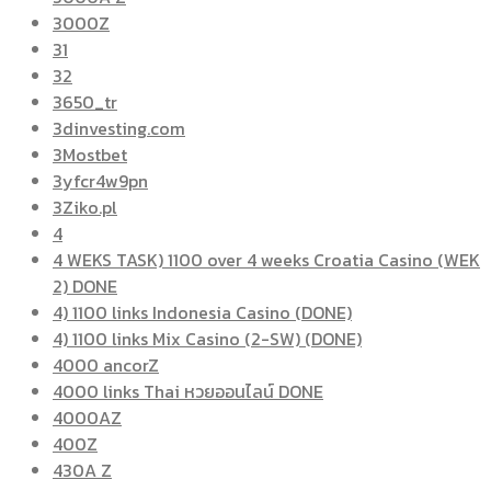
3000Z
31
32
3650_tr
3dinvesting.com
3Mostbet
3yfcr4w9pn
3Ziko.pl
4
4 WEKS TASK) 1100 over 4 weeks Croatia Casino (WEK
2) DONE
4) 1100 links Indonesia Casino (DONE)
4) 1100 links Mix Casino (2-SW) (DONE)
4000 ancorZ
4000 links Thai หวยออนไลน์ DONE
4000AZ
400Z
430A Z