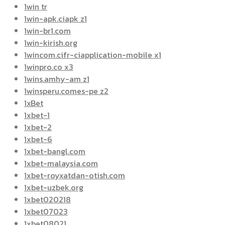
1win tr
1win-apk.ciapk z1
1win-br1.com
1win-kirish.org
1wincom.cifr-ciapplication-mobile x1
1winpro.co x3
1wins.amhy-am z1
1winsperu.comes-pe z2
1xBet
1xbet-1
1xbet-2
1xbet-6
1xbet-bangl.com
1xbet-malaysia.com
1xbet-royxatdan-otish.com
1xbet-uzbek.org
1xbet020218
1xbet07023
1xbet08021