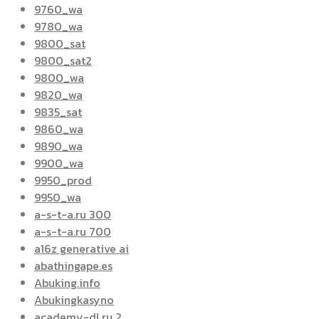
9760_wa
9780_wa
9800_sat
9800_sat2
9800_wa
9820_wa
9835_sat
9860_wa
9890_wa
9900_wa
9950_prod
9950_wa
a-s-t-a.ru 300
a-s-t-a.ru 700
a16z generative ai
abathingape.es
Abuking.info
Abukingkasyno
academy-dl.ru 2