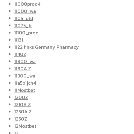
11000prod4
11000_wa
1105_old
11075_tr
11100_prod
1113i
1122 links Germany Pharmacy
1140Z
11800_wa
1180A Z
11900_wa
11a5b1jch4
11Mostbet
1200Z
1210A Z
1250A Z
1250Z
12Mostbet
13