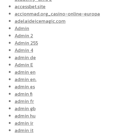
accessbet.site
accionmad.org_casino-online-europa
adelaideicemagic.com
Admin
Admin 2
Admin 255
Admin 4
admin de
Admin E
admin en
admin en.
admin es
admin fi
admin fr
admin gb
admin hu
admin ir
admin it