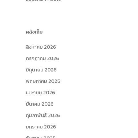
คลังเก็บ
สิงหาคม 2026
กรกฎาคม 2026
มิถุนายน 2026
พฤษภาคม 2026
เมษายน 2026
มีนาคม 2026
กุมภาพันธ์ 2026
มกราคม 2026