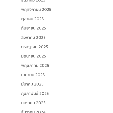
ธันวาคม 2025
พฤศจิกายน 2025
ตุลาคม 2025
กันยายน 2025
สิงหาคม 2025
กรกฎาคม 2025
มิถุนายน 2025
พฤษภาคม 2025
เมษายน 2025
มีนาคม 2025
กุมภาพันธ์ 2025
มกราคม 2025
ธันวาคม 2024