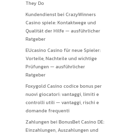
They Do
Kundendienst bei CrazyWinners
Casino spiele: Kontaktwege und
Qualität der Hilfe — ausführlicher
Ratgeber
EUcasino Casino für neue Spieler:
Vorteile, Nachteile und wichtige
Prüfungen — ausführlicher
Ratgeber
Foxygold Casino codice bonus per
nuovi giocatori: vantaggi, limiti e
controlli utili — vantaggi, rischi e
domande frequenti
Zahlungen bei BonusBet Casino DE:
Einzahlungen, Auszahlungen und