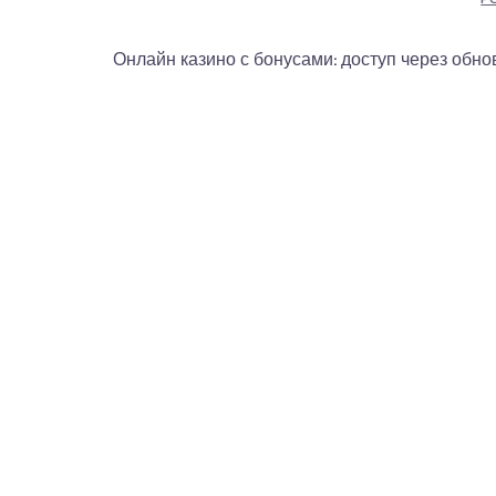
Онлайн казино с бонусами: доступ через обно