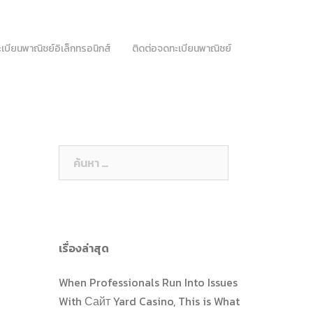
เบียนพาณิชย์อิเล็กทรอนิกส์
ติดต่อจดทะเบียนพาณิชย์
ค้นหา
สำหรับ:
เรื่องล่าสุด
When Professionals Run Into Issues
With Сайт Yard Casino, This is What