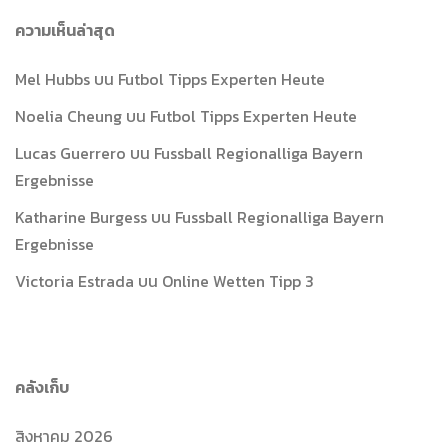
ความเห็นล่าสุด
Mel Hubbs
บน
Futbol Tipps Experten Heute
Noelia Cheung
บน
Futbol Tipps Experten Heute
Lucas Guerrero
บน
Fussball Regionalliga Bayern
Ergebnisse
Katharine Burgess
บน
Fussball Regionalliga Bayern
Ergebnisse
Victoria Estrada
บน
Online Wetten Tipp 3
คลังเก็บ
สิงหาคม 2026