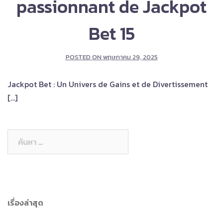
passionnant de Jackpot
Bet 15
POSTED ON
พฤษภาคม 29, 2025
Jackpot Bet : Un Univers de Gains et de Divertissement
[…]
ค้นหา
สำหรับ:
เรื่องล่าสุด