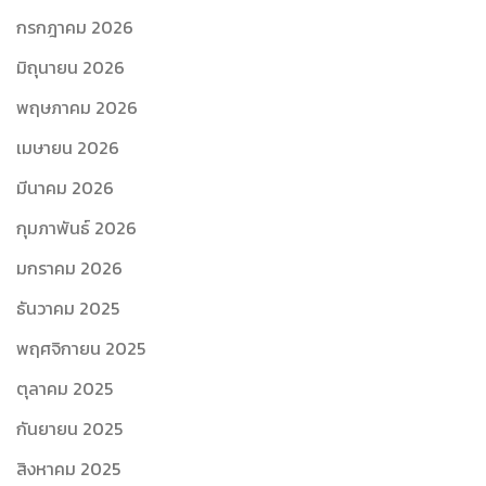
กรกฎาคม 2026
มิถุนายน 2026
พฤษภาคม 2026
เมษายน 2026
มีนาคม 2026
กุมภาพันธ์ 2026
มกราคม 2026
ธันวาคม 2025
พฤศจิกายน 2025
ตุลาคม 2025
กันยายน 2025
สิงหาคม 2025