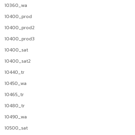
10360_wa
10400_prod
10400_prod2
10400_prod3
10400_sat
10400_sat2
10440_tr
10450_wa
10465_tr
10480_tr
10490_wa
10500_sat