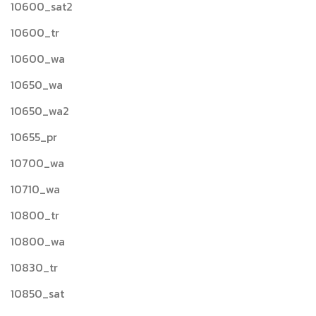
10600_sat2
10600_tr
10600_wa
10650_wa
10650_wa2
10655_pr
10700_wa
10710_wa
10800_tr
10800_wa
10830_tr
10850_sat