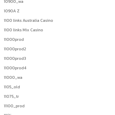
10900_wa
1090A Z
1100 links Australia Casino
1100 links Mix Casino
11000prod
11000prod2
11000prod3
11000prod4
11000_wa
1105_old
11075_tr
11100_prod