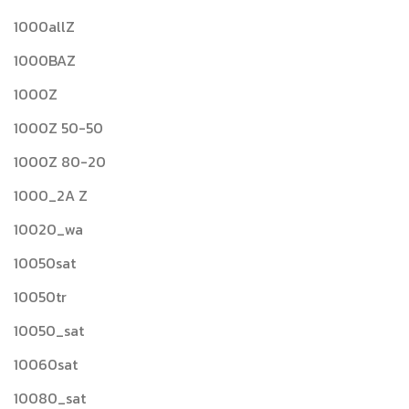
1000allZ
1000BAZ
1000Z
1000Z 50-50
1000Z 80-20
1000_2A Z
10020_wa
10050sat
10050tr
10050_sat
10060sat
10080_sat