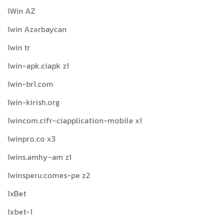
1Win AZ
1win Azərbaycan
1win tr
1win-apk.ciapk z1
1win-br1.com
1win-kirish.org
1wincom.cifr-ciapplication-mobile x1
1winpro.co x3
1wins.amhy-am z1
1winsperu.comes-pe z2
1xBet
1xbet-1