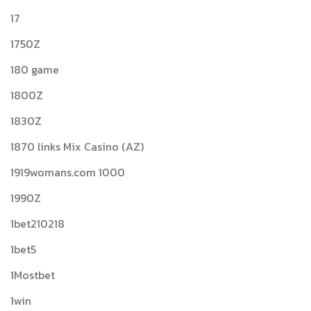
17
1750Z
180 game
1800Z
1830Z
1870 links Mix Casino (AZ)
1919womans.com 1000
1990Z
1bet210218
1bet5
1Mostbet
1win