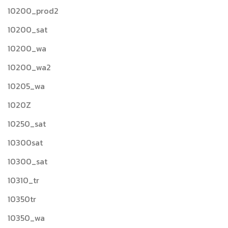
10200_prod2
10200_sat
10200_wa
10200_wa2
10205_wa
1020Z
10250_sat
10300sat
10300_sat
10310_tr
10350tr
10350_wa