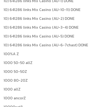
10) 641286 links Mix Casino (AU-1) DONE
10) 641286 links Mix Casino (AU-10-11) DONE
10) 641286 links Mix Casino (AU-2) DONE
10) 641286 links Mix Casino (AU-3-4) DONE
10) 641286 links Mix Casino (AU-5) DONE
10) 641286 links Mix Casino (AU-6-7chast) DONE
100%A Z
1000 50-50 allZ
1000 50-50Z
1000 80-20Z
1000 allZ
1000 ancorZ
10000sat3