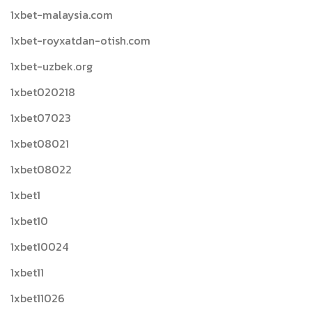
1xbet-malaysia.com
1xbet-royxatdan-otish.com
1xbet-uzbek.org
1xbet020218
1xbet07023
1xbet08021
1xbet08022
1xbet1
1xbet10
1xbet10024
1xbet11
1xbet11026