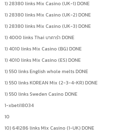
1) 28380 links Mix Casino (UK-1) DONE
1) 28380 links Mix Casino (UK-2) DONE
1) 28380 links Mix Casino (UK-3) DONE
1) 4000 links Thai บาคาร่า DONE
1) 4010 links Mix Casino (BG) DONE
1) 4010 links Mix Casino (ES) DONE
1) 550 links English whole melts DONE
1) 550 links KOREAN Mix (2-3-4-KR) DONE
1) 550 links Sweden Casino DONE
1-xbeti18034
10
10) 641286 links Mix Casino (1-UK) DONE