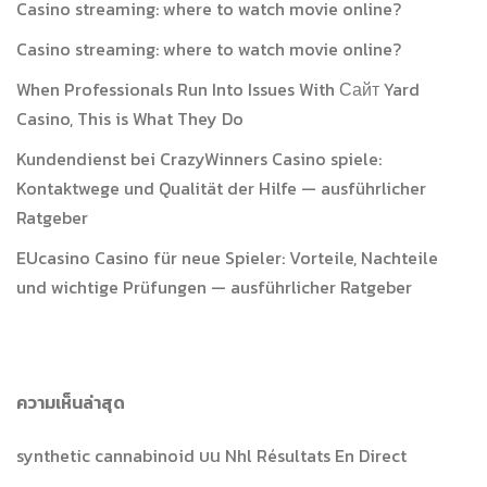
Casino streaming: where to watch movie online?
Casino streaming: where to watch movie online?
When Professionals Run Into Issues With Сайт Yard
Casino, This is What They Do
Kundendienst bei CrazyWinners Casino spiele:
Kontaktwege und Qualität der Hilfe — ausführlicher
Ratgeber
EUcasino Casino für neue Spieler: Vorteile, Nachteile
und wichtige Prüfungen — ausführlicher Ratgeber
ความเห็นล่าสุด
synthetic cannabinoid
บน
Nhl Résultats En Direct