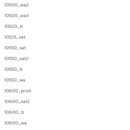
10500_wa2
10500_wa3
10520_tr
10525_sat
10550_sat
10550_sat2
10550_tr
10550_wa
10600_prod
10600_sat2
10600_tr
10600_wa