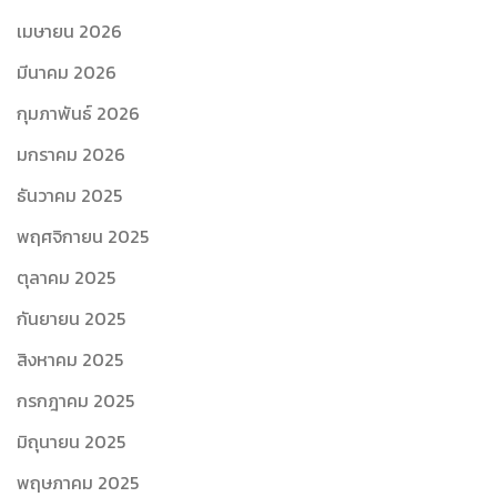
เมษายน 2026
มีนาคม 2026
กุมภาพันธ์ 2026
มกราคม 2026
ธันวาคม 2025
พฤศจิกายน 2025
ตุลาคม 2025
กันยายน 2025
สิงหาคม 2025
กรกฎาคม 2025
มิถุนายน 2025
พฤษภาคม 2025