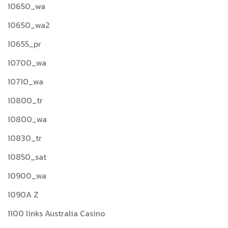
10650_wa
10650_wa2
10655_pr
10700_wa
10710_wa
10800_tr
10800_wa
10830_tr
10850_sat
10900_wa
1090A Z
1100 links Australia Casino