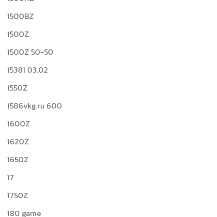
1500BZ
1500Z
1500Z 50-50
15381 03.02
1550Z
1586vkg.ru 600
1600Z
1620Z
1650Z
17
1750Z
180 game