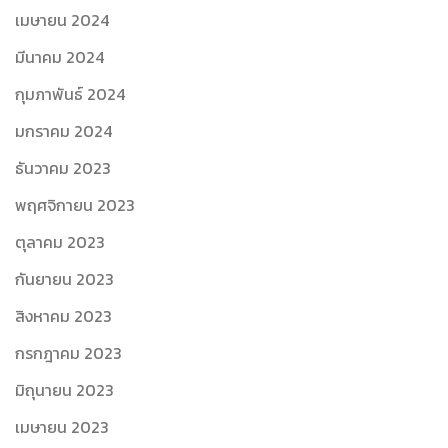
เมษายน 2024
มีนาคม 2024
กุมภาพันธ์ 2024
มกราคม 2024
ธันวาคม 2023
พฤศจิกายน 2023
ตุลาคม 2023
กันยายน 2023
สิงหาคม 2023
กรกฎาคม 2023
มิถุนายน 2023
เมษายน 2023