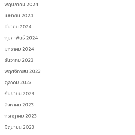
พฤษภาคม 2024
เมษายน 2024
มีนาคม 2024
กุมภาพันธ์ 2024
มกราคม 2024
ธันวาคม 2023
พฤศจิกายน 2023
ตุลาคม 2023
กันยายน 2023
สิงหาคม 2023
กรกฎาคม 2023
มิถุนายน 2023