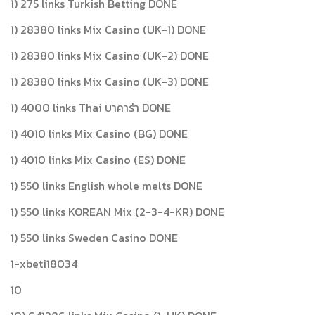
1) 275 links Turkish Betting DONE
1) 28380 links Mix Casino (UK-1) DONE
1) 28380 links Mix Casino (UK-2) DONE
1) 28380 links Mix Casino (UK-3) DONE
1) 4000 links Thai บาคาร่า DONE
1) 4010 links Mix Casino (BG) DONE
1) 4010 links Mix Casino (ES) DONE
1) 550 links English whole melts DONE
1) 550 links KOREAN Mix (2-3-4-KR) DONE
1) 550 links Sweden Casino DONE
1-xbeti18034
10