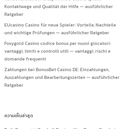
Kontaktwege und Qualität der Hilfe — ausführlicher
Ratgeber
EUcasino Casino für neue Spieler: Vorteile, Nachteile
und wichtige Prüfungen — ausführlicher Ratgeber
Foxygold Casino codice bonus per nuovi giocatori:
vantaggi, limiti e controlli utili — vantaggi, rischi e
domande frequenti
Zahlungen bei BonusBet Casino DE: Einzahlungen,
Auszahlungen und Bearbeitungszeiten — ausführlicher
Ratgeber
ความเห็นล่าสุด