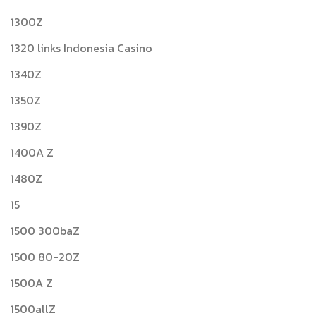
1300Z
1320 links Indonesia Casino
1340Z
1350Z
1390Z
1400A Z
1480Z
15
1500 300baZ
1500 80-20Z
1500A Z
1500allZ