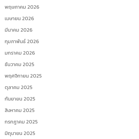
พฤษภาคม 2026
เมษายน 2026
มีนาคม 2026
กุมภาพันธ์ 2026
มกราคม 2026
ธันวาคม 2025
พฤศจิกายน 2025
ตุลาคม 2025
กันยายน 2025
สิงหาคม 2025
กรกฎาคม 2025
มิถุนายน 2025