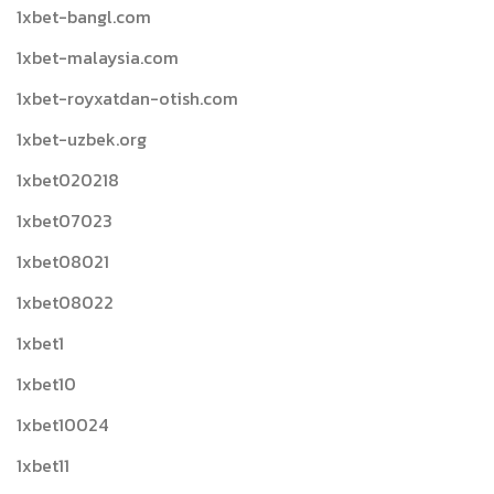
1xbet-bangl.com
1xbet-malaysia.com
1xbet-royxatdan-otish.com
1xbet-uzbek.org
1xbet020218
1xbet07023
1xbet08021
1xbet08022
1xbet1
1xbet10
1xbet10024
1xbet11