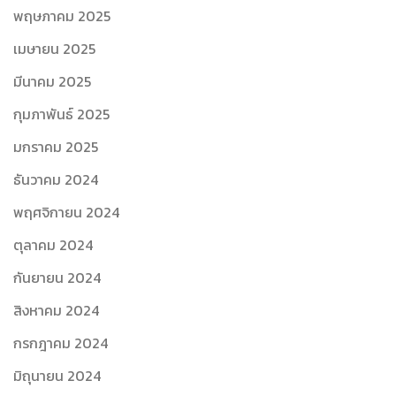
พฤษภาคม 2025
เมษายน 2025
มีนาคม 2025
กุมภาพันธ์ 2025
มกราคม 2025
ธันวาคม 2024
พฤศจิกายน 2024
ตุลาคม 2024
กันยายน 2024
สิงหาคม 2024
กรกฎาคม 2024
มิถุนายน 2024