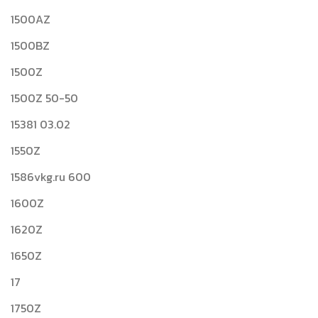
1500AZ
1500BZ
1500Z
1500Z 50-50
15381 03.02
1550Z
1586vkg.ru 600
1600Z
1620Z
1650Z
17
1750Z