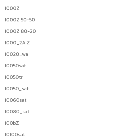
1000Z
1000Z 50-50
1000Z 80-20
1000_2A Z
10020_wa
10050sat
10050tr
10050_sat
10060sat
10080_sat
100bZ
10100sat