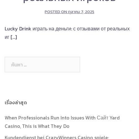
POSTED ON
ตุลาคม 7, 2025
Lucky Drink играть на деньги: с отзывами от реальных
иг […]
ค้นหา
สำหรับ:
เรื่องล่าสุด
When Professionals Run Into Issues With Сайт Yard
Casino, This is What They Do
Kundendienst bei CrazyWinners Casino spiele: