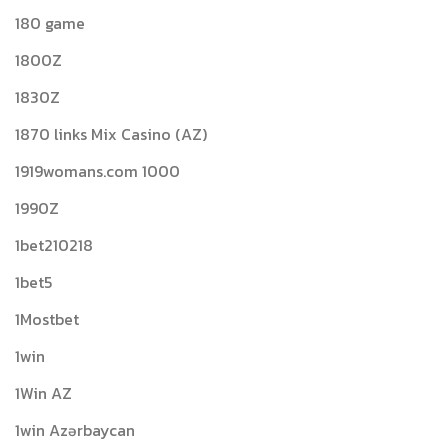
180 game
1800Z
1830Z
1870 links Mix Casino (AZ)
1919womans.com 1000
1990Z
1bet210218
1bet5
1Mostbet
1win
1Win AZ
1win Azərbaycan