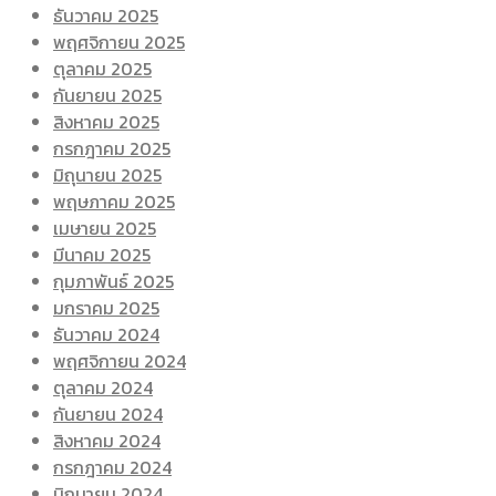
ธันวาคม 2025
พฤศจิกายน 2025
ตุลาคม 2025
กันยายน 2025
สิงหาคม 2025
กรกฎาคม 2025
มิถุนายน 2025
พฤษภาคม 2025
เมษายน 2025
มีนาคม 2025
กุมภาพันธ์ 2025
มกราคม 2025
ธันวาคม 2024
พฤศจิกายน 2024
ตุลาคม 2024
กันยายน 2024
สิงหาคม 2024
กรกฎาคม 2024
มิถุนายน 2024