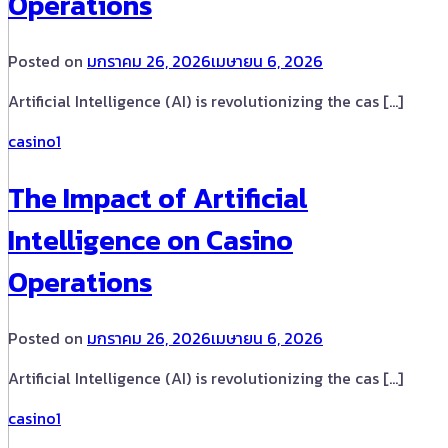
Operations
Posted on
มกราคม 26, 2026
เมษายน 6, 2026
Artificial Intelligence (AI) is revolutionizing the cas […]
casino1
The Impact of Artificial
Intelligence on Casino
Operations
Posted on
มกราคม 26, 2026
เมษายน 6, 2026
Artificial Intelligence (AI) is revolutionizing the cas […]
casino1