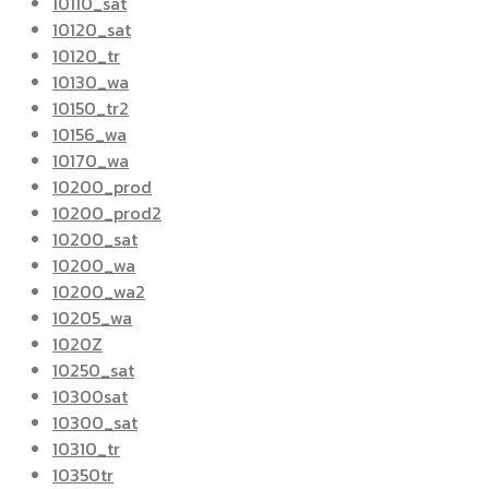
10110_sat
10120_sat
10120_tr
10130_wa
10150_tr2
10156_wa
10170_wa
10200_prod
10200_prod2
10200_sat
10200_wa
10200_wa2
10205_wa
1020Z
10250_sat
10300sat
10300_sat
10310_tr
10350tr