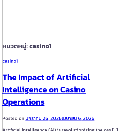
หมวดหมู่:
casino1
casino1
The Impact of Artificial
Intelligence on Casino
Operations
Posted on
มกราคม 26, 2026
เมษายน 6, 2026
Artificial Intelligence (AI) is revolutionizing the cas […]