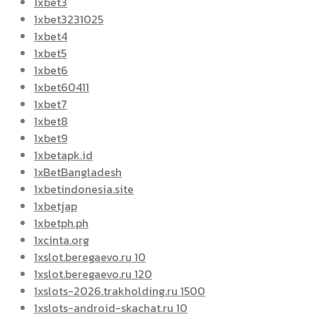
1xbet3
1xbet3231025
1xbet4
1xbet5
1xbet6
1xbet60411
1xbet7
1xbet8
1xbet9
1xbetapk.id
1xBetBangladesh
1xbetindonesia.site
1xbetjap
1xbetph.ph
1xcinta.org
1xslot.beregaevo.ru 10
1xslot.beregaevo.ru 120
1xslots-2026.trakholding.ru 1500
1xslots-android-skachat.ru 10