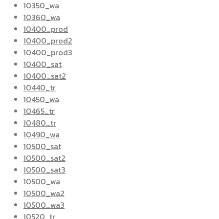
10350_wa
10360_wa
10400_prod
10400_prod2
10400_prod3
10400_sat
10400_sat2
10440_tr
10450_wa
10465_tr
10480_tr
10490_wa
10500_sat
10500_sat2
10500_sat3
10500_wa
10500_wa2
10500_wa3
10520_tr