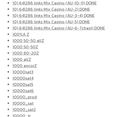
10) 641286 links Mix Casino (AU-10-11) DONE
10) 641286 links Mix Casino (AU-2) DONE
10) 641286 links Mix Casino (AU-3-4) DONE
10) 641286 links Mix Casino (AU-5) DONE
10) 641286 links Mix Casino (AU-6-7chast) DONE
100%A Z
1000 50-50 allZ
1000 50-50Z
1000 80-20Z
1000 allZ
1000 ancorZ
10000sat3
10000sat4
10000sat5
10000sat6
10000_prod
10000_sat
10000_sat2
10000_tr