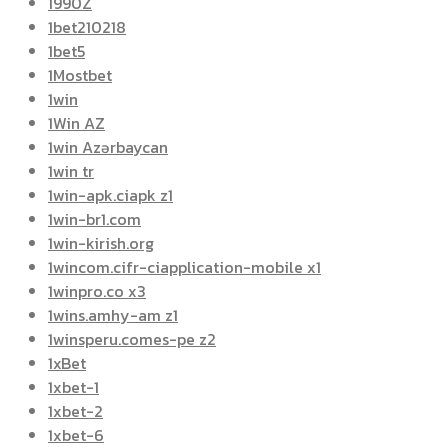
1990Z
1bet210218
1bet5
1Mostbet
1win
1Win AZ
1win Azərbaycan
1win tr
1win-apk.ciapk z1
1win-br1.com
1win-kirish.org
1wincom.cifr-ciapplication-mobile x1
1winpro.co x3
1wins.amhy-am z1
1winsperu.comes-pe z2
1xBet
1xbet-1
1xbet-2
1xbet-6