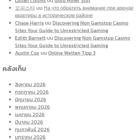
Lillian Collins
บน
Gold Miner Slot
오피스타
บน
На что обратить внимание при аренде
квартиры в историческом районе
Chase Harris
บน
Discovering Non Gamstop Casino
Sites Your Guide to Unrestricted Gaming
Edith Barnett
บน
Discovering Non Gamstop Casino
Sites Your Guide to Unrestricted Gaming
Austin Cox
บน
Online Wetten Tipp 3
คลังเก็บ
สิงหาคม 2026
กรกฎาคม 2026
มิถุนายน 2026
พฤษภาคม 2026
เมษายน 2026
มีนาคม 2026
กุมภาพันธ์ 2026
มกราคม 2026