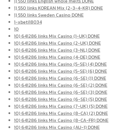
1) 550 links English whole melts DONE
1) 550 links KOREAN Mix (2-3-4-KR) DONE
1) 550 links Sweden Casino DONE
1-xbeti18034
10
10) 641286 links Mix Casino (1-UK) DONE
10) 641286 links Mix Casino (2-UK) DONE
10) 641286 links Mix Casino (3-NL) DONE
10) 641286 links Mix Casino (4-DE) DONE
10) 641286 links Mix Casino (5-SE) (4) DONE
10) 641286 links Mix Casino (5-SE) (6) DONE
10) 641286 links Mix Casino (6-SE) (1) DONE
10) 641286 links Mix Casino (6-SE) (2) DONE
10) 641286 links Mix Casino (6-SE) (3) DONE
10) 641286 links Mix Casino (6-SE) (5) DONE
10) 641286 links Mix Casino (7-UK) (5) DONE
10) 641286 links Mix Casino (8-CA) (2) DONE
10) 641286 links Mix Casino (8-CA-FR) DONE
10) 641286 links Mix Casino (AU-1) DONE