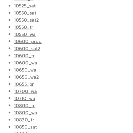
10525_sat
10550_sat
10550_sat2
10550_tr
10550_wa
10600_prod
10600_sat2
10600_tr
10600_wa
10650_wa
10650_wa2
10655_pr
10700_wa
10710_wa
10800_tr
10800_wa
10830_tr
10850_sat