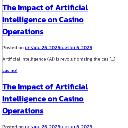
The Impact of Artificial
Intelligence on Casino
Operations
Posted on
มกราคม 26, 2026
เมษายน 6, 2026
Artificial Intelligence (AI) is revolutionizing the cas […]
casino1
The Impact of Artificial
Intelligence on Casino
Operations
Posted on
มกราคม 26, 2026
เมษายน 6, 2026