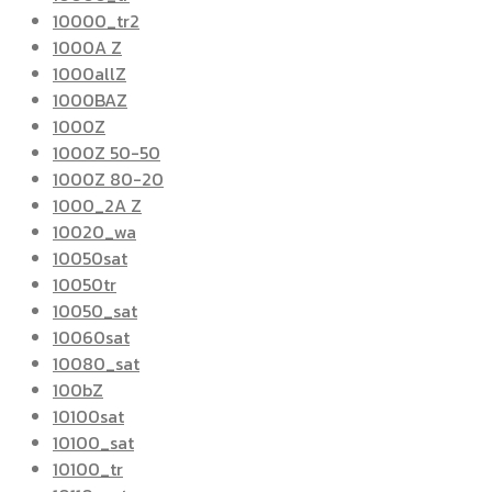
10000_tr2
1000A Z
1000allZ
1000BAZ
1000Z
1000Z 50-50
1000Z 80-20
1000_2A Z
10020_wa
10050sat
10050tr
10050_sat
10060sat
10080_sat
100bZ
10100sat
10100_sat
10100_tr