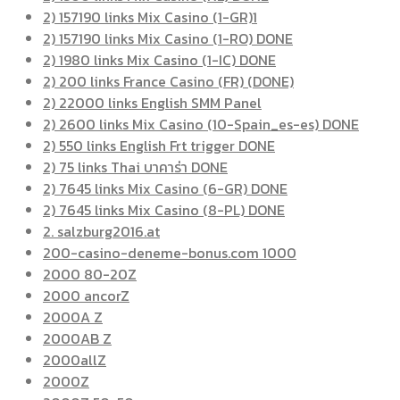
2) 157190 links Mix Casino (1-GR)1
2) 157190 links Mix Casino (1-RO) DONE
2) 1980 links Mix Casino (1-IC) DONE
2) 200 links France Casino (FR) (DONE)
2) 22000 links English SMM Panel
2) 2600 links Mix Casino (10-Spain_es-es) DONE
2) 550 links English Frt trigger DONE
2) 75 links Thai บาคาร่า DONE
2) 7645 links Mix Casino (6-GR) DONE
2) 7645 links Mix Casino (8-PL) DONE
2. salzburg2016.at
200-casino-deneme-bonus.com 1000
2000 80-20Z
2000 ancorZ
2000A Z
2000AB Z
2000allZ
2000Z