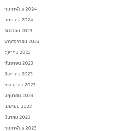
กุมภาพันธ์ 2024
มกราคม 2024
ธันวาคม 2023
พฤศจิกายน 2023
ตุลาคม 2023
กันยายน 2023
สิงหาคม 2023
กรกฎาคม 2023
มิถุนายน 2023
เมษายน 2023
มีนาคม 2023
กุมภาพันธ์ 2023