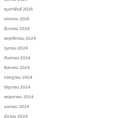
กุมภาพันธ์ 2025
มกราคม 2025
ธันวาคม 2024
พฤศจิกายน 2024
ตุลาคม 2024
กันยายน 2024
สิงหาคม 2024
กรกฎาคม 2024
มิถุนายน 2024
พฤษภาคม 2024
เมษายน 2024
มีนาคม 2024