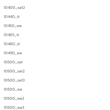
10400_sat2
10440_tr
10450_wa
10465_tr
10480_tr
10490_wa
10500_sat
10500_sat2
10500_sat3
10500_wa
10500_wa2
10500_wa3