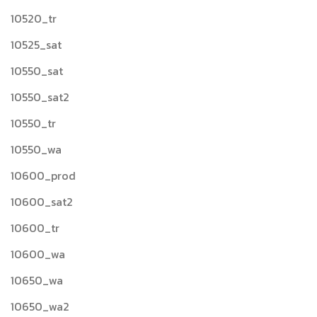
10520_tr
10525_sat
10550_sat
10550_sat2
10550_tr
10550_wa
10600_prod
10600_sat2
10600_tr
10600_wa
10650_wa
10650_wa2