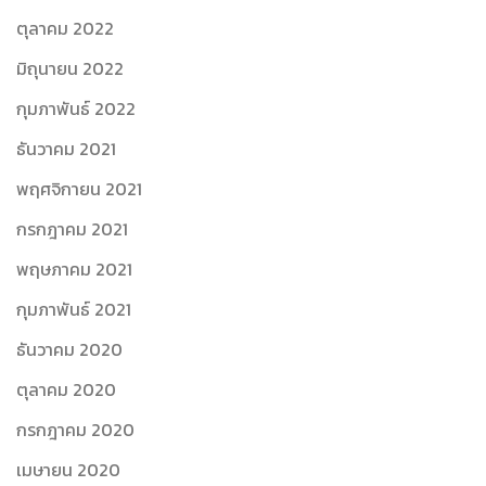
ตุลาคม 2022
มิถุนายน 2022
กุมภาพันธ์ 2022
ธันวาคม 2021
พฤศจิกายน 2021
กรกฎาคม 2021
พฤษภาคม 2021
กุมภาพันธ์ 2021
ธันวาคม 2020
ตุลาคม 2020
กรกฎาคม 2020
เมษายน 2020