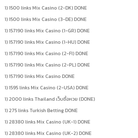
1) 1500 links Mix Casino (2-DK) DONE
1) 1500 links Mix Casino (3-DE) DONE
1) 157190 links Mix Casino (1-GR) DONE
1) 157190 links Mix Casino (1-HU) DONE
1) 157190 links Mix Casino (2-FI) DONE
1) 157190 links Mix Casino (2-PL) DONE
1) 157190 links Mix Casino DONE
1) 1595 links Mix Casino (2-USA) DONE
1) 2000 links Thailand เว็บซื้อหวย (DONE)
1) 275 links Turkish Betting DONE
1) 28380 links Mix Casino (UK-1) DONE
1) 28380 links Mix Casino (UK-2) DONE