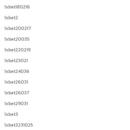
1xbet180216
1xbet2
1xbet200217
1xbet20035
1xbet220219
1xbet23021
1xbet24036
1xbet26031
1xbet26037
1xbet29031
1xbet3
1xbet3231025