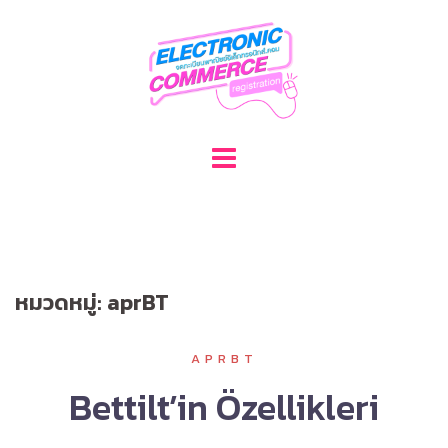
Skip
to
content
หมวดหมู่:
aprBT
APRBT
Bettilt’in Özellikleri