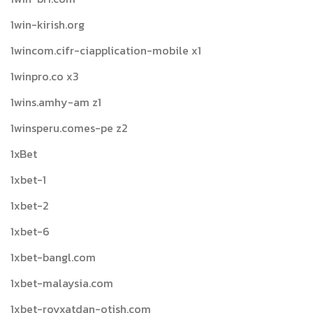
1win-kirish.org
1wincom.cifr-ciapplication-mobile x1
1winpro.co x3
1wins.amhy-am z1
1winsperu.comes-pe z2
1xBet
1xbet-1
1xbet-2
1xbet-6
1xbet-bangl.com
1xbet-malaysia.com
1xbet-royxatdan-otish.com