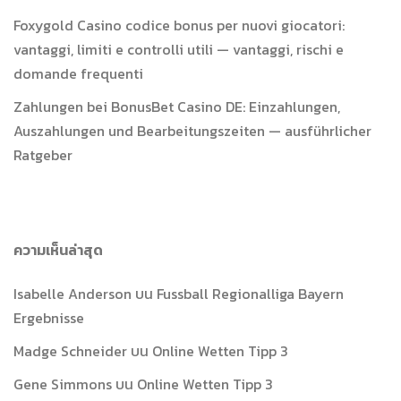
Foxygold Casino codice bonus per nuovi giocatori:
vantaggi, limiti e controlli utili — vantaggi, rischi e
domande frequenti
Zahlungen bei BonusBet Casino DE: Einzahlungen,
Auszahlungen und Bearbeitungszeiten — ausführlicher
Ratgeber
ความเห็นล่าสุด
Isabelle Anderson
บน
Fussball Regionalliga Bayern
Ergebnisse
Madge Schneider
บน
Online Wetten Tipp 3
Gene Simmons
บน
Online Wetten Tipp 3