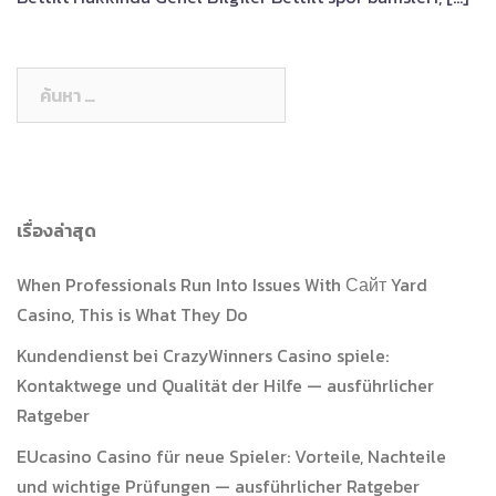
ค้นหา
สำหรับ:
เรื่องล่าสุด
When Professionals Run Into Issues With Сайт Yard
Casino, This is What They Do
Kundendienst bei CrazyWinners Casino spiele:
Kontaktwege und Qualität der Hilfe — ausführlicher
Ratgeber
EUcasino Casino für neue Spieler: Vorteile, Nachteile
und wichtige Prüfungen — ausführlicher Ratgeber