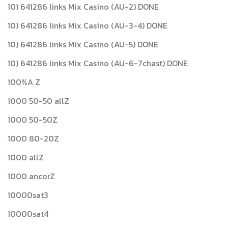
10) 641286 links Mix Casino (AU-2) DONE
10) 641286 links Mix Casino (AU-3-4) DONE
10) 641286 links Mix Casino (AU-5) DONE
10) 641286 links Mix Casino (AU-6-7chast) DONE
100%A Z
1000 50-50 allZ
1000 50-50Z
1000 80-20Z
1000 allZ
1000 ancorZ
10000sat3
10000sat4