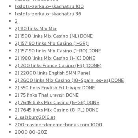
1xslots-zerkalo-skachat.ru 100
1xslots-zerkalo-skachat.ru 36
2
2) 110 links Mix Mix
2) 1500 links Mix Casino (NL) DONE
2) 157190 links Mix Casino (1-GR)1
2) 157190 links Mix Casino (1-RO) DONE
2) 1980 links Mix Casino (1-IC) DONE
2) 200 links France Casino (FR) (DONE)
2) 22000 links English SMM Panel
2) 2600 links Mix Casino (10-Spain_es-es) DONE
2) 550 links English Frt trigger DONE
2) 75 links Thai บาคาร่า DONE
2) 7645 links Mix Casino (6-GR) DONE
2) 7645 links Mix Casino (8-PL) DONE
2. salzburg2016.at
200-casino-deneme-bonus.com 1000
2000 80-20Z