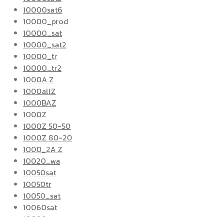
10000sat6
10000_prod
10000_sat
10000_sat2
10000_tr
10000_tr2
1000A Z
1000allZ
1000BAZ
1000Z
1000Z 50-50
1000Z 80-20
1000_2A Z
10020_wa
10050sat
10050tr
10050_sat
10060sat