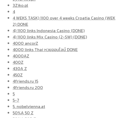
3Ziko.pl
4
4 WEKS TASK) 1100 over 4 weeks Croatia Casino (WEK
2) DONE
4) 1100 links Indonesia Casino (DONE)
4) 1100 links Mix Casino (2-SW) (DONE)
4000 ancorZ
4000 links Thai หวยออนไลน์ DONE
4000AZ
400Z
430A Z
450Z
4friends.ru 15
4friends.ru 200
5
5-7
5. nobelvienna.at
50%A 50 Z