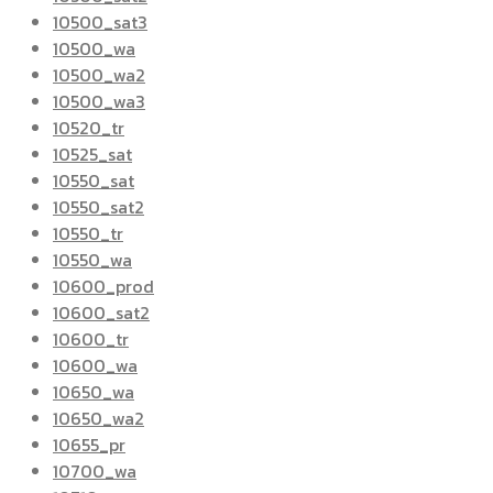
10500_sat3
10500_wa
10500_wa2
10500_wa3
10520_tr
10525_sat
10550_sat
10550_sat2
10550_tr
10550_wa
10600_prod
10600_sat2
10600_tr
10600_wa
10650_wa
10650_wa2
10655_pr
10700_wa