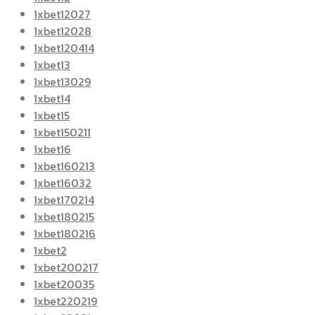
1xbet12027
1xbet12028
1xbet120414
1xbet13
1xbet13029
1xbet14
1xbet15
1xbet150211
1xbet16
1xbet160213
1xbet16032
1xbet170214
1xbet180215
1xbet180216
1xbet2
1xbet200217
1xbet20035
1xbet220219