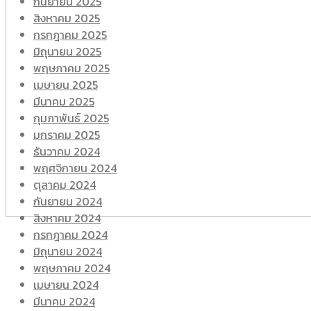
กันยายน 2025
สิงหาคม 2025
กรกฎาคม 2025
มิถุนายน 2025
พฤษภาคม 2025
เมษายน 2025
มีนาคม 2025
กุมภาพันธ์ 2025
มกราคม 2025
ธันวาคม 2024
พฤศจิกายน 2024
ตุลาคม 2024
กันยายน 2024
สิงหาคม 2024
กรกฎาคม 2024
มิถุนายน 2024
พฤษภาคม 2024
เมษายน 2024
มีนาคม 2024