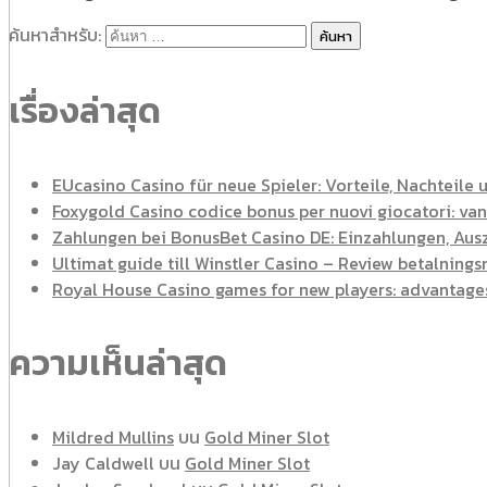
ค้นหาสำหรับ:
เรื่องล่าสุด
EUcasino Casino für neue Spieler: Vorteile, Nachteile
Foxygold Casino codice bonus per nuovi giocatori: vanta
Zahlungen bei BonusBet Casino DE: Einzahlungen, Aus
Ultimat guide till Winstler Casino – Review betalning
Royal House Casino games for new players: advantage
ความเห็นล่าสุด
Mildred Mullins
บน
Gold Miner Slot
Jay Caldwell
บน
Gold Miner Slot