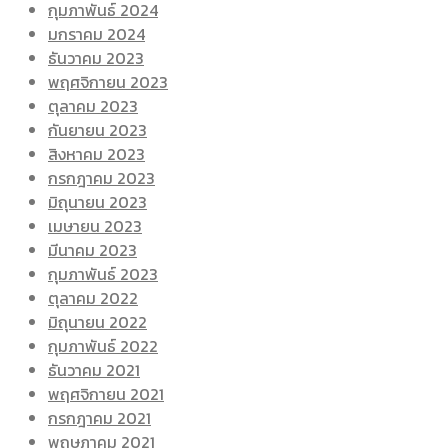
กุมภาพันธ์ 2024
มกราคม 2024
ธันวาคม 2023
พฤศจิกายน 2023
ตุลาคม 2023
กันยายน 2023
สิงหาคม 2023
กรกฎาคม 2023
มิถุนายน 2023
เมษายน 2023
มีนาคม 2023
กุมภาพันธ์ 2023
ตุลาคม 2022
มิถุนายน 2022
กุมภาพันธ์ 2022
ธันวาคม 2021
พฤศจิกายน 2021
กรกฎาคม 2021
พฤษภาคม 2021