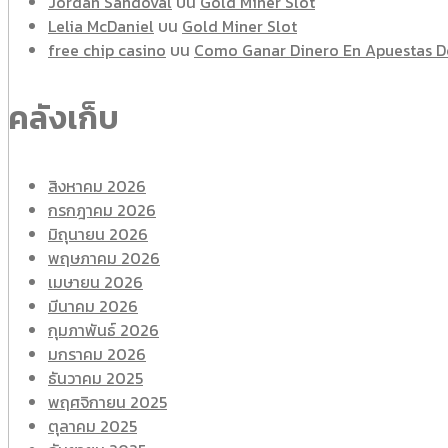
Jordan Sandoval
บน
Gold Miner Slot
Lelia McDaniel
บน
Gold Miner Slot
free chip casino
บน
Como Ganar Dinero En Apuestas D
คลังเก็บ
สิงหาคม 2026
กรกฎาคม 2026
มิถุนายน 2026
พฤษภาคม 2026
เมษายน 2026
มีนาคม 2026
กุมภาพันธ์ 2026
มกราคม 2026
ธันวาคม 2025
พฤศจิกายน 2025
ตุลาคม 2025