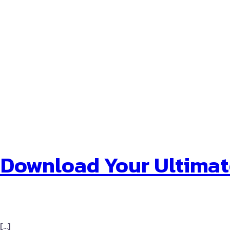
 Download Your Ultimat
[…]