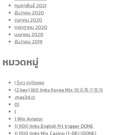
กุมภาพันธ์ 2021
ธันวาคม 2020
ตุลาคม 2020
กรกฎาคม 2020
เมษายน 2020
ธันวาคม 2019
หมวดหมู่
! Без рубрики
(2 key) 160 links Korea Mix 해외축구중계
.mas3d.cl
01
1
1 Win Aviator
1) 1100 links English Frt trigger DONE
1) 1100 links Mix Casino (1-DK) (DONE)