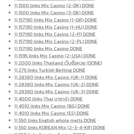
1) 1500 links Mix Casino (2-DK) DONE
1) 1500 links Mix Casino (3-DE) DONE
1) 157190 links Mix Casino (1-GR) DONE
1) 157190 links Mix Casino (1-HU) DONE
1) 157190 links Mix Casino (2-FI) DONE
1) 157190 links Mix Casino (2-PL) DONE
1) 157190 links Mix Casino DONE
1) 1595 links Mix Casino (2-USA) DONE
1) 2000 links Thailand เว็บซื้อหวย (DONE)
1) 275 links Turkish Betting DONE
1) 28380 links Mix Casino (UK-1) DONE
1) 28380 links Mix Casino (UK-2) DONE
1) 28380 links Mix Casino (UK-3) DONE
1) 4000 links Thai บาคาร่า DONE
1) 4010 links Mix Casino (BG) DONE
1) 4010 links Mix Casino (ES) DONE
1) 550 links English whole melts DONE
1) 550 links KOREAN Mix (2-3-4-KR) DONE