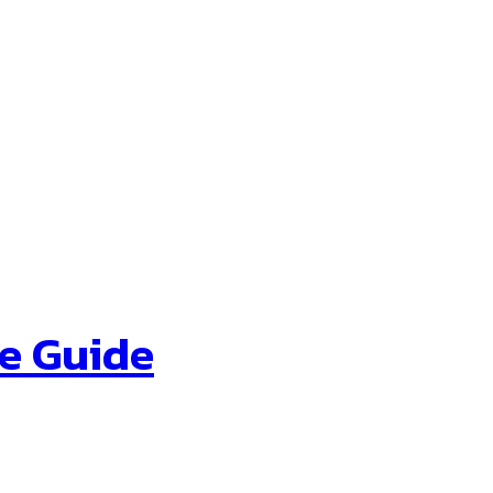
e Guide