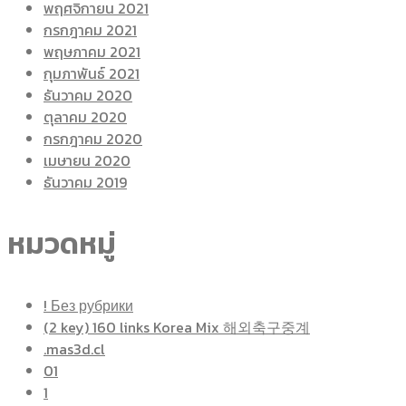
พฤศจิกายน 2021
กรกฎาคม 2021
พฤษภาคม 2021
กุมภาพันธ์ 2021
ธันวาคม 2020
ตุลาคม 2020
กรกฎาคม 2020
เมษายน 2020
ธันวาคม 2019
หมวดหมู่
! Без рубрики
(2 key) 160 links Korea Mix 해외축구중계
.mas3d.cl
01
1