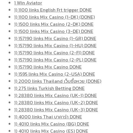
1 Win Aviator
1) 1100 links English Frt trigger DONE
1) 1100 links Mix Casino (1-DK) (DONE)
1) 1500 links Mix Casino (2-DK) DONE
1) 1500 links Mix Casino (3-DE) DONE
1) 157190 links Mix Casino (1-GR) DONE
1) 157190 links Mix Casino (1-HU) DONE
1) 157190 links Mix Casino (2-FI) DONE
1) 157190 links Mix Casino (2-PL) DONE
1) 157190 links Mix Casino DONE
1) 1595 links Mix Casino (2-USA) DONE
1) 2000 links Thailand เว็บซื้อหวย (DONE)
1) 275 links Turkish Betting DONE
1) 28380 links Mix Casino (UK-1) DONE
1) 28380 links Mix Casino (UK-2) DONE
1) 28380 links Mix Casino (UK-3) DONE
1) 4000 links Thai บาคาร่า DONE
1) 4010 links Mix Casino (BG) DONE
1) 4010 links Mix Casino (ES) DONE