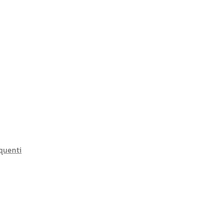
equenti