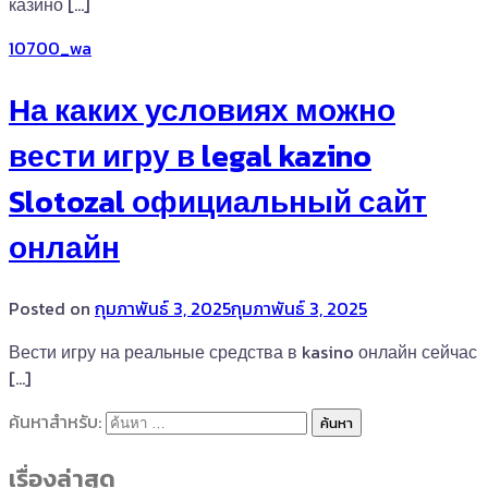
казино […]
10700_wa
На каких условиях можно
вести игру в legal kazino
Slotozal официальный сайт
онлайн
Posted on
กุมภาพันธ์ 3, 2025
กุมภาพันธ์ 3, 2025
Вести игру на реальные средства в kasino онлайн сейчас
[…]
ค้นหาสำหรับ:
เรื่องล่าสุด