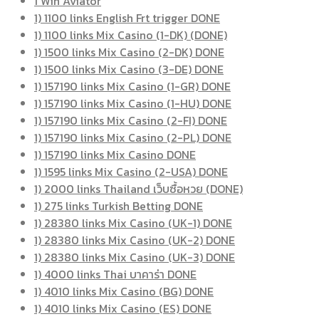
1 Win Aviator
1) 1100 links English Frt trigger DONE
1) 1100 links Mix Casino (1-DK) (DONE)
1) 1500 links Mix Casino (2-DK) DONE
1) 1500 links Mix Casino (3-DE) DONE
1) 157190 links Mix Casino (1-GR) DONE
1) 157190 links Mix Casino (1-HU) DONE
1) 157190 links Mix Casino (2-FI) DONE
1) 157190 links Mix Casino (2-PL) DONE
1) 157190 links Mix Casino DONE
1) 1595 links Mix Casino (2-USA) DONE
1) 2000 links Thailand เว็บซื้อหวย (DONE)
1) 275 links Turkish Betting DONE
1) 28380 links Mix Casino (UK-1) DONE
1) 28380 links Mix Casino (UK-2) DONE
1) 28380 links Mix Casino (UK-3) DONE
1) 4000 links Thai บาคาร่า DONE
1) 4010 links Mix Casino (BG) DONE
1) 4010 links Mix Casino (ES) DONE