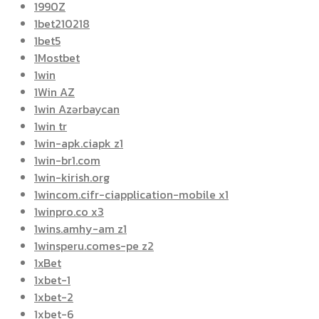
1990Z
1bet210218
1bet5
1Mostbet
1win
1Win AZ
1win Azərbaycan
1win tr
1win-apk.ciapk z1
1win-br1.com
1win-kirish.org
1wincom.cifr-ciapplication-mobile x1
1winpro.co x3
1wins.amhy-am z1
1winsperu.comes-pe z2
1xBet
1xbet-1
1xbet-2
1xbet-6