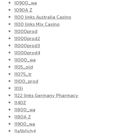
10900_wa
1090A Z
1100 links Australia Casino
1100 links Mix Casino
11000prod
11000prod2
11000prod3
11000prod4
11000_wa
1105_old
11075_tr
11100_prod
1113i
1122 links Germany Pharmacy
1140Z
11800_wa
1180A Z
11900_wa
11a5b1jch4