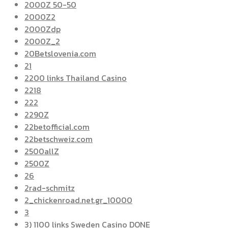
2000Z 50-50
2000Z2
2000Zdp
2000Z_2
20Betslovenia.com
21
2200 links Thailand Casino
2218
222
2290Z
22betofficial.com
22betschweiz.com
2500allZ
2500Z
26
2rad-schmitz
2_chickenroad.net.gr_10000
3
3) 1100 links Sweden Casino DONE