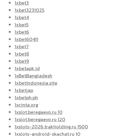
1xbet3
1xbet3231025
1xbet4
1xbet5
1xbet6
1xbet60411
1xbet7
1xbet8
1xbet9
1xbetapk.id
1xBetBangladesh
1xbetindonesia.site
1xbetjap
1xbetph.ph
1xcinta.org
1xslot.beregaevo.ru 10
1xslot.beregaevo.ru 120
1xslots-2026.trakholding.ru 1500
1xslots-android-skachat.ru 10