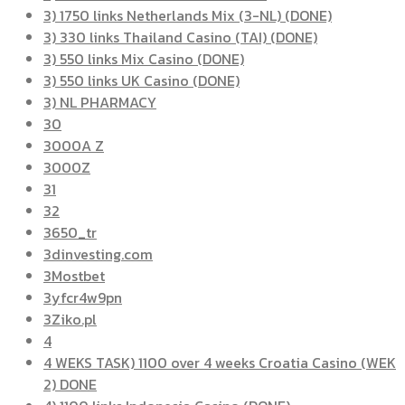
3) 1750 links Netherlands Mix (3-NL) (DONE)
3) 330 links Thailand Casino (TAI) (DONE)
3) 550 links Mix Casino (DONE)
3) 550 links UK Casino (DONE)
3) NL PHARMACY
30
3000A Z
3000Z
31
32
3650_tr
3dinvesting.com
3Mostbet
3yfcr4w9pn
3Ziko.pl
4
4 WEKS TASK) 1100 over 4 weeks Croatia Casino (WEK
2) DONE