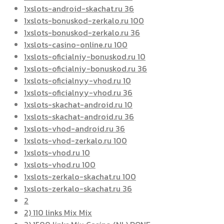
1xslots-android-skachat.ru 36
1xslots-bonuskod-zerkalo.ru 100
1xslots-bonuskod-zerkalo.ru 36
1xslots-casino-online.ru 100
1xslots-oficialniy-bonuskod.ru 10
1xslots-oficialniy-bonuskod.ru 36
1xslots-oficialnyy-vhod.ru 10
1xslots-oficialnyy-vhod.ru 36
1xslots-skachat-android.ru 10
1xslots-skachat-android.ru 36
1xslots-vhod-android.ru 36
1xslots-vhod-zerkalo.ru 100
1xslots-vhod.ru 10
1xslots-vhod.ru 100
1xslots-zerkalo-skachat.ru 100
1xslots-zerkalo-skachat.ru 36
2
2) 110 links Mix Mix