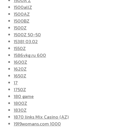
1500A Z
1500allZ
1500AZ
1500BZ
1500Z
1500Z 50-50
15381 03.02
1550Z
1586vkg.ru 600
1600Z
1620Z
1650Z
17
1750Z
180 game
1800Z
1830Z
1870 links Mix Casino (AZ)
1919womans.com 1000