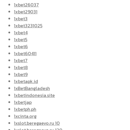
1xbet26037
1xbet29031
1xbet3
1xbet3231025
1xbet4
1xbet5
1xbet6
1xbet60411
1xbet7
1xbet8
1xbet9
1xbetapk.id
1xBetBangladesh
1xbetindonesia.site
1xbetjap
1xbetph.ph
1xcinta.org
1xslot.beregaevo.ru 10