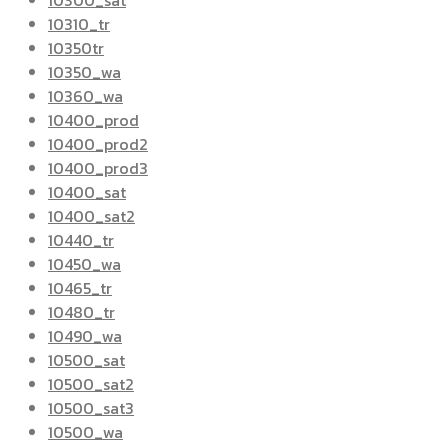
10300_sat
10310_tr
10350tr
10350_wa
10360_wa
10400_prod
10400_prod2
10400_prod3
10400_sat
10400_sat2
10440_tr
10450_wa
10465_tr
10480_tr
10490_wa
10500_sat
10500_sat2
10500_sat3
10500_wa