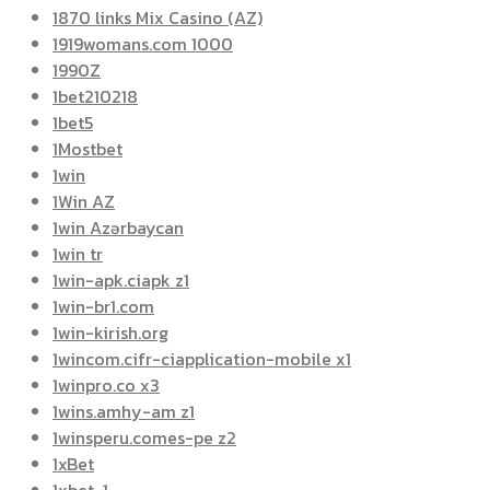
1870 links Mix Casino (AZ)
1919womans.com 1000
1990Z
1bet210218
1bet5
1Mostbet
1win
1Win AZ
1win Azərbaycan
1win tr
1win-apk.ciapk z1
1win-br1.com
1win-kirish.org
1wincom.cifr-ciapplication-mobile x1
1winpro.co x3
1wins.amhy-am z1
1winsperu.comes-pe z2
1xBet