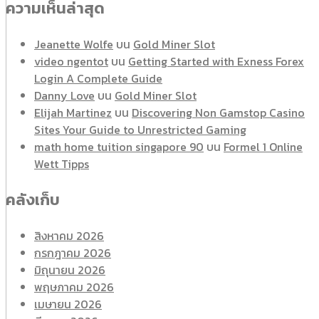
ความเห็นล่าสุด
Jeanette Wolfe
บน
Gold Miner Slot
video ngentot
บน
Getting Started with Exness Forex
Login A Complete Guide
Danny Love
บน
Gold Miner Slot
Elijah Martinez
บน
Discovering Non Gamstop Casino
Sites Your Guide to Unrestricted Gaming
math home tuition singapore 90
บน
Formel 1 Online
Wett Tipps
คลังเก็บ
สิงหาคม 2026
กรกฎาคม 2026
มิถุนายน 2026
พฤษภาคม 2026
เมษายน 2026