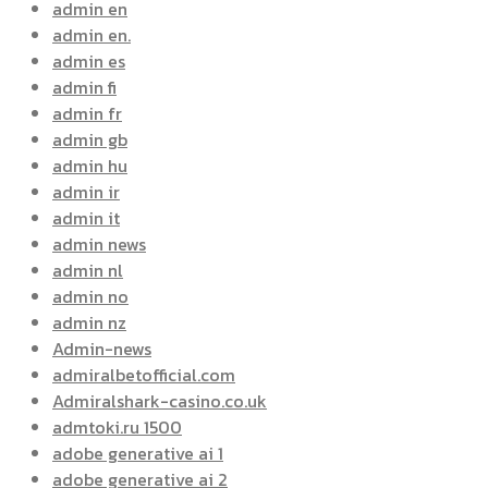
admin en
admin en.
admin es
admin fi
admin fr
admin gb
admin hu
admin ir
admin it
admin news
admin nl
admin no
admin nz
Admin-news
admiralbetofficial.com
Admiralshark-casino.co.uk
admtoki.ru 1500
adobe generative ai 1
adobe generative ai 2