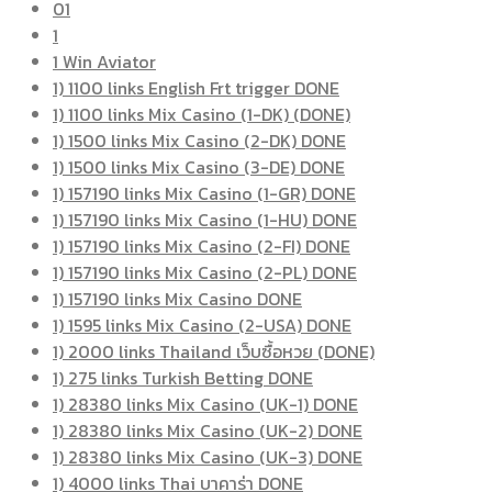
01
1
1 Win Aviator
1) 1100 links English Frt trigger DONE
1) 1100 links Mix Casino (1-DK) (DONE)
1) 1500 links Mix Casino (2-DK) DONE
1) 1500 links Mix Casino (3-DE) DONE
1) 157190 links Mix Casino (1-GR) DONE
1) 157190 links Mix Casino (1-HU) DONE
1) 157190 links Mix Casino (2-FI) DONE
1) 157190 links Mix Casino (2-PL) DONE
1) 157190 links Mix Casino DONE
1) 1595 links Mix Casino (2-USA) DONE
1) 2000 links Thailand เว็บซื้อหวย (DONE)
1) 275 links Turkish Betting DONE
1) 28380 links Mix Casino (UK-1) DONE
1) 28380 links Mix Casino (UK-2) DONE
1) 28380 links Mix Casino (UK-3) DONE
1) 4000 links Thai บาคาร่า DONE