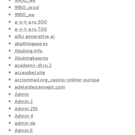
9900_wa
9950_prod
9950_wa
a-s-t-a.ru 300
a-s-t-a.ru 700
a16z generative ai
abathingape.es
Abuking.info
Abukingkasyno
academy-dl.ru 2
accessbet.site
accionmad.org_casino-online-europa
adelaideicemagic.com
Admin
Admin 2
Admin 255
Admin 4
admin de
Admin E