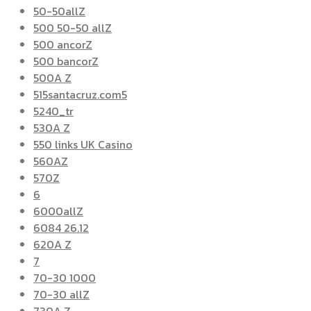
50-50allZ
500 50-50 allZ
500 ancorZ
500 bancorZ
500A Z
515santacruz.com5
5240_tr
530A Z
550 links UK Casino
560AZ
570Z
6
6000allZ
6084 26.12
620A Z
7
70-30 1000
70-30 allZ