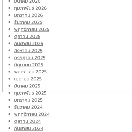
มีนาคม 2026
กุมภาพันธ์ 2026
มกราคม 2026
ธันวาคม 2025
พฤศจิกายน 2025
ตุลาคม 2025
กันยายน 2025
สิงหาคม 2025
กรกฎาคม 2025
มิถุนายน 2025
พฤษภาคม 2025
เมษายน 2025
มีนาคม 2025
กุมภาพันธ์ 2025
มกราคม 2025
ธันวาคม 2024
พฤศจิกายน 2024
ตุลาคม 2024
กันยายน 2024