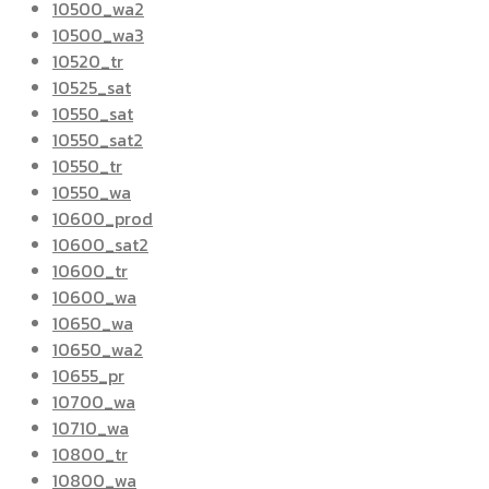
10500_wa2
10500_wa3
10520_tr
10525_sat
10550_sat
10550_sat2
10550_tr
10550_wa
10600_prod
10600_sat2
10600_tr
10600_wa
10650_wa
10650_wa2
10655_pr
10700_wa
10710_wa
10800_tr
10800_wa