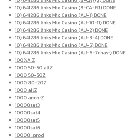
10) 641286 links Mix Casino (8-CA) (2) DONE
10) 641286 links Mix Casino (8-CA-FR) DONE
10) 641286 links Mix Casino (AU-1) DONE
10) 641286 links Mix Casino (AU-10-11) DONE
10) 641286 links Mix Casino (AU-2) DONE
10) 641286 links Mix Casino (AU-3-4) DONE
10) 641286 links Mix Casino (AU-5) DONE
10) 641286 links Mix Casino (AU-6-7chast) DONE
100%A Z
1000 50-50 allZ
1000 50-50Z
1000 80-20Z
1000 allZ
1000 ancorZ
10000sat3
10000sat4
10000sat5
10000sat6
10000_prod