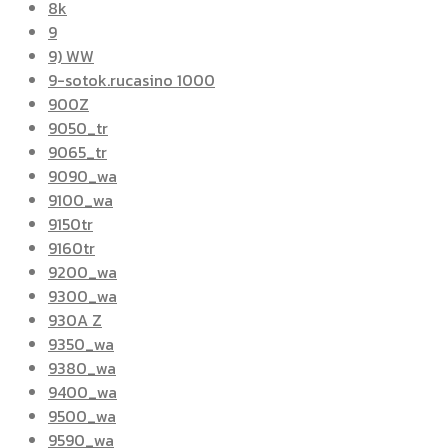
8k
9
9) WW
9-sotok.rucasino 1000
900Z
9050_tr
9065_tr
9090_wa
9100_wa
9150tr
9160tr
9200_wa
9300_wa
930A Z
9350_wa
9380_wa
9400_wa
9500_wa
9590_wa