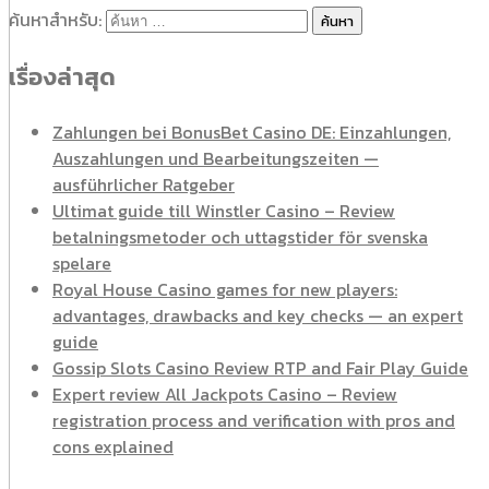
ค้นหาสำหรับ:
เรื่องล่าสุด
Zahlungen bei BonusBet Casino DE: Einzahlungen,
Auszahlungen und Bearbeitungszeiten —
ausführlicher Ratgeber
Ultimat guide till Winstler Casino – Review
betalningsmetoder och uttagstider för svenska
spelare
Royal House Casino games for new players:
advantages, drawbacks and key checks — an expert
guide
Gossip Slots Casino Review RTP and Fair Play Guide
Expert review All Jackpots Casino – Review
registration process and verification with pros and
cons explained