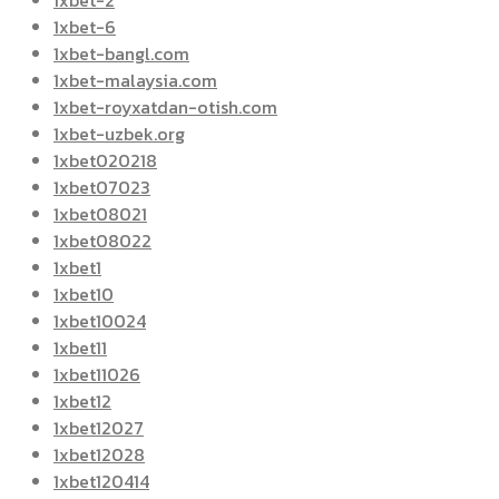
1xbet-2
1xbet-6
1xbet-bangl.com
1xbet-malaysia.com
1xbet-royxatdan-otish.com
1xbet-uzbek.org
1xbet020218
1xbet07023
1xbet08021
1xbet08022
1xbet1
1xbet10
1xbet10024
1xbet11
1xbet11026
1xbet12
1xbet12027
1xbet12028
1xbet120414