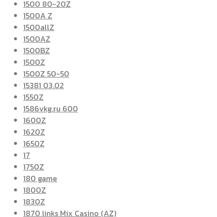
1500 80-20Z
1500A Z
1500allZ
1500AZ
1500BZ
1500Z
1500Z 50-50
15381 03.02
1550Z
1586vkg.ru 600
1600Z
1620Z
1650Z
17
1750Z
180 game
1800Z
1830Z
1870 links Mix Casino (AZ)