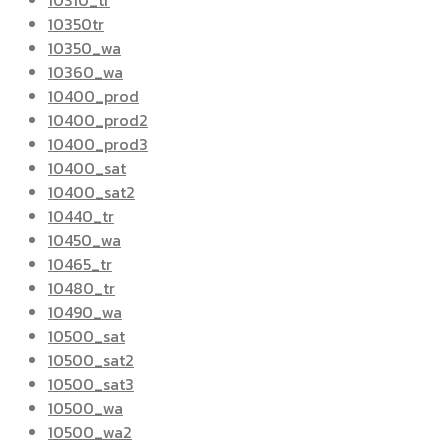
10310_tr
10350tr
10350_wa
10360_wa
10400_prod
10400_prod2
10400_prod3
10400_sat
10400_sat2
10440_tr
10450_wa
10465_tr
10480_tr
10490_wa
10500_sat
10500_sat2
10500_sat3
10500_wa
10500_wa2