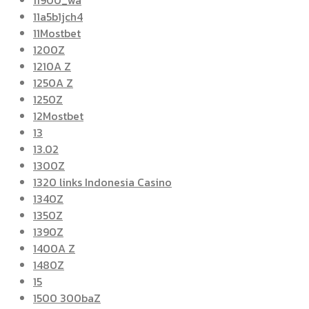
11900_wa
11a5b1jch4
11Mostbet
1200Z
1210A Z
1250A Z
1250Z
12Mostbet
13
13.02
1300Z
1320 links Indonesia Casino
1340Z
1350Z
1390Z
1400A Z
1480Z
15
1500 300baZ