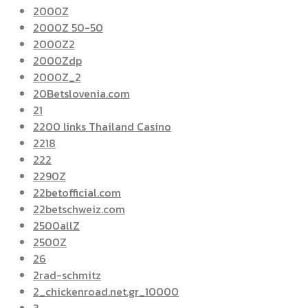
2000Z
2000Z 50-50
2000Z2
2000Zdp
2000Z_2
20Betslovenia.com
21
2200 links Thailand Casino
2218
222
2290Z
22betofficial.com
22betschweiz.com
2500allZ
2500Z
26
2rad-schmitz
2_chickenroad.net.gr_10000