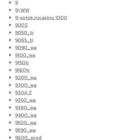
9
9) WW
9-sotok.rucasino 1000
900Z
9050_tr
9065_tr
9090_wa
9100_wa
9150tr
9160tr
9200_wa
9300_wa
930A Z
9350_wa
9380_wa
9400_wa
9500_wa
9590_wa
9600_prod