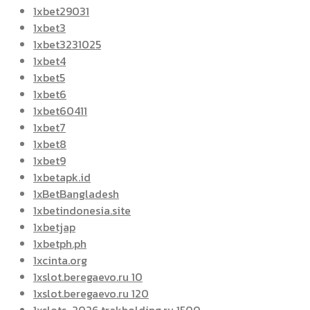
1xbet29031
1xbet3
1xbet3231025
1xbet4
1xbet5
1xbet6
1xbet60411
1xbet7
1xbet8
1xbet9
1xbetapk.id
1xBetBangladesh
1xbetindonesia.site
1xbetjap
1xbetph.ph
1xcinta.org
1xslot.beregaevo.ru 10
1xslot.beregaevo.ru 120