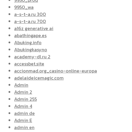
9950_prod
9950_wa
a-s-t-a.ru 300
a-s-t-a.ru 700
a16z generative ai
abathingape.es
Abuking.info
Abukingkasyno
academy-dl.ru 2
accessbet.site
accionmad.org_casino-online-europa
adelaideicemagic.com
Admin
Admin 2
Admin 255
Admin 4
admin de
Admin E
admin en