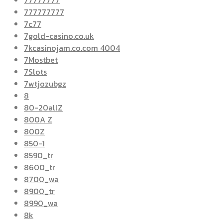
77777777
777777777
7c77
7gold-casino.co.uk
7kcasinojam.co.com 4004
7Mostbet
7Slots
7wtjozubgz
8
80-20allZ
800A Z
800Z
850-1
8590_tr
8600_tr
8700_wa
8900_tr
8990_wa
8k