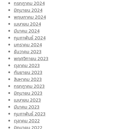
กรกฎาคม 2024
มิถุนายน 2024
พฤษภาคม 2024
เมษายน 2024
มีนาคม 2024
กุมภาพันธ์ 2024
มกราคม 2024
ธันวาคม 2023
พฤศจิกายน 2023
ตุลาคม 2023
กันยายน 2023
สิงหาคม 2023
กรกฎาคม 2023
มิถุนายน 2023
เมษายน 2023
มีนาคม 2023
กุมภาพันธ์ 2023
ตุลาคม 2022
มิถุนายน 2022