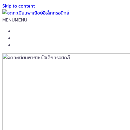
Skip to content
MENU
MENU
หน้าแรก
จดทะเบียนพาณิชย์อิเล็กทรอนิกส์
ติดต่อจดทะเบียนพาณิชย์