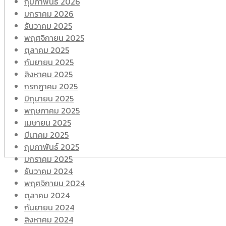
กุมภาพันธ์ 2026
มกราคม 2026
ธันวาคม 2025
พฤศจิกายน 2025
ตุลาคม 2025
กันยายน 2025
สิงหาคม 2025
กรกฎาคม 2025
มิถุนายน 2025
พฤษภาคม 2025
เมษายน 2025
มีนาคม 2025
กุมภาพันธ์ 2025
มกราคม 2025
ธันวาคม 2024
พฤศจิกายน 2024
ตุลาคม 2024
กันยายน 2024
สิงหาคม 2024