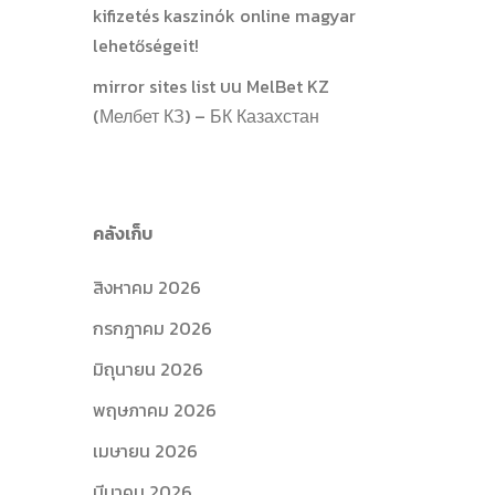
kifizetés kaszinók online magyar
lehetőségeit!
mirror sites list
บน
MelBet KZ
(Мелбет КЗ) – БК Казахстан
คลังเก็บ
สิงหาคม 2026
กรกฎาคม 2026
มิถุนายน 2026
พฤษภาคม 2026
เมษายน 2026
มีนาคม 2026