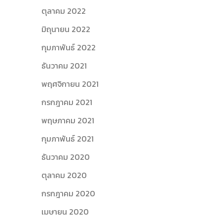
ตุลาคม 2022
มิถุนายน 2022
กุมภาพันธ์ 2022
ธันวาคม 2021
พฤศจิกายน 2021
กรกฎาคม 2021
พฤษภาคม 2021
กุมภาพันธ์ 2021
ธันวาคม 2020
ตุลาคม 2020
กรกฎาคม 2020
เมษายน 2020