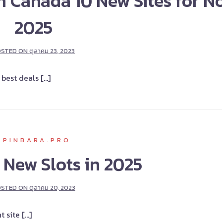
n Canada 10 New Sites for N
2025
OSTED ON
ตุลาคม 23, 2023
best deals […]
SPINBARA.PRO
 New Slots in 2025
OSTED ON
ตุลาคม 20, 2023
t site […]