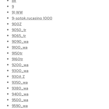
8k
9
9) WW
9-sotok.rucasino 1000
900Z
9050_tr
9065_tr
9090_wa
9100_wa
9150tr
9160tr
9200_wa
9300_wa
930A Z
9350_wa
9380_wa
9400_wa
9500_wa
9590_wa