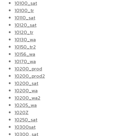
10100_sat
10100_tr
10110_sat
10120_sat
10120_tr
10130_wa
10150_tr2
10156_wa
10170_wa
10200_prod
10200_prod2
10200_sat
10200_wa
10200_wa2
10205_wa
1020Z
10250_sat
10300sat
10300_sat