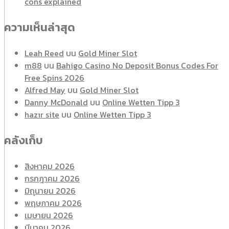
cons explained
ความเห็นล่าสุด
Leah Reed
บน
Gold Miner Slot
m88
บน
Bahigo Casino No Deposit Bonus Codes For
Free Spins 2026
Alfred May
บน
Gold Miner Slot
Danny McDonald
บน
Online Wetten Tipp 3
hazır site
บน
Online Wetten Tipp 3
คลังเก็บ
สิงหาคม 2026
กรกฎาคม 2026
มิถุนายน 2026
พฤษภาคม 2026
เมษายน 2026
มีนาคม 2026