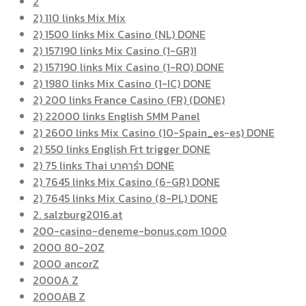
2
2) 110 links Mix Mix
2) 1500 links Mix Casino (NL) DONE
2) 157190 links Mix Casino (1-GR)1
2) 157190 links Mix Casino (1-RO) DONE
2) 1980 links Mix Casino (1-IC) DONE
2) 200 links France Casino (FR) (DONE)
2) 22000 links English SMM Panel
2) 2600 links Mix Casino (10-Spain_es-es) DONE
2) 550 links English Frt trigger DONE
2) 75 links Thai บาคาร่า DONE
2) 7645 links Mix Casino (6-GR) DONE
2) 7645 links Mix Casino (8-PL) DONE
2. salzburg2016.at
200-casino-deneme-bonus.com 1000
2000 80-20Z
2000 ancorZ
2000A Z
2000AB Z