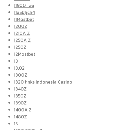
11900_wa
11a5b1jch4
11Mostbet
1200Z
1210A Z
1250A Z
1250Z
12Mostbet
13
13.02
1300Z
1320 links Indonesia Casino
1340Z
1350Z
1390Z
1400A Z
1480Z
15