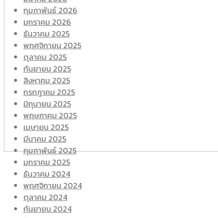
กุมภาพันธ์ 2026
มกราคม 2026
ธันวาคม 2025
พฤศจิกายน 2025
ตุลาคม 2025
กันยายน 2025
สิงหาคม 2025
กรกฎาคม 2025
มิถุนายน 2025
พฤษภาคม 2025
เมษายน 2025
มีนาคม 2025
กุมภาพันธ์ 2025
มกราคม 2025
ธันวาคม 2024
พฤศจิกายน 2024
ตุลาคม 2024
กันยายน 2024