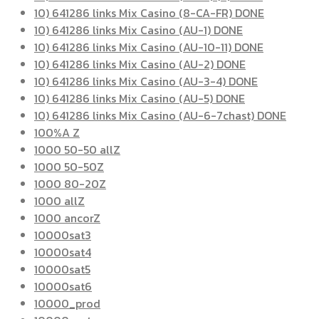
10) 641286 links Mix Casino (8-CA-FR) DONE
10) 641286 links Mix Casino (AU-1) DONE
10) 641286 links Mix Casino (AU-10-11) DONE
10) 641286 links Mix Casino (AU-2) DONE
10) 641286 links Mix Casino (AU-3-4) DONE
10) 641286 links Mix Casino (AU-5) DONE
10) 641286 links Mix Casino (AU-6-7chast) DONE
100%A Z
1000 50-50 allZ
1000 50-50Z
1000 80-20Z
1000 allZ
1000 ancorZ
10000sat3
10000sat4
10000sat5
10000sat6
10000_prod