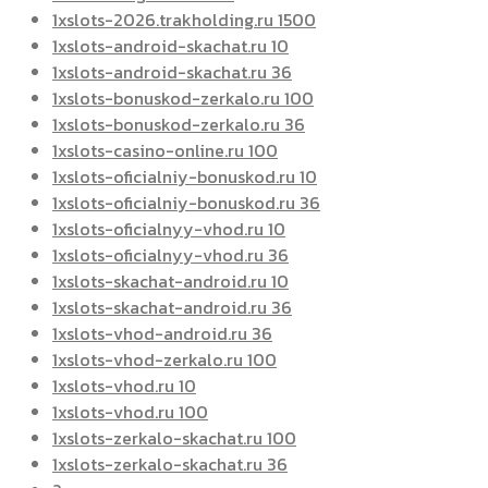
1xslots-2026.trakholding.ru 1500
1xslots-android-skachat.ru 10
1xslots-android-skachat.ru 36
1xslots-bonuskod-zerkalo.ru 100
1xslots-bonuskod-zerkalo.ru 36
1xslots-casino-online.ru 100
1xslots-oficialniy-bonuskod.ru 10
1xslots-oficialniy-bonuskod.ru 36
1xslots-oficialnyy-vhod.ru 10
1xslots-oficialnyy-vhod.ru 36
1xslots-skachat-android.ru 10
1xslots-skachat-android.ru 36
1xslots-vhod-android.ru 36
1xslots-vhod-zerkalo.ru 100
1xslots-vhod.ru 10
1xslots-vhod.ru 100
1xslots-zerkalo-skachat.ru 100
1xslots-zerkalo-skachat.ru 36