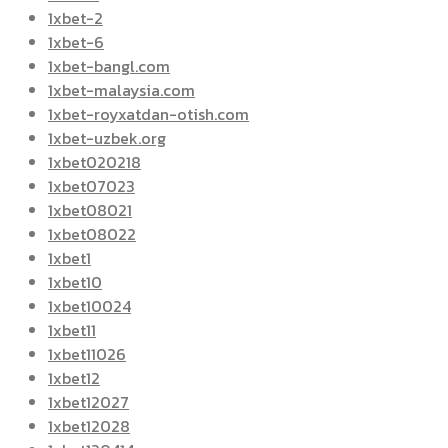
1xbet-2
1xbet-6
1xbet-bangl.com
1xbet-malaysia.com
1xbet-royxatdan-otish.com
1xbet-uzbek.org
1xbet020218
1xbet07023
1xbet08021
1xbet08022
1xbet1
1xbet10
1xbet10024
1xbet11
1xbet11026
1xbet12
1xbet12027
1xbet12028