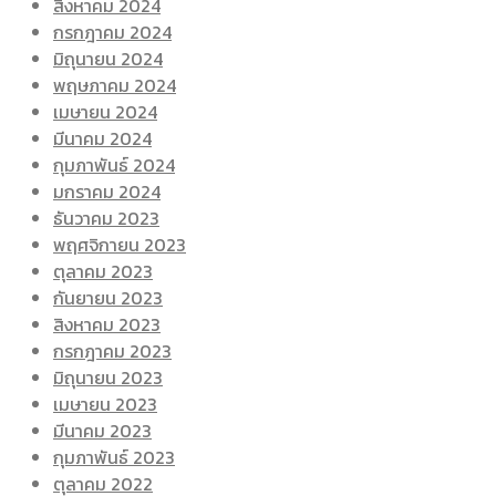
สิงหาคม 2024
กรกฎาคม 2024
มิถุนายน 2024
พฤษภาคม 2024
เมษายน 2024
มีนาคม 2024
กุมภาพันธ์ 2024
มกราคม 2024
ธันวาคม 2023
พฤศจิกายน 2023
ตุลาคม 2023
กันยายน 2023
สิงหาคม 2023
กรกฎาคม 2023
มิถุนายน 2023
เมษายน 2023
มีนาคม 2023
กุมภาพันธ์ 2023
ตุลาคม 2022