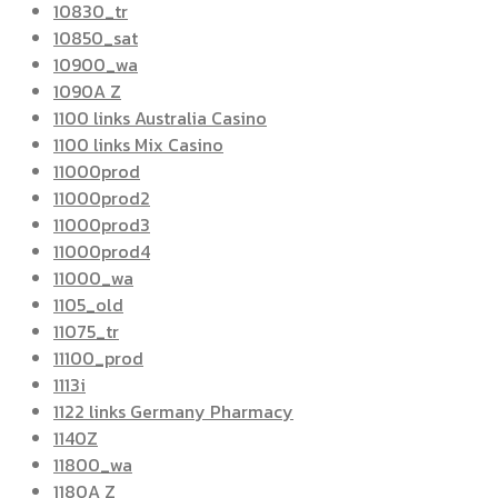
10830_tr
10850_sat
10900_wa
1090A Z
1100 links Australia Casino
1100 links Mix Casino
11000prod
11000prod2
11000prod3
11000prod4
11000_wa
1105_old
11075_tr
11100_prod
1113i
1122 links Germany Pharmacy
1140Z
11800_wa
1180A Z