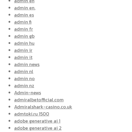
admin en
admin en.
admin es
admin fi
admin fr
admin gb
admin hu
admin ir
admin it
admin news
admin nl
admin no
admin nz
Admin-news
admiralbetofficial.com
Admiralshark-casino.co.uk
admtoki.ru 1500
adobe generative ai 1
adobe generative ai 2