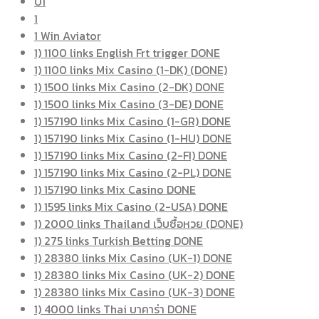
01
1
1 Win Aviator
1) 1100 links English Frt trigger DONE
1) 1100 links Mix Casino (1-DK) (DONE)
1) 1500 links Mix Casino (2-DK) DONE
1) 1500 links Mix Casino (3-DE) DONE
1) 157190 links Mix Casino (1-GR) DONE
1) 157190 links Mix Casino (1-HU) DONE
1) 157190 links Mix Casino (2-FI) DONE
1) 157190 links Mix Casino (2-PL) DONE
1) 157190 links Mix Casino DONE
1) 1595 links Mix Casino (2-USA) DONE
1) 2000 links Thailand เว็บซื้อหวย (DONE)
1) 275 links Turkish Betting DONE
1) 28380 links Mix Casino (UK-1) DONE
1) 28380 links Mix Casino (UK-2) DONE
1) 28380 links Mix Casino (UK-3) DONE
1) 4000 links Thai บาคาร่า DONE