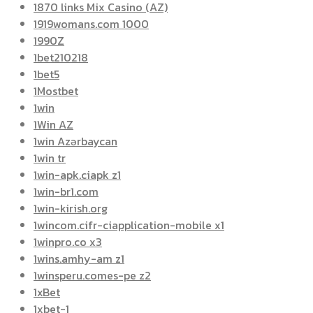
1870 links Mix Casino (AZ)
1919womans.com 1000
1990Z
1bet210218
1bet5
1Mostbet
1win
1Win AZ
1win Azərbaycan
1win tr
1win-apk.ciapk z1
1win-br1.com
1win-kirish.org
1wincom.cifr-ciapplication-mobile x1
1winpro.co x3
1wins.amhy-am z1
1winsperu.comes-pe z2
1xBet
1xbet-1