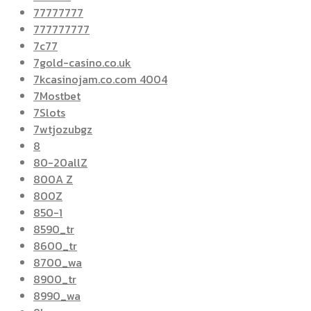
77777777
777777777
7c77
7gold-casino.co.uk
7kcasinojam.co.com 4004
7Mostbet
7Slots
7wtjozubgz
8
80-20allZ
800A Z
800Z
850-1
8590_tr
8600_tr
8700_wa
8900_tr
8990_wa