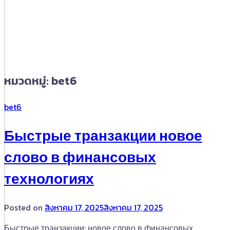
หมวดหมู่:
bet6
bet6
Быстрые транзакции новое
слово в финансовых
технологиях
Posted on
สิงหาคม 17, 2025
สิงหาคม 17, 2025
Быстрые транзакции: новое слово в финансовых