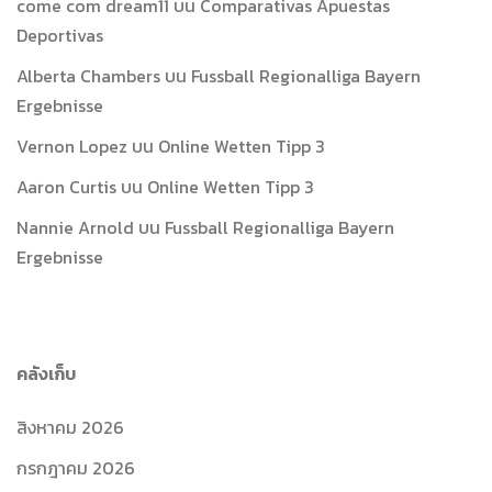
come com dream11
บน
Comparativas Apuestas
Deportivas
Alberta Chambers
บน
Fussball Regionalliga Bayern
Ergebnisse
Vernon Lopez
บน
Online Wetten Tipp 3
Aaron Curtis
บน
Online Wetten Tipp 3
Nannie Arnold
บน
Fussball Regionalliga Bayern
Ergebnisse
คลังเก็บ
สิงหาคม 2026
กรกฎาคม 2026