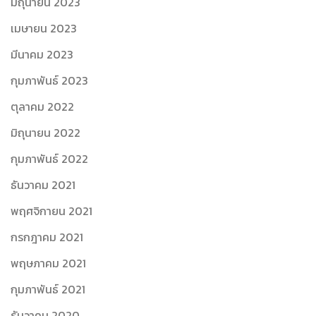
มิถุนายน 2023
เมษายน 2023
มีนาคม 2023
กุมภาพันธ์ 2023
ตุลาคม 2022
มิถุนายน 2022
กุมภาพันธ์ 2022
ธันวาคม 2021
พฤศจิกายน 2021
กรกฎาคม 2021
พฤษภาคม 2021
กุมภาพันธ์ 2021
ธันวาคม 2020