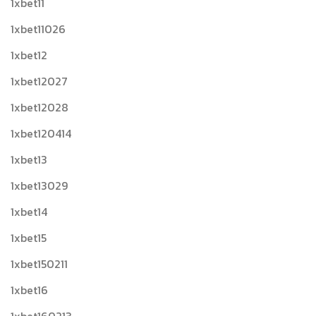
1xbet11
1xbet11026
1xbet12
1xbet12027
1xbet12028
1xbet120414
1xbet13
1xbet13029
1xbet14
1xbet15
1xbet150211
1xbet16