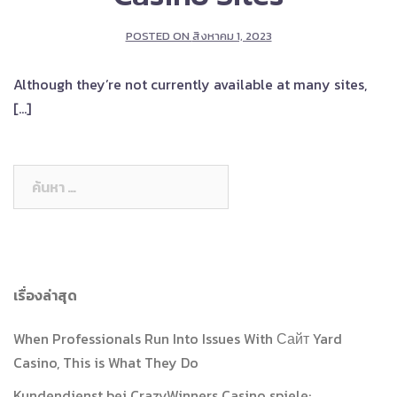
POSTED ON
สิงหาคม 1, 2023
Although they’re not currently available at many sites,
[…]
ค้นหา
สำหรับ:
เรื่องล่าสุด
When Professionals Run Into Issues With Сайт Yard
Casino, This is What They Do
Kundendienst bei CrazyWinners Casino spiele: