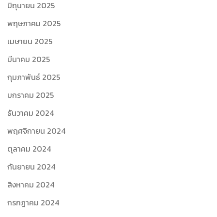
มิถุนายน 2025
พฤษภาคม 2025
เมษายน 2025
มีนาคม 2025
กุมภาพันธ์ 2025
มกราคม 2025
ธันวาคม 2024
พฤศจิกายน 2024
ตุลาคม 2024
กันยายน 2024
สิงหาคม 2024
กรกฎาคม 2024