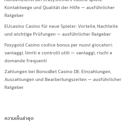
Kontaktwege und Qualität der Hilfe — ausführlicher
Ratgeber
EUcasino Casino für neue Spieler: Vorteile, Nachteile
und wichtige Prüfungen — ausführlicher Ratgeber
Foxygold Casino codice bonus per nuovi giocatori:
vantaggi, limiti e controlli utili — vantaggi, rischi e
domande frequenti
Zahlungen bei BonusBet Casino DE: Einzahlungen,
Auszahlungen und Bearbeitungszeiten — ausführlicher
Ratgeber
ความเห็นล่าสุด