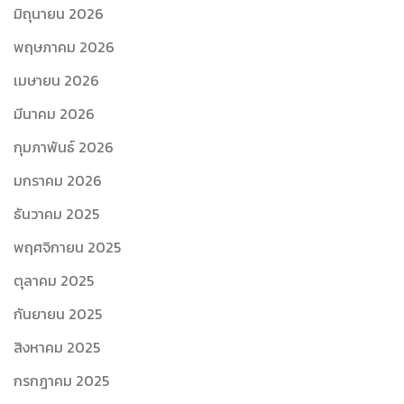
มิถุนายน 2026
พฤษภาคม 2026
เมษายน 2026
มีนาคม 2026
กุมภาพันธ์ 2026
มกราคม 2026
ธันวาคม 2025
พฤศจิกายน 2025
ตุลาคม 2025
กันยายน 2025
สิงหาคม 2025
กรกฎาคม 2025