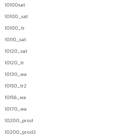
10100sat
10100_sat
10100_tr
10110_sat
10120_sat
10120_tr
10130_wa
10150_tr2
10156_wa
10170_wa
10200_prod
10200_prod2