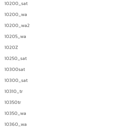
10200_sat
10200_wa
10200_wa2
10205_wa
1020Z
10250_sat
10300sat
10300_sat
10310_tr
10350tr
10350_wa
10360_wa