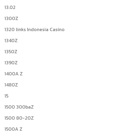
13.02
1300Z
1320 links Indonesia Casino
1340Z
1350Z
1390Z
1400A Z
1480Z
15
1500 300baZ
1500 80-20Z
1500A Z