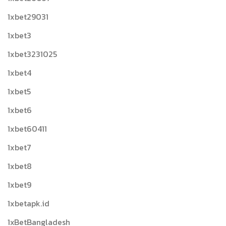
1xbet29031
1xbet3
1xbet3231025
1xbet4
1xbet5
1xbet6
1xbet60411
1xbet7
1xbet8
1xbet9
1xbetapk.id
1xBetBangladesh