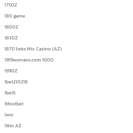
1750Z
180 game
1800Z
1830Z
1870 links Mix Casino (AZ)
1919womans.com 1000
1990Z
1bet210218
1bet5
1Mostbet
1win
1Win AZ