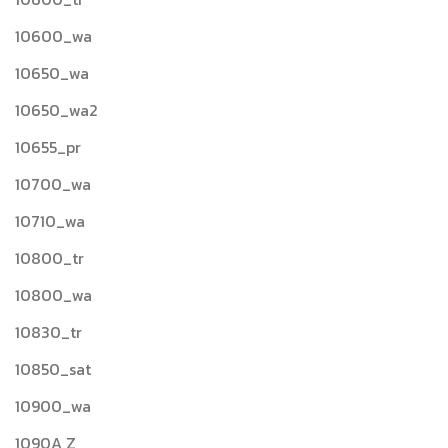
10600_wa
10650_wa
10650_wa2
10655_pr
10700_wa
10710_wa
10800_tr
10800_wa
10830_tr
10850_sat
10900_wa
1090A Z