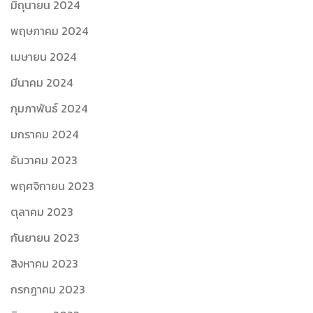
มิถุนายน 2024
พฤษภาคม 2024
เมษายน 2024
มีนาคม 2024
กุมภาพันธ์ 2024
มกราคม 2024
ธันวาคม 2023
พฤศจิกายน 2023
ตุลาคม 2023
กันยายน 2023
สิงหาคม 2023
กรกฎาคม 2023