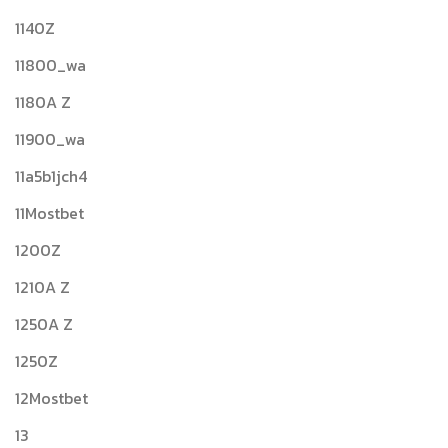
1140Z
11800_wa
1180A Z
11900_wa
11a5b1jch4
11Mostbet
1200Z
1210A Z
1250A Z
1250Z
12Mostbet
13