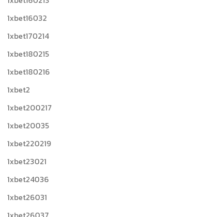
1xbet160213
1xbet16032
1xbet170214
1xbet180215
1xbet180216
1xbet2
1xbet200217
1xbet20035
1xbet220219
1xbet23021
1xbet24036
1xbet26031
1xbet26037