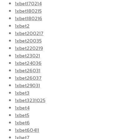
1xbet170214
1xbet180215
1xbet180216
1xbet2
1xbet200217
1xbet20035
1xbet220219
1xbet23021
1xbet24036
1xbet26031
1xbet26037
1xbet29031
1xbet3
1xbet3231025
1xbet4
1xbet5
1xbet6
1xbet60411
1xbet7