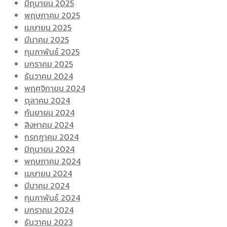
มิถุนายน 2025
พฤษภาคม 2025
เมษายน 2025
มีนาคม 2025
กุมภาพันธ์ 2025
มกราคม 2025
ธันวาคม 2024
พฤศจิกายน 2024
ตุลาคม 2024
กันยายน 2024
สิงหาคม 2024
กรกฎาคม 2024
มิถุนายน 2024
พฤษภาคม 2024
เมษายน 2024
มีนาคม 2024
กุมภาพันธ์ 2024
มกราคม 2024
ธันวาคม 2023