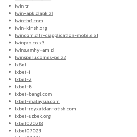
1win tr
1win-apk.ciapk z1
1win-br1.com
1win-kirish.org
1wincom.cifr-ciapplication-mobile x1
1winpro.co x3
1wins.amhy-am z1
1winsperu.comes-pe z2
1xBet
1xbet-1
1xbet-2
1xbet-6
1xbet-bangl.com
1xbet-malaysia.com
1xbet-royxatdan-otish.com
1xbet-uzbek.org
1xbet020218
1xbet07023