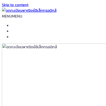
Skip to content
MENU
MENU
หน้าแรก
จดทะเบียนพาณิชย์อิเล็กทรอนิกส์
ติดต่อจดทะเบียนพาณิชย์