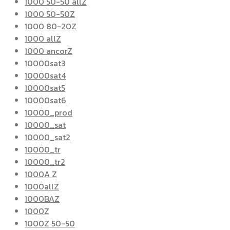
1000 50-50 allZ
1000 50-50Z
1000 80-20Z
1000 allZ
1000 ancorZ
10000sat3
10000sat4
10000sat5
10000sat6
10000_prod
10000_sat
10000_sat2
10000_tr
10000_tr2
1000A Z
1000allZ
1000BAZ
1000Z
1000Z 50-50