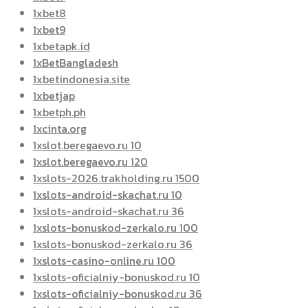
1xbet8
1xbet9
1xbetapk.id
1xBetBangladesh
1xbetindonesia.site
1xbetjap
1xbetph.ph
1xcinta.org
1xslot.beregaevo.ru 10
1xslot.beregaevo.ru 120
1xslots-2026.trakholding.ru 1500
1xslots-android-skachat.ru 10
1xslots-android-skachat.ru 36
1xslots-bonuskod-zerkalo.ru 100
1xslots-bonuskod-zerkalo.ru 36
1xslots-casino-online.ru 100
1xslots-oficialniy-bonuskod.ru 10
1xslots-oficialniy-bonuskod.ru 36