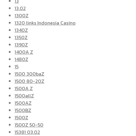
13
13.02
1300Z
1320 links Indonesia Casino
1340Z
1350Z
1390Z
1400A Z
1480Z
15
1500 300baZ
1500 80-20Z
1500A Z
1500allZ
1500AZ
1500BZ
1500Z
1500Z 50-50
15381 03.02