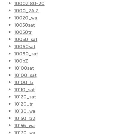
1000Z 80-20
1000_2A Z
10020_wa
10050sat
10050tr
10050_sat
10060sat
10080_sat
100bZ
10100sat
10100_sat
10100_tr
10110_sat
10120_sat
10120_tr
10130_wa
10150_tr2
10156_wa
10170_wa