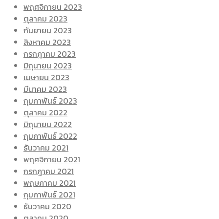
พฤศจิกายน 2023
ตุลาคม 2023
กันยายน 2023
สิงหาคม 2023
กรกฎาคม 2023
มิถุนายน 2023
เมษายน 2023
มีนาคม 2023
กุมภาพันธ์ 2023
ตุลาคม 2022
มิถุนายน 2022
กุมภาพันธ์ 2022
ธันวาคม 2021
พฤศจิกายน 2021
กรกฎาคม 2021
พฤษภาคม 2021
กุมภาพันธ์ 2021
ธันวาคม 2020
ตุลาคม 2020