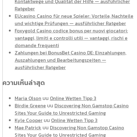
Kontaktwege und Qualität der Hilfe — ausführlicher
Ratgeber
EUcasino Casino für neue Spieler: Vorteile, Nachteile
und wichtige Prüfungen — ausführlicher Ratgeber
Foxygold Casino codice bonus per nuovi giocatori:
vantaggi, limiti e controlli utili — vantaggi, rischi e
domande frequenti
Zahlungen bei BonusBet Casino DE: Einzahlungen,
Auszahlungen und Bearbeitungszeiten —
ausführlicher Ratgeber
ความเห็นล่าสุด
Maria Olson
บน
Online Wetten Tipp 3
Birdie Greene
บน
Discovering Non Gamstop Casino
Sites Your Guide to Unrestricted Gaming
Kyle Cooper
บน
Online Wetten Tipp 3
Mae Patrick
บน
Discovering Non Gamstop Casino
Sites Your Guide to Unrestricted Gaming