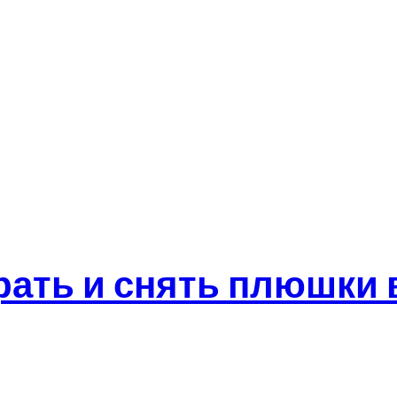
рать и снять плюшки