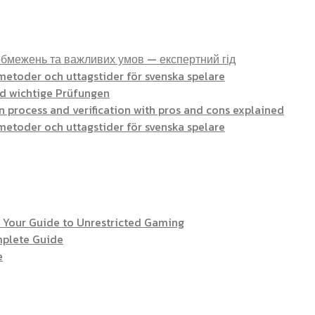
 обмежень та важливих умов — експертний гід
smetoder och uttagstider för svenska spelare
und wichtige Prüfungen
n process and verification with pros and cons explained
smetoder och uttagstider för svenska spelare
 Your Guide to Unrestricted Gaming
mplete Guide
e