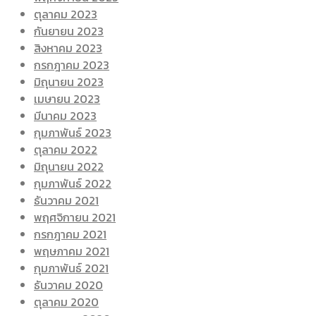
ตุลาคม 2023
กันยายน 2023
สิงหาคม 2023
กรกฎาคม 2023
มิถุนายน 2023
เมษายน 2023
มีนาคม 2023
กุมภาพันธ์ 2023
ตุลาคม 2022
มิถุนายน 2022
กุมภาพันธ์ 2022
ธันวาคม 2021
พฤศจิกายน 2021
กรกฎาคม 2021
พฤษภาคม 2021
กุมภาพันธ์ 2021
ธันวาคม 2020
ตุลาคม 2020