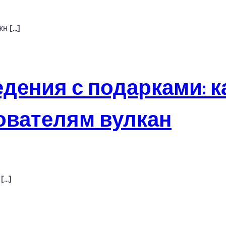
н […]
дения с подарками: к
ователям вулкан
[…]