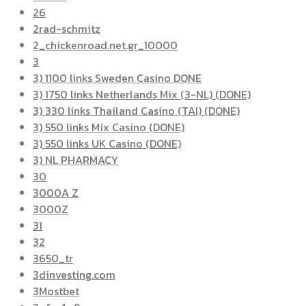
26
2rad-schmitz
2_chickenroad.net.gr_10000
3
3) 1100 links Sweden Casino DONE
3) 1750 links Netherlands Mix (3-NL) (DONE)
3) 330 links Thailand Casino (TAI) (DONE)
3) 550 links Mix Casino (DONE)
3) 550 links UK Casino (DONE)
3) NL PHARMACY
30
3000A Z
3000Z
31
32
3650_tr
3dinvesting.com
3Mostbet