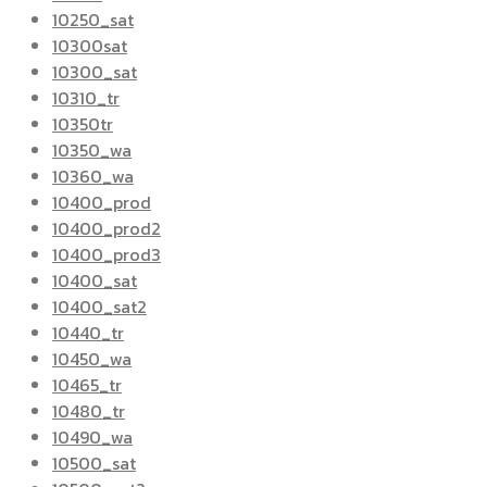
10250_sat
10300sat
10300_sat
10310_tr
10350tr
10350_wa
10360_wa
10400_prod
10400_prod2
10400_prod3
10400_sat
10400_sat2
10440_tr
10450_wa
10465_tr
10480_tr
10490_wa
10500_sat