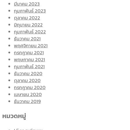
มีนาคม 2023
กุมภาพันธ์ 2023
ตุลาคม 2022
มิถุนายน 2022
กุมภาพันธ์ 2022
ธันวาคม 2021
พฤศจิกายน 2021
กรกฎาคม 2021
พฤษภาคม 2021
กุมภาพันธ์ 2021
ธันวาคม 2020
ตุลาคม 2020
กรกฎาคม 2020
เมษายน 2020
ธันวาคม 2019
หมวดหมู่