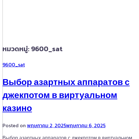
หมวดหมู่:
9600_sat
9600_sat
Выбор азартных аппаратов с
джекпотом в виртуальном
казино
Posted on
พฤษภาคม 2, 2025
พฤษภาคม 6, 2025
Выбор азартных аппаратов с джекпотом в виртуальном