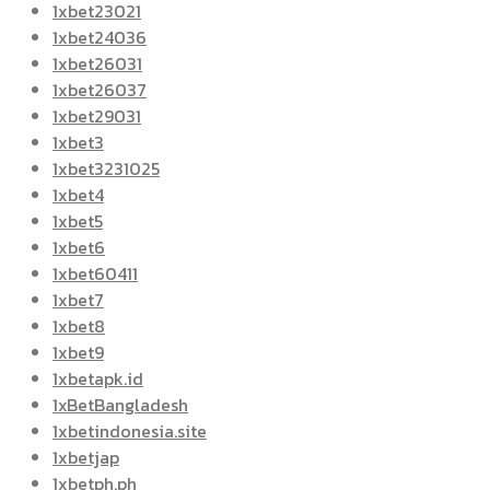
1xbet23021
1xbet24036
1xbet26031
1xbet26037
1xbet29031
1xbet3
1xbet3231025
1xbet4
1xbet5
1xbet6
1xbet60411
1xbet7
1xbet8
1xbet9
1xbetapk.id
1xBetBangladesh
1xbetindonesia.site
1xbetjap
1xbetph.ph