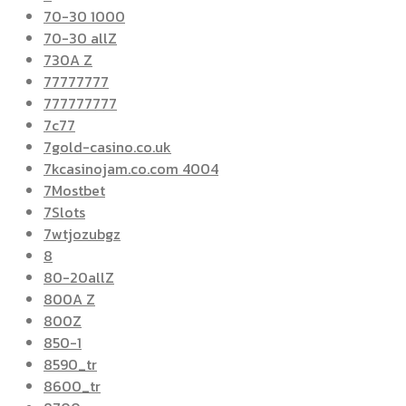
70-30 1000
70-30 allZ
730A Z
77777777
777777777
7c77
7gold-casino.co.uk
7kcasinojam.co.com 4004
7Mostbet
7Slots
7wtjozubgz
8
80-20allZ
800A Z
800Z
850-1
8590_tr
8600_tr