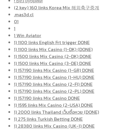
! Без рубрики
(2 key) 160 links Korea Mix 해외축구중계
.mas3d.cl
01
1
1 Win Aviator
1) 1100 links English Frt trigger DONE
1) 1100 links Mix Casino (1-DK) (DONE)
1) 1500 links Mix Casino (2-DK) DONE
1) 1500 links Mix Casino (3-DE) DONE
1) 157190 links Mix Casino (1-GR) DONE
1) 157190 links Mix Casino (1-HU) DONE
1) 157190 links Mix Casino (2-FI) DONE
1) 157190 links Mix Casino (2-PL) DONE
1) 157190 links Mix Casino DONE
1) 1595 links Mix Casino (2-USA) DONE
1) 2000 links Thailand เว็บซื้อหวย (DONE)
1) 275 links Turkish Betting DONE
1) 28380 links Mix Casino (UK-1) DONE