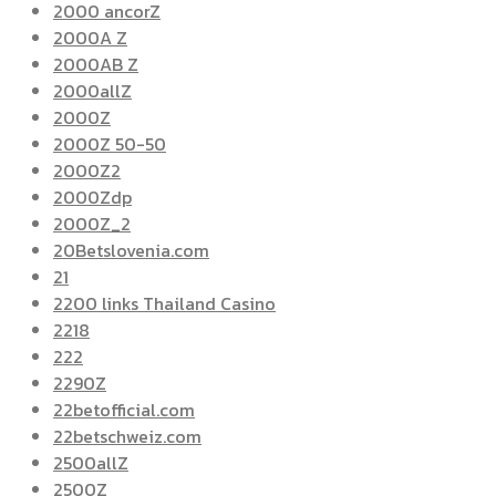
2000 ancorZ
2000A Z
2000AB Z
2000allZ
2000Z
2000Z 50-50
2000Z2
2000Zdp
2000Z_2
20Betslovenia.com
21
2200 links Thailand Casino
2218
222
2290Z
22betofficial.com
22betschweiz.com
2500allZ
2500Z