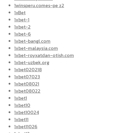
1winsperu.comes-pe z2
1xBet
1xbet-1
1xbet-2
1xbet-6
1xbet-bangl.com
1xbet-malaysia.com
1xbet-royxatdan-otish.com
1xbet-uzbek.org
1xbet020218
1xbet07023
1xbet08021
1xbet08022
1xbet1
1xbet10
1xbet10024
1xbet11
1xbet11026