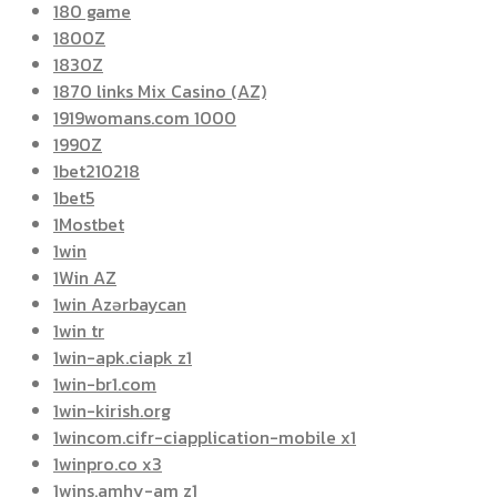
180 game
1800Z
1830Z
1870 links Mix Casino (AZ)
1919womans.com 1000
1990Z
1bet210218
1bet5
1Mostbet
1win
1Win AZ
1win Azərbaycan
1win tr
1win-apk.ciapk z1
1win-br1.com
1win-kirish.org
1wincom.cifr-ciapplication-mobile x1
1winpro.co x3
1wins.amhy-am z1