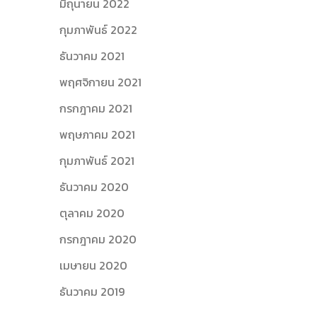
มิถุนายน 2022
กุมภาพันธ์ 2022
ธันวาคม 2021
พฤศจิกายน 2021
กรกฎาคม 2021
พฤษภาคม 2021
กุมภาพันธ์ 2021
ธันวาคม 2020
ตุลาคม 2020
กรกฎาคม 2020
เมษายน 2020
ธันวาคม 2019