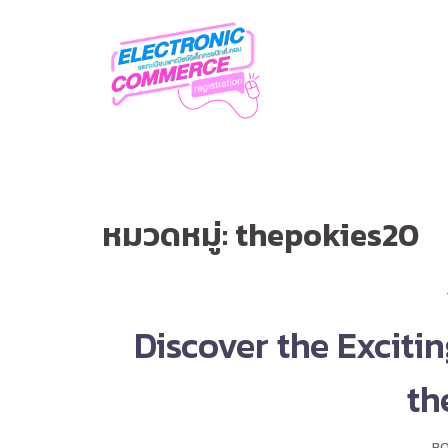
Skip
to
content
หมวดหมู่:
thepokies20
Discover the Exciti
th
P