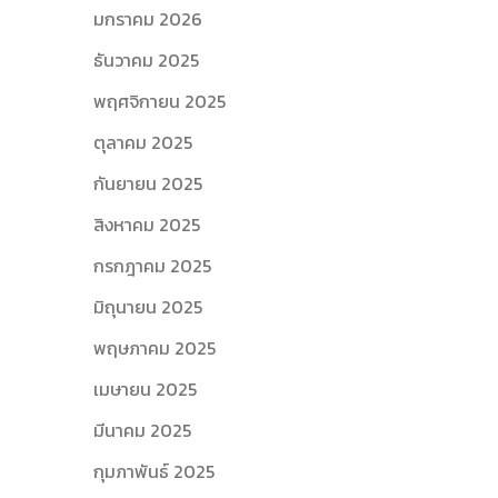
มกราคม 2026
ธันวาคม 2025
พฤศจิกายน 2025
ตุลาคม 2025
กันยายน 2025
สิงหาคม 2025
กรกฎาคม 2025
มิถุนายน 2025
พฤษภาคม 2025
เมษายน 2025
มีนาคม 2025
กุมภาพันธ์ 2025