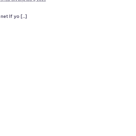
et If yo […]