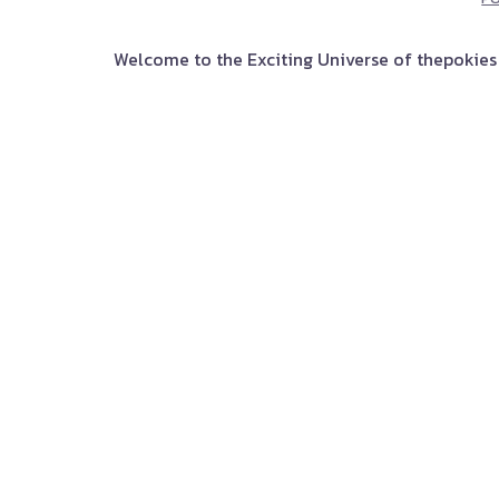
Welcome to the Exciting Universe of thepokies n