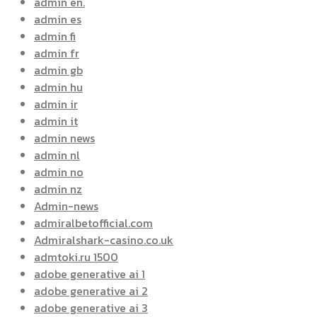
admin en.
admin es
admin fi
admin fr
admin gb
admin hu
admin ir
admin it
admin news
admin nl
admin no
admin nz
Admin-news
admiralbetofficial.com
Admiralshark-casino.co.uk
admtoki.ru 1500
adobe generative ai 1
adobe generative ai 2
adobe generative ai 3