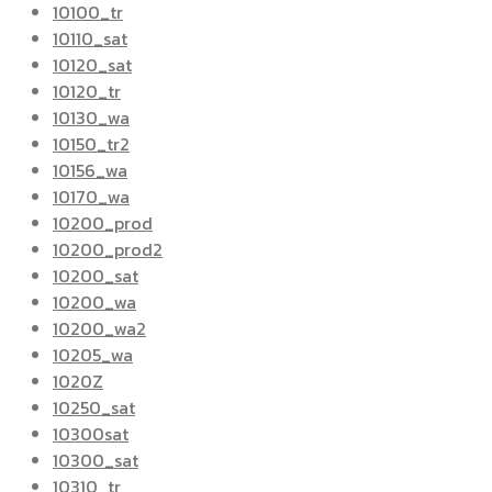
10100_tr
10110_sat
10120_sat
10120_tr
10130_wa
10150_tr2
10156_wa
10170_wa
10200_prod
10200_prod2
10200_sat
10200_wa
10200_wa2
10205_wa
1020Z
10250_sat
10300sat
10300_sat
10310_tr