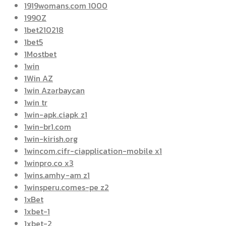
1919womans.com 1000
1990Z
1bet210218
1bet5
1Mostbet
1win
1Win AZ
1win Azərbaycan
1win tr
1win-apk.ciapk z1
1win-br1.com
1win-kirish.org
1wincom.cifr-ciapplication-mobile x1
1winpro.co x3
1wins.amhy-am z1
1winsperu.comes-pe z2
1xBet
1xbet-1
1xbet-2