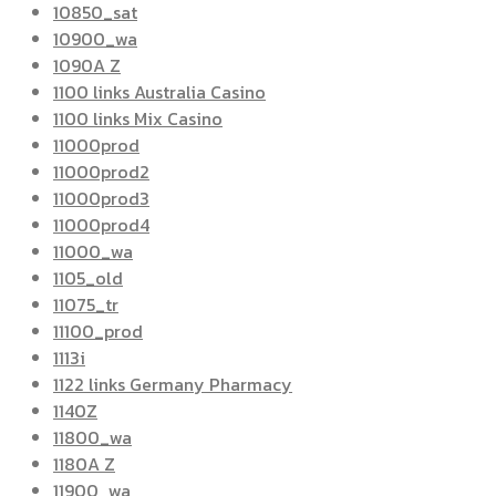
10850_sat
10900_wa
1090A Z
1100 links Australia Casino
1100 links Mix Casino
11000prod
11000prod2
11000prod3
11000prod4
11000_wa
1105_old
11075_tr
11100_prod
1113i
1122 links Germany Pharmacy
1140Z
11800_wa
1180A Z
11900_wa