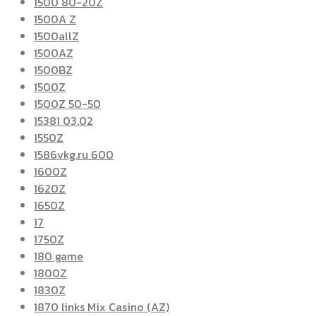
1500 80-20Z
1500A Z
1500allZ
1500AZ
1500BZ
1500Z
1500Z 50-50
15381 03.02
1550Z
1586vkg.ru 600
1600Z
1620Z
1650Z
17
1750Z
180 game
1800Z
1830Z
1870 links Mix Casino (AZ)