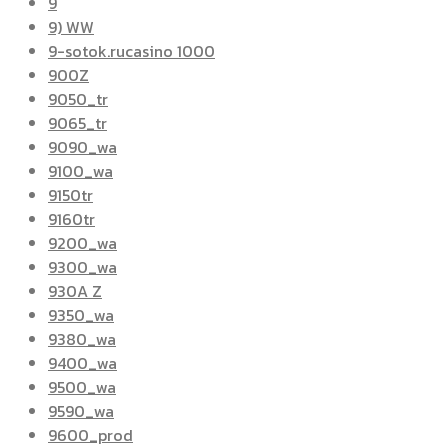
9
9) WW
9-sotok.rucasino 1000
900Z
9050_tr
9065_tr
9090_wa
9100_wa
9150tr
9160tr
9200_wa
9300_wa
930A Z
9350_wa
9380_wa
9400_wa
9500_wa
9590_wa
9600_prod