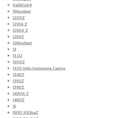
11a5b1jch4
11Mostbet
1200Z
1210A Z
1250A Z
1250Z
12Mostbet
13
13.02
1300Z
1320 links Indonesia Casino
1340Z
1350Z
1390Z
1400A Z
1480Z
15
1500 300baZ