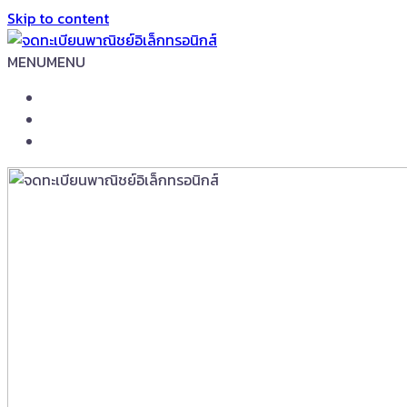
Skip to content
MENU
MENU
หน้าแรก
จดทะเบียนพาณิชย์อิเล็กทรอนิกส์
ติดต่อจดทะเบียนพาณิชย์