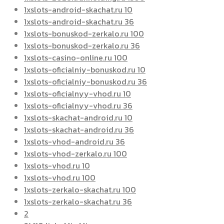
1xslots-android-skachat.ru 10
1xslots-android-skachat.ru 36
1xslots-bonuskod-zerkalo.ru 100
1xslots-bonuskod-zerkalo.ru 36
1xslots-casino-online.ru 100
1xslots-oficialniy-bonuskod.ru 10
1xslots-oficialniy-bonuskod.ru 36
1xslots-oficialnyy-vhod.ru 10
1xslots-oficialnyy-vhod.ru 36
1xslots-skachat-android.ru 10
1xslots-skachat-android.ru 36
1xslots-vhod-android.ru 36
1xslots-vhod-zerkalo.ru 100
1xslots-vhod.ru 10
1xslots-vhod.ru 100
1xslots-zerkalo-skachat.ru 100
1xslots-zerkalo-skachat.ru 36
2