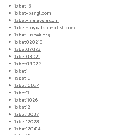
1xbet-6
1xbet-bangl.com
1xbet-malaysia.com
1xbet-royxatdan-otish.com
1xbet-uzbek.org
1xbet020218
1xbet07023
1xbet08021
1xbet08022
1xbet1
1xbet10
1xbet10024
1xbet11
1xbet11026
1xbet12
1xbet12027
1xbet12028
1xbet120414