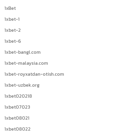
1xBet
1xbet-1
1xbet-2
1xbet-6
1xbet-bangl.com
1xbet-malaysia.com
1xbet-royxatdan-otish.com
1xbet-uzbek.org
1xbet020218
1xbet07023
1xbet08021
1xbet08022