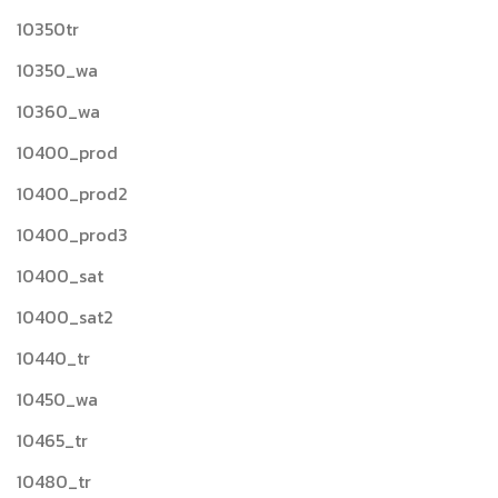
10350tr
10350_wa
10360_wa
10400_prod
10400_prod2
10400_prod3
10400_sat
10400_sat2
10440_tr
10450_wa
10465_tr
10480_tr