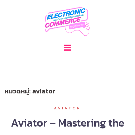
Skip
to
content
หมวดหมู่:
aviator
AVIATOR
Aviator – Mastering the