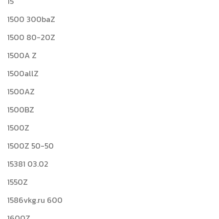
15
1500 300baZ
1500 80-20Z
1500A Z
1500allZ
1500AZ
1500BZ
1500Z
1500Z 50-50
15381 03.02
1550Z
1586vkg.ru 600
1600Z