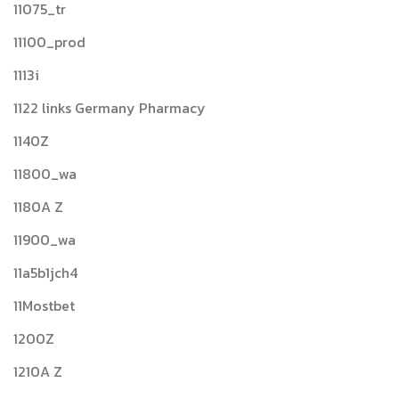
11075_tr
11100_prod
1113i
1122 links Germany Pharmacy
1140Z
11800_wa
1180A Z
11900_wa
11a5b1jch4
11Mostbet
1200Z
1210A Z