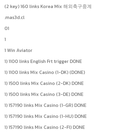
(2 key) 160 links Korea Mix 해외축구중계
.mas3d.cl
01
1
1 Win Aviator
1) 1100 links English Frt trigger DONE
1) 1100 links Mix Casino (1-DK) (DONE)
1) 1500 links Mix Casino (2-DK) DONE
1) 1500 links Mix Casino (3-DE) DONE
1) 157190 links Mix Casino (1-GR) DONE
1) 157190 links Mix Casino (1-HU) DONE
1) 157190 links Mix Casino (2-FI) DONE