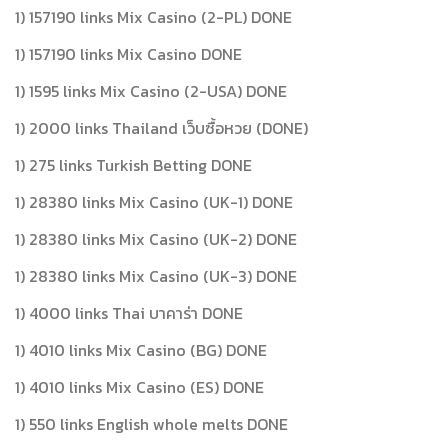
1) 157190 links Mix Casino (2-PL) DONE
1) 157190 links Mix Casino DONE
1) 1595 links Mix Casino (2-USA) DONE
1) 2000 links Thailand เว็บซื้อหวย (DONE)
1) 275 links Turkish Betting DONE
1) 28380 links Mix Casino (UK-1) DONE
1) 28380 links Mix Casino (UK-2) DONE
1) 28380 links Mix Casino (UK-3) DONE
1) 4000 links Thai บาคาร่า DONE
1) 4010 links Mix Casino (BG) DONE
1) 4010 links Mix Casino (ES) DONE
1) 550 links English whole melts DONE