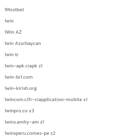
1Mostbet
1win
1Win AZ
1win Azərbaycan
1win tr
1win-apk.ciapk z1
1win-br1.com
1win-kirish.org
1wincom.cifr-ciapplication-mobile x1
1winpro.co x3
1wins.amhy-am z1
1winsperu.comes-pe z2