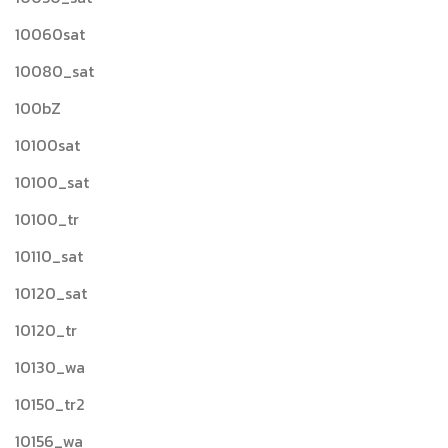
10060sat
10080_sat
100bZ
10100sat
10100_sat
10100_tr
10110_sat
10120_sat
10120_tr
10130_wa
10150_tr2
10156_wa