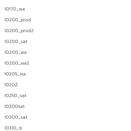
10170_wa
10200_prod
10200_prod2
10200_sat
10200_wa
10200_wa2
10205_wa
1020Z
10250_sat
10300sat
10300_sat
10310_tr