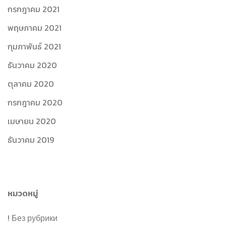
กรกฎาคม 2021
พฤษภาคม 2021
กุมภาพันธ์ 2021
ธันวาคม 2020
ตุลาคม 2020
กรกฎาคม 2020
เมษายน 2020
ธันวาคม 2019
หมวดหมู่
! Без рубрики