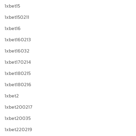
1xbet15
1xbet150211
1xbet16
1xbet160213
1xbet16032
1xbet170214
1xbet180215
1xbet180216
1xbet2
1xbet200217
1xbet20035
1xbet220219