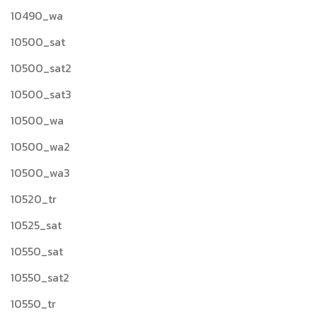
10490_wa
10500_sat
10500_sat2
10500_sat3
10500_wa
10500_wa2
10500_wa3
10520_tr
10525_sat
10550_sat
10550_sat2
10550_tr