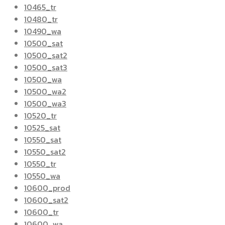
10465_tr
10480_tr
10490_wa
10500_sat
10500_sat2
10500_sat3
10500_wa
10500_wa2
10500_wa3
10520_tr
10525_sat
10550_sat
10550_sat2
10550_tr
10550_wa
10600_prod
10600_sat2
10600_tr
10600_wa