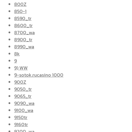
800Z
850-1
8590_tr
8600_tr
8700_wa
8900_tr
8990_wa
8k
9
9) WW
9-sotok.rucasino 1000
900Z
9050_tr
9065_tr
9090_wa
9100_wa
9150tr
9160tr
9200_wa