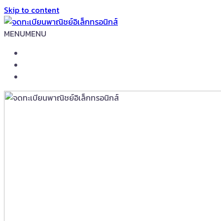
Skip to content
MENU
MENU
หน้าแรก
จดทะเบียนพาณิชย์อิเล็กทรอนิกส์
ติดต่อจดทะเบียนพาณิชย์