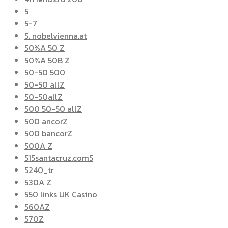
5
5-7
5. nobelvienna.at
50%A 50 Z
50%A 50B Z
50-50 500
50-50 allZ
50-50allZ
500 50-50 allZ
500 ancorZ
500 bancorZ
500A Z
515santacruz.com5
5240_tr
530A Z
550 links UK Casino
560AZ
570Z