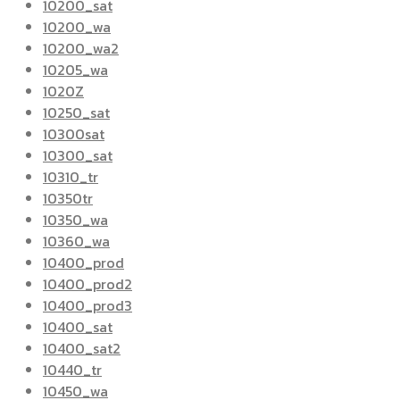
10200_sat
10200_wa
10200_wa2
10205_wa
1020Z
10250_sat
10300sat
10300_sat
10310_tr
10350tr
10350_wa
10360_wa
10400_prod
10400_prod2
10400_prod3
10400_sat
10400_sat2
10440_tr
10450_wa