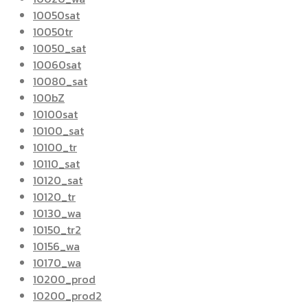
10050sat
10050tr
10050_sat
10060sat
10080_sat
100bZ
10100sat
10100_sat
10100_tr
10110_sat
10120_sat
10120_tr
10130_wa
10150_tr2
10156_wa
10170_wa
10200_prod
10200_prod2