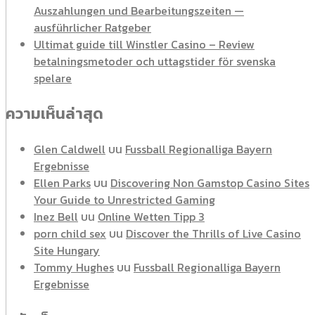
Auszahlungen und Bearbeitungszeiten —
ausführlicher Ratgeber
Ultimat guide till Winstler Casino – Review
betalningsmetoder och uttagstider för svenska
spelare
ความเห็นล่าสุด
Glen Caldwell
บน
Fussball Regionalliga Bayern
Ergebnisse
Ellen Parks
บน
Discovering Non Gamstop Casino Sites
Your Guide to Unrestricted Gaming
Inez Bell
บน
Online Wetten Tipp 3
porn child sex
บน
Discover the Thrills of Live Casino
Site Hungary
Tommy Hughes
บน
Fussball Regionalliga Bayern
Ergebnisse