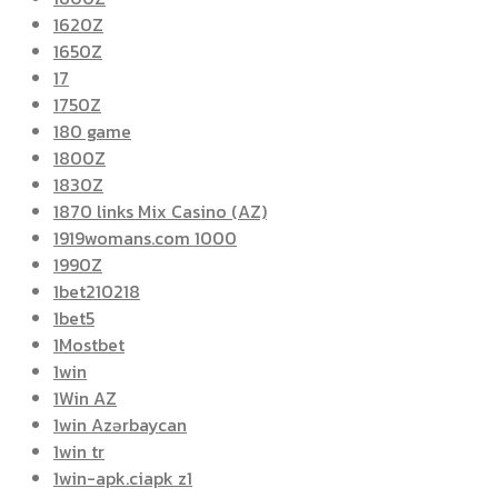
1620Z
1650Z
17
1750Z
180 game
1800Z
1830Z
1870 links Mix Casino (AZ)
1919womans.com 1000
1990Z
1bet210218
1bet5
1Mostbet
1win
1Win AZ
1win Azərbaycan
1win tr
1win-apk.ciapk z1