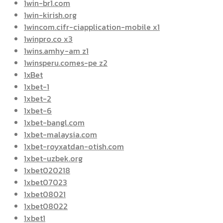
1win-br1.com
1win-kirish.org
1wincom.cifr-ciapplication-mobile x1
1winpro.co x3
1wins.amhy-am z1
1winsperu.comes-pe z2
1xBet
1xbet-1
1xbet-2
1xbet-6
1xbet-bangl.com
1xbet-malaysia.com
1xbet-royxatdan-otish.com
1xbet-uzbek.org
1xbet020218
1xbet07023
1xbet08021
1xbet08022
1xbet1