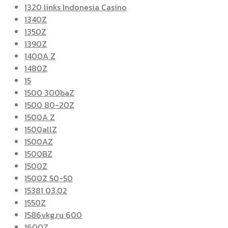
1320 links Indonesia Casino
1340Z
1350Z
1390Z
1400A Z
1480Z
15
1500 300baZ
1500 80-20Z
1500A Z
1500allZ
1500AZ
1500BZ
1500Z
1500Z 50-50
15381 03.02
1550Z
1586vkg.ru 600
1600Z