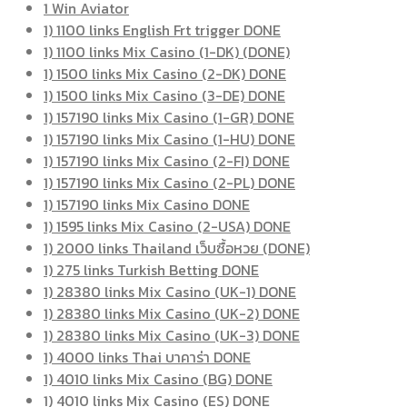
1 Win Aviator
1) 1100 links English Frt trigger DONE
1) 1100 links Mix Casino (1-DK) (DONE)
1) 1500 links Mix Casino (2-DK) DONE
1) 1500 links Mix Casino (3-DE) DONE
1) 157190 links Mix Casino (1-GR) DONE
1) 157190 links Mix Casino (1-HU) DONE
1) 157190 links Mix Casino (2-FI) DONE
1) 157190 links Mix Casino (2-PL) DONE
1) 157190 links Mix Casino DONE
1) 1595 links Mix Casino (2-USA) DONE
1) 2000 links Thailand เว็บซื้อหวย (DONE)
1) 275 links Turkish Betting DONE
1) 28380 links Mix Casino (UK-1) DONE
1) 28380 links Mix Casino (UK-2) DONE
1) 28380 links Mix Casino (UK-3) DONE
1) 4000 links Thai บาคาร่า DONE
1) 4010 links Mix Casino (BG) DONE
1) 4010 links Mix Casino (ES) DONE