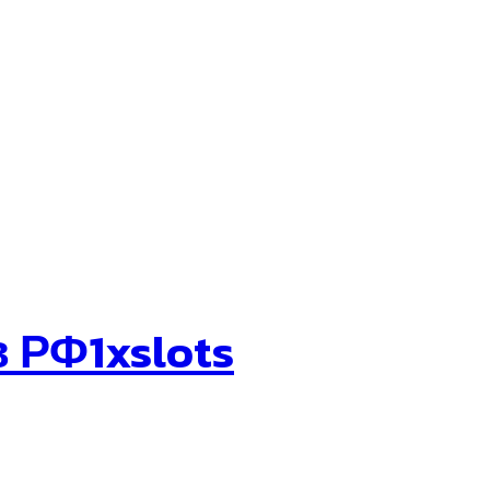
 РФ1xslots