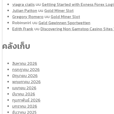
viagra cialis
บน
Getting Started with Exness Forex Lo
Julian Patton
บน
Gold Miner Slot
Gregory Romero
บน
Gold Miner Slot
Robinsnirl
บน
Geld Gewinnen Sportwetten
Edith Frank
บน
Discovering Non Gamstop Casino Sites 
คลังเก็บ
สิงหาคม 2026
กรกฎาคม 2026
มิถุนายน 2026
พฤษภาคม 2026
เมษายน 2026
มีนาคม 2026
กุมภาพันธ์ 2026
มกราคม 2026
ธันวาคม 2025