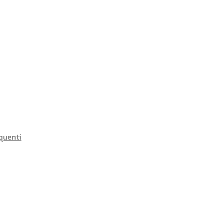
equenti