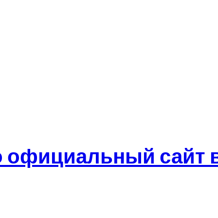
но официальный сайт в