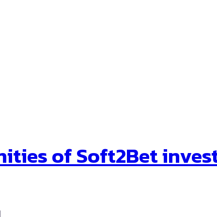
ities of Soft2Bet inves
]