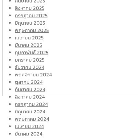
กันยายน 2025
สิงหาคม 2025
กรกฎาคม 2025
มิถุนายน 2025
พฤษภาคม 2025
เมษายน 2025
มีนาคม 2025
กุมภาพันธ์ 2025
มกราคม 2025
ธันวาคม 2024
พฤศจิกายน 2024
ตุลาคม 2024
กันยายน 2024
สิงหาคม 2024
กรกฎาคม 2024
มิถุนายน 2024
พฤษภาคม 2024
เมษายน 2024
มีนาคม 2024