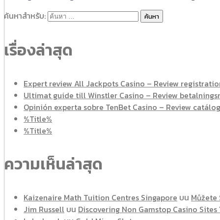
ค้นหาสำหรับ:
เรื่องล่าสุด
Expert review All Jackpots Casino – Review registratio
Ultimat guide till Winstler Casino – Review betalning
Opinión experta sobre TenBet Casino – Review catálog
%Title%
%Title%
ความเห็นล่าสุด
Kaizenaire Math Tuition Centres Singapore
บน
Můžete 
Jim Russell
บน
Discovering Non Gamstop Casino Sites 