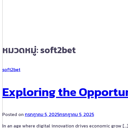
หมวดหมู่:
soft2bet
soft2bet
Exploring the Opportun
Posted on
กรกฎาคม 5, 2025
กรกฎาคม 5, 2025
In an age where digital innovation drives economic grow […