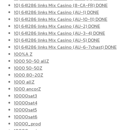
10) 641286 links Mix Casino (8-CA-FR) DONE
10) 641286 links Mix Casino (AU-1) DONE
10) 641286 links Mix Casino (AU-10-11) DONE
10) 641286 links Mix Casino (AU-2) DONE
10) 641286 links Mix Casino (AU-3-4) DONE
10) 641286 links Mix Casino (AU-5) DONE
10) 641286 links Mix Casino (AU-6-7chast) DONE
100%A Z
1000 50-50 allZ
1000 50-50Z
1000 80-20Z
1000 allZ
1000 ancorZ
10000sat3
10000sat4
10000sat5
10000sat6
10000_prod