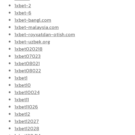
1xbet-2
1xbet-6
1xbet-bangl.com
1xbet-malaysia.com
1xbet-royxatdan-otish.com
1xbet-uzbek.org
1xbet020218
1xbet07023
1xbet08021
1xbet08022
1xbet1
1xbet10
1xbet10024
1xbet11
1xbet11026
1xbet12
1xbet12027
1xbet12028