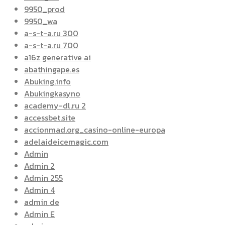
9950_prod
9950_wa
a-s-t-a.ru 300
a-s-t-a.ru 700
a16z generative ai
abathingape.es
Abuking.info
Abukingkasyno
academy-dl.ru 2
accessbet.site
accionmad.org_casino-online-europa
adelaideicemagic.com
Admin
Admin 2
Admin 255
Admin 4
admin de
Admin E