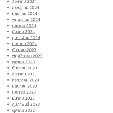
สิงหาคม 2024
กรกฎาคม 2024
มิถุนายน 2024
พฤษภาคม 2024
เมษายน 2024
มีนาคม 2024
กุมภาพันธ์ 2024
มกราคม 2024
ธันวาคม 2023
พฤศจิกายน 2023
ตุลาคม 2023
กันยายน 2023
สิงหาคม 2023
กรกฎาคม 2023
มิถุนายน 2023
เมษายน 2023
มีนาคม 2023
กุมภาพันธ์ 2023
ตุลาคม 2022