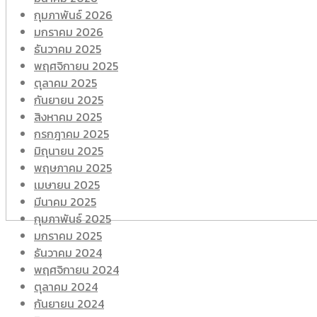
กุมภาพันธ์ 2026
มกราคม 2026
ธันวาคม 2025
พฤศจิกายน 2025
ตุลาคม 2025
กันยายน 2025
สิงหาคม 2025
กรกฎาคม 2025
มิถุนายน 2025
พฤษภาคม 2025
เมษายน 2025
มีนาคม 2025
กุมภาพันธ์ 2025
มกราคม 2025
ธันวาคม 2024
พฤศจิกายน 2024
ตุลาคม 2024
กันยายน 2024