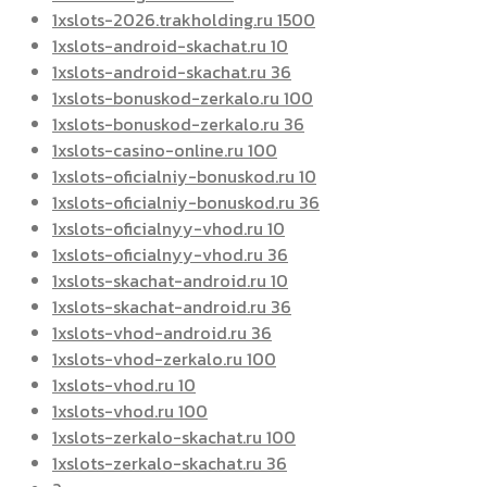
1xslots-2026.trakholding.ru 1500
1xslots-android-skachat.ru 10
1xslots-android-skachat.ru 36
1xslots-bonuskod-zerkalo.ru 100
1xslots-bonuskod-zerkalo.ru 36
1xslots-casino-online.ru 100
1xslots-oficialniy-bonuskod.ru 10
1xslots-oficialniy-bonuskod.ru 36
1xslots-oficialnyy-vhod.ru 10
1xslots-oficialnyy-vhod.ru 36
1xslots-skachat-android.ru 10
1xslots-skachat-android.ru 36
1xslots-vhod-android.ru 36
1xslots-vhod-zerkalo.ru 100
1xslots-vhod.ru 10
1xslots-vhod.ru 100
1xslots-zerkalo-skachat.ru 100
1xslots-zerkalo-skachat.ru 36