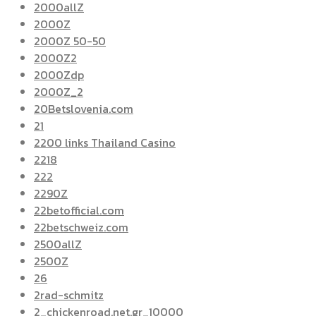
2000allZ
2000Z
2000Z 50-50
2000Z2
2000Zdp
2000Z_2
20Betslovenia.com
21
2200 links Thailand Casino
2218
222
2290Z
22betofficial.com
22betschweiz.com
2500allZ
2500Z
26
2rad-schmitz
2_chickenroad.net.gr_10000