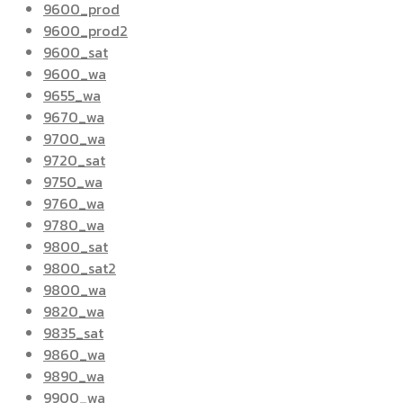
9600_prod
9600_prod2
9600_sat
9600_wa
9655_wa
9670_wa
9700_wa
9720_sat
9750_wa
9760_wa
9780_wa
9800_sat
9800_sat2
9800_wa
9820_wa
9835_sat
9860_wa
9890_wa
9900_wa