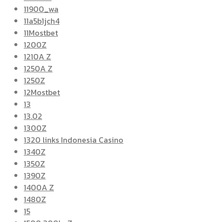
11900_wa
11a5b1jch4
11Mostbet
1200Z
1210A Z
1250A Z
1250Z
12Mostbet
13
13.02
1300Z
1320 links Indonesia Casino
1340Z
1350Z
1390Z
1400A Z
1480Z
15