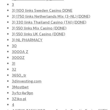
3
3) 1100 links Sweden Casino DONE
3) 1750 links Netherlands Mix (3-NL) (DONE)
3) 330 links Thailand Casino (TAI) (DONE)
3) 550 links Mix Casino (DONE)
3) 550 links UK Casino (DONE)
3) NL PHARMACY
30
3000A Z
3000Z
31
32
3650_tr
3dinvesting.com
3Mostbet
3yfcr4w9pn
3Ziko.pl
4