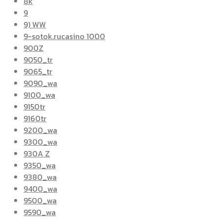
8k
9
9) WW
9-sotok.rucasino 1000
900Z
9050_tr
9065_tr
9090_wa
9100_wa
9150tr
9160tr
9200_wa
9300_wa
930A Z
9350_wa
9380_wa
9400_wa
9500_wa
9590_wa