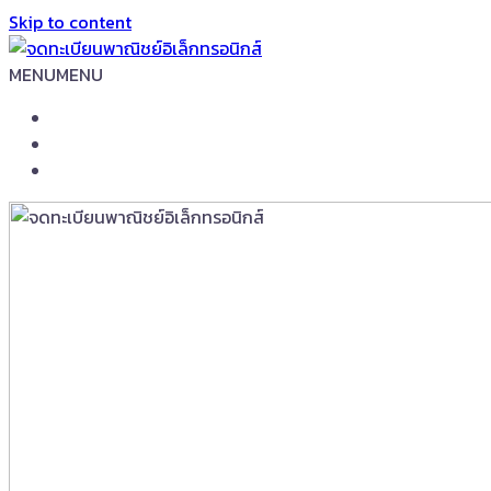
Skip to content
MENU
MENU
หน้าแรก
จดทะเบียนพาณิชย์อิเล็กทรอนิกส์
ติดต่อจดทะเบียนพาณิชย์