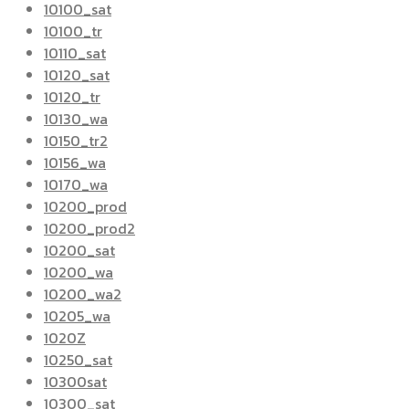
10100_sat
10100_tr
10110_sat
10120_sat
10120_tr
10130_wa
10150_tr2
10156_wa
10170_wa
10200_prod
10200_prod2
10200_sat
10200_wa
10200_wa2
10205_wa
1020Z
10250_sat
10300sat
10300_sat