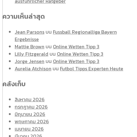
ausführlicher Ratgeber
ความเห็นล่าสุด
Jean Parsons
บน
Fussball Regionalliga Bayern
Ergebnisse
Mattie Brown
บน
Online Wetten Tipp 3
Lilly Fitzgerald
บน
Online Wetten Tipp 3
Jorge Jensen
บน
Online Wetten Tipp 3
Aurelia Atchison
บน
Futbol Tipps Experten Heute
คลังเก็บ
สิงหาคม 2026
กรกฎาคม 2026
มิถุนายน 2026
พฤษภาคม 2026
เมษายน 2026
มีนาคม 2026