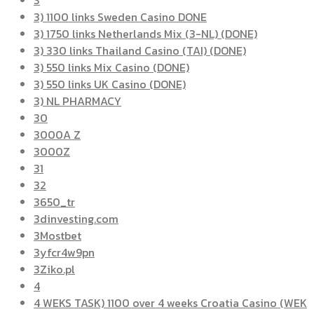
3
3) 1100 links Sweden Casino DONE
3) 1750 links Netherlands Mix (3-NL) (DONE)
3) 330 links Thailand Casino (TAI) (DONE)
3) 550 links Mix Casino (DONE)
3) 550 links UK Casino (DONE)
3) NL PHARMACY
30
3000A Z
3000Z
31
32
3650_tr
3dinvesting.com
3Mostbet
3yfcr4w9pn
3Ziko.pl
4
4 WEKS TASK) 1100 over 4 weeks Croatia Casino (WEK