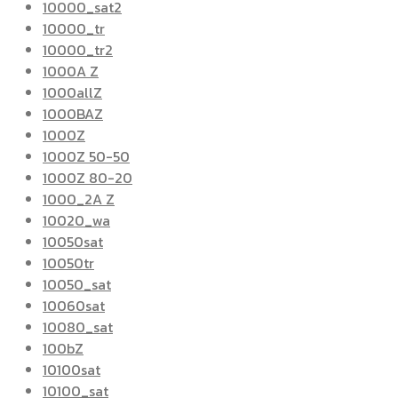
10000_sat2
10000_tr
10000_tr2
1000A Z
1000allZ
1000BAZ
1000Z
1000Z 50-50
1000Z 80-20
1000_2A Z
10020_wa
10050sat
10050tr
10050_sat
10060sat
10080_sat
100bZ
10100sat
10100_sat