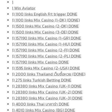
1
1 Win Aviator
1) 1100 links English Frt trigger DONE
1) 1100 links Mix Casino (1-DK) (DONE)
1) 1500 links Mix Casino (2-DK) DONE
1) 1500 links Mix Casino (3-DE) DONE
1) 157190 links Mix Casino (1-GR) DONE
1) 157190 links Mix Casino (1-HU) DONE
1) 157190 links Mix Casino (2-FI) DONE
1) 157190 links Mix Casino (2-PL) DONE
1) 157190 links Mix Casino DONE
1) 1595 links Mix Casino (2-USA) DONE
1) 2000 links Thailand เว็บซื้อหวย (DONE)
1) 275 links Turkish Betting DONE
1) 28380 links Mix Casino (UK-1) DONE
1) 28380 links Mix Casino (UK-2) DONE
1) 28380 links Mix Casino (UK-3) DONE
1) 4000 links Thai บาคาร่า DONE
1) 4010 links Mix Casino (BG) DONE