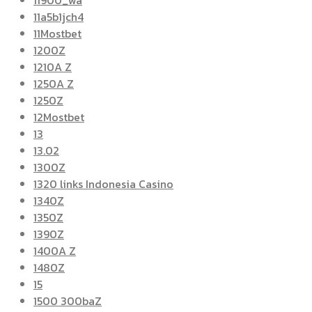
11900_wa
11a5b1jch4
11Mostbet
1200Z
1210A Z
1250A Z
1250Z
12Mostbet
13
13.02
1300Z
1320 links Indonesia Casino
1340Z
1350Z
1390Z
1400A Z
1480Z
15
1500 300baZ