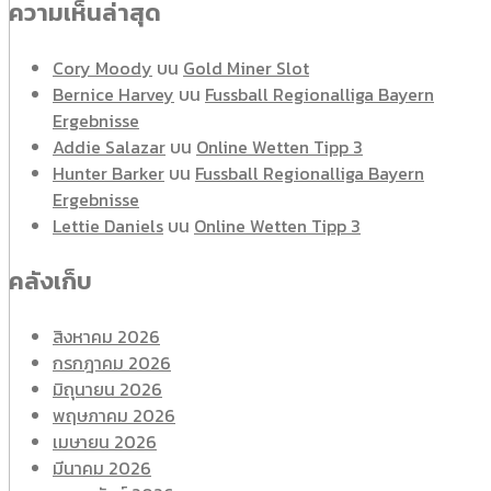
ความเห็นล่าสุด
Cory Moody
บน
Gold Miner Slot
Bernice Harvey
บน
Fussball Regionalliga Bayern
Ergebnisse
Addie Salazar
บน
Online Wetten Tipp 3
Hunter Barker
บน
Fussball Regionalliga Bayern
Ergebnisse
Lettie Daniels
บน
Online Wetten Tipp 3
คลังเก็บ
สิงหาคม 2026
กรกฎาคม 2026
มิถุนายน 2026
พฤษภาคม 2026
เมษายน 2026
มีนาคม 2026