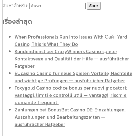
ค้นหาสำหรับ:
เรื่องล่าสุด
When Professionals Run Into Issues With Сайт Yard
Casino, This is What They Do
Kundendienst bei CrazyWinners Casino spiele:
Kontaktwege und Qualität der Hilfe — ausführlicher
Ratgeber
EUcasino Casino für neue Spieler: Vorteile, Nachteile
und wichtige Prüfungen — ausführlicher Ratgeber
Foxygold Casino codice bonus per nuovi giocatori:
vantaggi, limiti e controlli utili — vantaggi, rischi e
domande frequenti
Zahlungen bei BonusBet Casino DE: Einzahlungen,
Auszahlungen und Bearbeitungszeiten —
ausführlicher Ratgeber