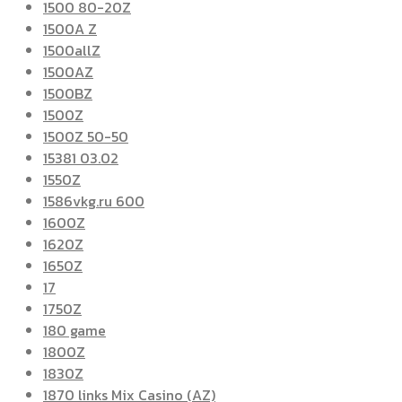
1500 80-20Z
1500A Z
1500allZ
1500AZ
1500BZ
1500Z
1500Z 50-50
15381 03.02
1550Z
1586vkg.ru 600
1600Z
1620Z
1650Z
17
1750Z
180 game
1800Z
1830Z
1870 links Mix Casino (AZ)