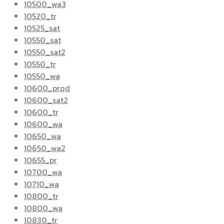
10500_wa3
10520_tr
10525_sat
10550_sat
10550_sat2
10550_tr
10550_wa
10600_prod
10600_sat2
10600_tr
10600_wa
10650_wa
10650_wa2
10655_pr
10700_wa
10710_wa
10800_tr
10800_wa
10830_tr