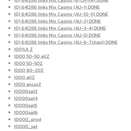
10) 641286 links Mix Casino (8-CA-FR) DONE
10) 641286 links Mix Casino (AU-1) DONE
10) 641286 links Mix Casino (AU-10-11) DONE
10) 641286 links Mix Casino (AU-2) DONE
10) 641286 links Mix Casino (AU-3-4) DONE
10) 641286 links Mix Casino (AU-5) DONE
10) 641286 links Mix Casino (AU-6-7chast) DONE
100%A Z
1000 50-50 allZ
1000 50-50Z
1000 80-20Z
1000 allZ
1000 ancorZ
10000sat3
10000sat4
10000sat5
10000sat6
10000_prod
10000_sat