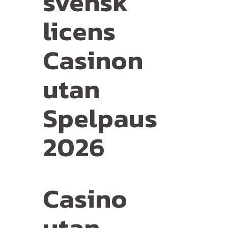
svensk
licens
Casinon
utan
Spelpaus
2026
Casino
utan