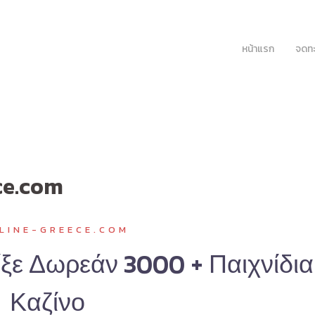
หน้าแรก
จดทะ
ce.com
NLINE-GREECE.COM
ίξε Δωρεάν 3000 + Παιχνίδια
Καζίνο