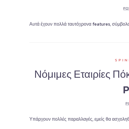
PO
Αυτά έχουν πολλά ταυτόχρονα features, σύμβολ
SPI
Νόμιμες Εταιρίες Πό
P
P
Υπάρχουν πολλές παραλλαγές, εμείς θα ασχοληθ