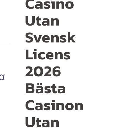
Casino
Utan
Svensk
Licens
2026
α
Bästa
Casinon
Utan