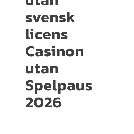
svensk
licens
Casinon
utan
Spelpaus
2026