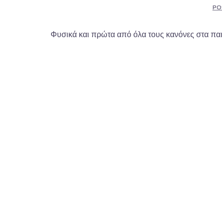
PO
Φυσικά και πρώτα από όλα τους κανόνες στα παι