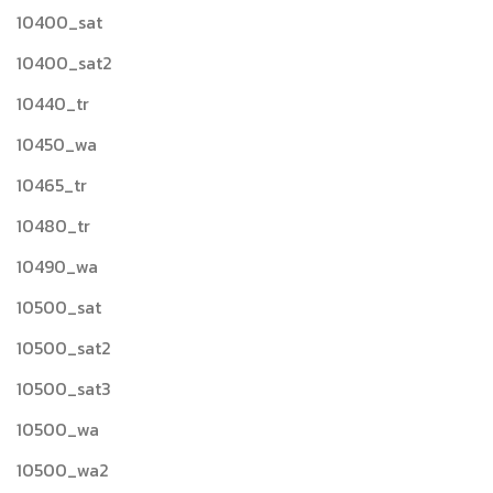
10400_sat
10400_sat2
10440_tr
10450_wa
10465_tr
10480_tr
10490_wa
10500_sat
10500_sat2
10500_sat3
10500_wa
10500_wa2