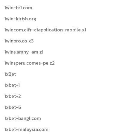
1win-br1.com
1win-kirish.org
1wincom.cifr-ciapplication-mobile x1
1winpro.co x3
1wins.amhy-am z1
1winsperu.comes-pe z2
1xBet
1xbet-1
1xbet-2
1xbet-6
1xbet-bangl.com
1xbet-malaysia.com