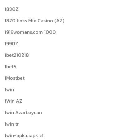
1830Z
1870 links Mix Casino (AZ)
1919womans.com 1000
1990Z
1bet210218
1bet5
1Mostbet
1win
1Win AZ
1win Azərbaycan
1win tr
1win-apk.ciapk z1