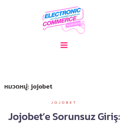
Skip
to
content
หมวดหมู่:
jojobet
JOJOBET
Jojobet’e Sorunsuz Giriş: