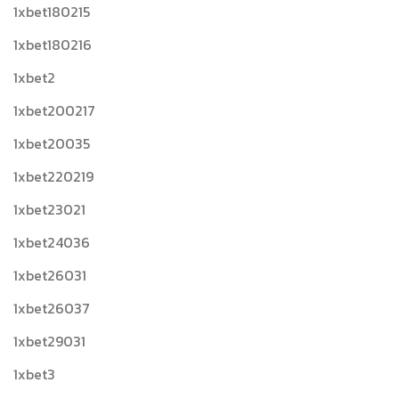
1xbet180215
1xbet180216
1xbet2
1xbet200217
1xbet20035
1xbet220219
1xbet23021
1xbet24036
1xbet26031
1xbet26037
1xbet29031
1xbet3