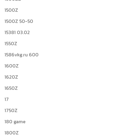
1500Z
1500Z 50-50
15381 03.02
1550Z
1586vkg.ru 600
1600Z
1620Z
1650Z
17
1750Z
180 game
1800Z