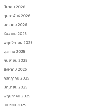
มีนาคม 2026
กุมภาพันธ์ 2026
มกราคม 2026
ธันวาคม 2025
พฤศจิกายน 2025
ตุลาคม 2025
กันยายน 2025
สิงหาคม 2025
กรกฎาคม 2025
มิถุนายน 2025
พฤษภาคม 2025
เมษายน 2025