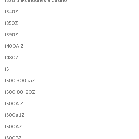
1320 links Indonesia Casino
1340Z
1350Z
1390Z
1400A Z
1480Z
15
1500 300baZ
1500 80-20Z
1500A Z
1500allZ
1500AZ
1500BZ