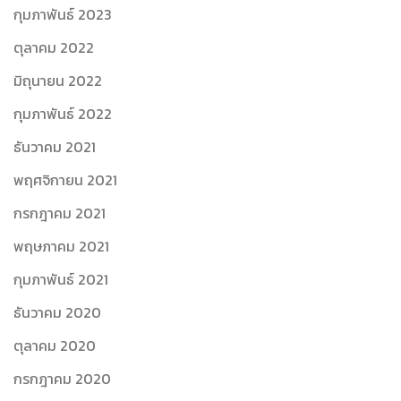
กุมภาพันธ์ 2023
ตุลาคม 2022
มิถุนายน 2022
กุมภาพันธ์ 2022
ธันวาคม 2021
พฤศจิกายน 2021
กรกฎาคม 2021
พฤษภาคม 2021
กุมภาพันธ์ 2021
ธันวาคม 2020
ตุลาคม 2020
กรกฎาคม 2020