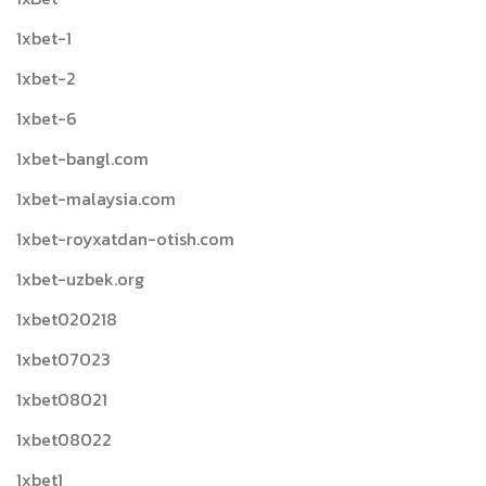
1xbet-1
1xbet-2
1xbet-6
1xbet-bangl.com
1xbet-malaysia.com
1xbet-royxatdan-otish.com
1xbet-uzbek.org
1xbet020218
1xbet07023
1xbet08021
1xbet08022
1xbet1