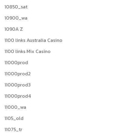
10850_sat
10900_wa
1090A Z
1100 links Australia Casino
1100 links Mix Casino
11000prod
11000prod2
11000prod3
11000prod4
11000_wa
1105_old
11075_tr