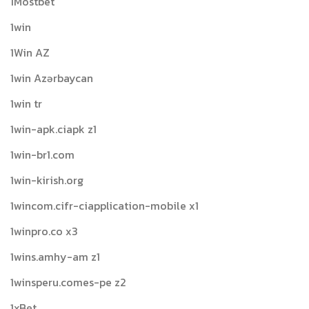
1Mostbet
1win
1Win AZ
1win Azərbaycan
1win tr
1win-apk.ciapk z1
1win-br1.com
1win-kirish.org
1wincom.cifr-ciapplication-mobile x1
1winpro.co x3
1wins.amhy-am z1
1winsperu.comes-pe z2
1xBet