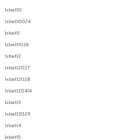
1xbet10
1xbet10024
1xbet11
1xbet11026
1xbet12
1xbet12027
1xbet12028
1xbet120414
1xbet13
1xbet13029
1xbet14
1xbet15