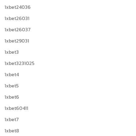
1xbet24036
1xbet26031
1xbet26037
1xbet29031
1xbet3
1xbet3231025
1xbet4
1xbet5
1xbet6
1xbet60411
1xbet7
1xbet8