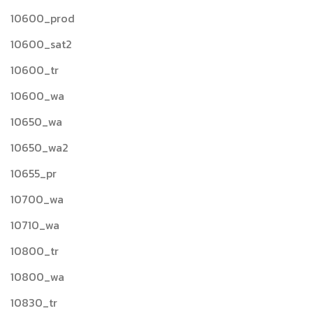
10600_prod
10600_sat2
10600_tr
10600_wa
10650_wa
10650_wa2
10655_pr
10700_wa
10710_wa
10800_tr
10800_wa
10830_tr