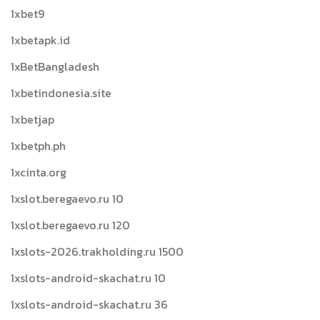
1xbet9
1xbetapk.id
1xBetBangladesh
1xbetindonesia.site
1xbetjap
1xbetph.ph
1xcinta.org
1xslot.beregaevo.ru 10
1xslot.beregaevo.ru 120
1xslots-2026.trakholding.ru 1500
1xslots-android-skachat.ru 10
1xslots-android-skachat.ru 36