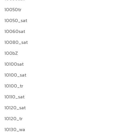
10050tr
10050_sat
10060sat
10080_sat
100bZ
10100sat
10100_sat
10100_tr
10110_sat
10120_sat
10120_tr
10130_wa