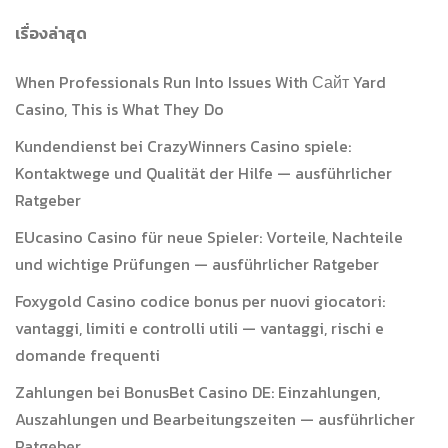
เรื่องล่าสุด
When Professionals Run Into Issues With Сайт Yard
Casino, This is What They Do
Kundendienst bei CrazyWinners Casino spiele:
Kontaktwege und Qualität der Hilfe — ausführlicher
Ratgeber
EUcasino Casino für neue Spieler: Vorteile, Nachteile
und wichtige Prüfungen — ausführlicher Ratgeber
Foxygold Casino codice bonus per nuovi giocatori:
vantaggi, limiti e controlli utili — vantaggi, rischi e
domande frequenti
Zahlungen bei BonusBet Casino DE: Einzahlungen,
Auszahlungen und Bearbeitungszeiten — ausführlicher
Ratgeber