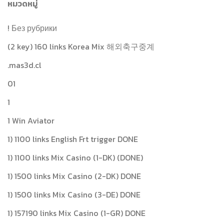
หมวดหมู่
! Без рубрики
(2 key) 160 links Korea Mix 해외축구중계
.mas3d.cl
01
1
1 Win Aviator
1) 1100 links English Frt trigger DONE
1) 1100 links Mix Casino (1-DK) (DONE)
1) 1500 links Mix Casino (2-DK) DONE
1) 1500 links Mix Casino (3-DE) DONE
1) 157190 links Mix Casino (1-GR) DONE