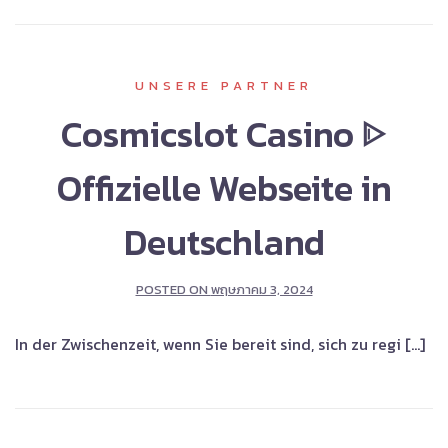
UNSERE PARTNER
Cosmicslot Casino ᐈ
Offizielle Webseite in
Deutschland
POSTED ON
พฤษภาคม 3, 2024
In der Zwischenzeit, wenn Sie bereit sind, sich zu regi […]