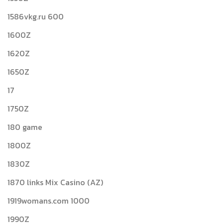
1586vkg.ru 600
1600Z
1620Z
1650Z
17
1750Z
180 game
1800Z
1830Z
1870 links Mix Casino (AZ)
1919womans.com 1000
1990Z