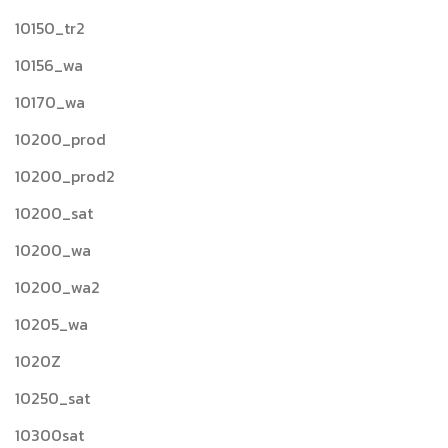
10150_tr2
10156_wa
10170_wa
10200_prod
10200_prod2
10200_sat
10200_wa
10200_wa2
10205_wa
1020Z
10250_sat
10300sat