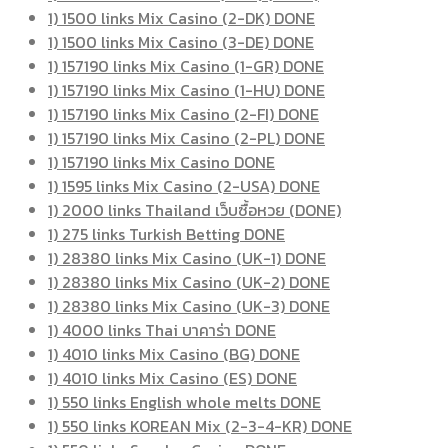
1) 1500 links Mix Casino (2-DK) DONE
1) 1500 links Mix Casino (3-DE) DONE
1) 157190 links Mix Casino (1-GR) DONE
1) 157190 links Mix Casino (1-HU) DONE
1) 157190 links Mix Casino (2-FI) DONE
1) 157190 links Mix Casino (2-PL) DONE
1) 157190 links Mix Casino DONE
1) 1595 links Mix Casino (2-USA) DONE
1) 2000 links Thailand เว็บซื้อหวย (DONE)
1) 275 links Turkish Betting DONE
1) 28380 links Mix Casino (UK-1) DONE
1) 28380 links Mix Casino (UK-2) DONE
1) 28380 links Mix Casino (UK-3) DONE
1) 4000 links Thai บาคาร่า DONE
1) 4010 links Mix Casino (BG) DONE
1) 4010 links Mix Casino (ES) DONE
1) 550 links English whole melts DONE
1) 550 links KOREAN Mix (2-3-4-KR) DONE