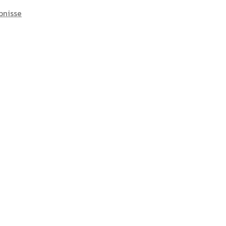
bnisse