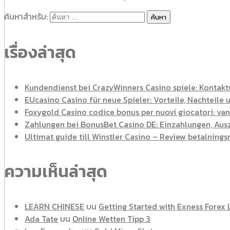
ค้นหาสำหรับ:
เรื่องล่าสุด
Kundendienst bei CrazyWinners Casino spiele: Kontakt
EUcasino Casino für neue Spieler: Vorteile, Nachteile
Foxygold Casino codice bonus per nuovi giocatori: vanta
Zahlungen bei BonusBet Casino DE: Einzahlungen, Aus
Ultimat guide till Winstler Casino – Review betalning
ความเห็นล่าสุด
LEARN CHINESE
บน
Getting Started with Exness Forex
Ada Tate
บน
Online Wetten Tipp 3