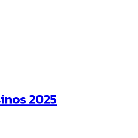
inos 2025