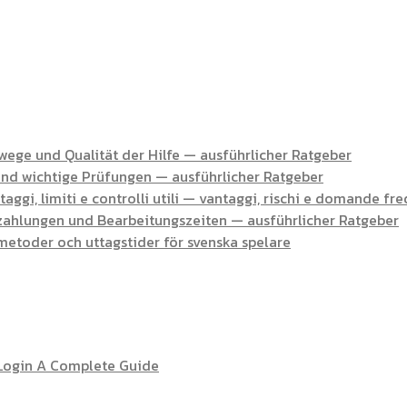
wege und Qualität der Hilfe — ausführlicher Ratgeber
 und wichtige Prüfungen — ausführlicher Ratgeber
ggi, limiti e controlli utili — vantaggi, rischi e domande fr
zahlungen und Bearbeitungszeiten — ausführlicher Ratgeber
smetoder och uttagstider för svenska spelare
 Login A Complete Guide