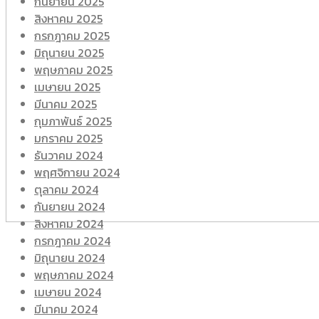
กันยายน 2025
สิงหาคม 2025
กรกฎาคม 2025
มิถุนายน 2025
พฤษภาคม 2025
เมษายน 2025
มีนาคม 2025
กุมภาพันธ์ 2025
มกราคม 2025
ธันวาคม 2024
พฤศจิกายน 2024
ตุลาคม 2024
กันยายน 2024
สิงหาคม 2024
กรกฎาคม 2024
มิถุนายน 2024
พฤษภาคม 2024
เมษายน 2024
มีนาคม 2024