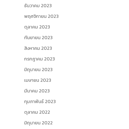
ธันวาคม 2023
พฤศจิกายน 2023
ตุลาคม 2023
กันยายน 2023
สิงหาคม 2023
กรกฎาคม 2023
มิถุนายน 2023
เมษายน 2023
มีนาคม 2023
กุมภาพันธ์ 2023
ตุลาคม 2022
มิถุนายน 2022