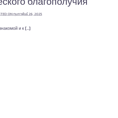
еского благополучия
STED ON
กุมภาพันธ์ 26, 2025
накомой и к […]