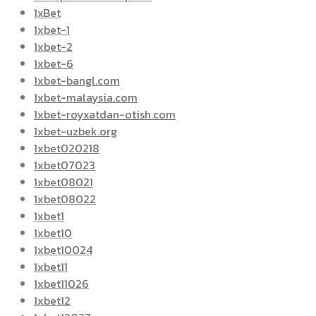
1xBet
1xbet-1
1xbet-2
1xbet-6
1xbet-bangl.com
1xbet-malaysia.com
1xbet-royxatdan-otish.com
1xbet-uzbek.org
1xbet020218
1xbet07023
1xbet08021
1xbet08022
1xbet1
1xbet10
1xbet10024
1xbet11
1xbet11026
1xbet12