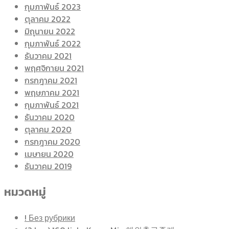
กุมภาพันธ์ 2023
ตุลาคม 2022
มิถุนายน 2022
กุมภาพันธ์ 2022
ธันวาคม 2021
พฤศจิกายน 2021
กรกฎาคม 2021
พฤษภาคม 2021
กุมภาพันธ์ 2021
ธันวาคม 2020
ตุลาคม 2020
กรกฎาคม 2020
เมษายน 2020
ธันวาคม 2019
หมวดหมู่
! Без рубрики