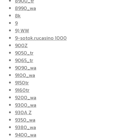
8900_tr
8990_wa
8k
9
9) WW
9-sotok.rucasino 1000
900Z
9050_tr
9065_tr
9090_wa
9100_wa
9150tr
9160tr
9200_wa
9300_wa
930A Z
9350_wa
9380_wa
9400_wa