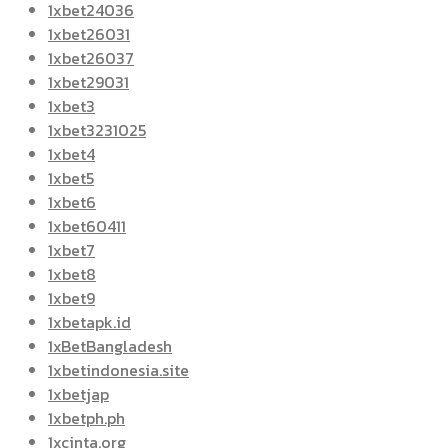
1xbet24036
1xbet26031
1xbet26037
1xbet29031
1xbet3
1xbet3231025
1xbet4
1xbet5
1xbet6
1xbet60411
1xbet7
1xbet8
1xbet9
1xbetapk.id
1xBetBangladesh
1xbetindonesia.site
1xbetjap
1xbetph.ph
1xcinta.org