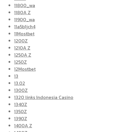
11800_wa
1180A Z
11900_wa
11a5b1jch4
11Mostbet
1200Z
1210A Z
1250A Z
1250Z
12Mostbet
13
13.02
1300Z
1320 links Indonesia Casino
1340Z
1350Z
1390Z
1400A Z