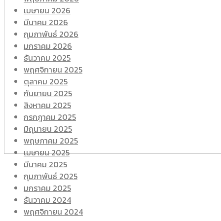
เมษายน 2026
มีนาคม 2026
กุมภาพันธ์ 2026
มกราคม 2026
ธันวาคม 2025
พฤศจิกายน 2025
ตุลาคม 2025
กันยายน 2025
สิงหาคม 2025
กรกฎาคม 2025
มิถุนายน 2025
พฤษภาคม 2025
เมษายน 2025
มีนาคม 2025
กุมภาพันธ์ 2025
มกราคม 2025
ธันวาคม 2024
พฤศจิกายน 2024