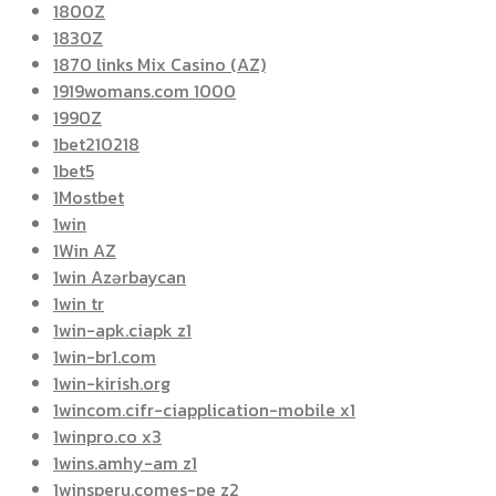
1800Z
1830Z
1870 links Mix Casino (AZ)
1919womans.com 1000
1990Z
1bet210218
1bet5
1Mostbet
1win
1Win AZ
1win Azərbaycan
1win tr
1win-apk.ciapk z1
1win-br1.com
1win-kirish.org
1wincom.cifr-ciapplication-mobile x1
1winpro.co x3
1wins.amhy-am z1
1winsperu.comes-pe z2