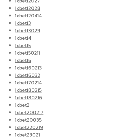
1xbet12027
1xbet12028
1xbet120414
1xbet13
1xbet13029
1xbet14
1xbet15
1xbet150211
1xbet16
1xbet160213
1xbet16032
1xbet170214
1xbet180215
1xbet180216
1xbet2
1xbet200217
1xbet20035
1xbet220219
1xbet23021