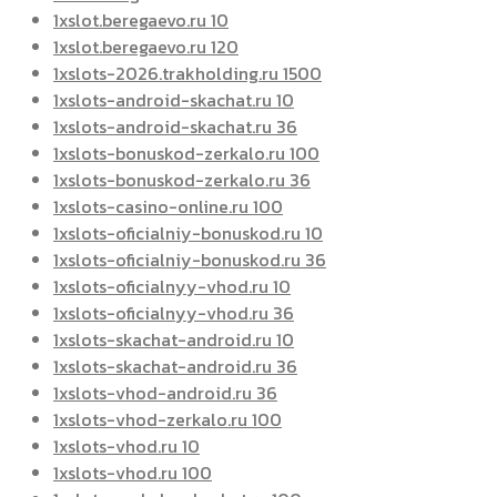
1xslot.beregaevo.ru 10
1xslot.beregaevo.ru 120
1xslots-2026.trakholding.ru 1500
1xslots-android-skachat.ru 10
1xslots-android-skachat.ru 36
1xslots-bonuskod-zerkalo.ru 100
1xslots-bonuskod-zerkalo.ru 36
1xslots-casino-online.ru 100
1xslots-oficialniy-bonuskod.ru 10
1xslots-oficialniy-bonuskod.ru 36
1xslots-oficialnyy-vhod.ru 10
1xslots-oficialnyy-vhod.ru 36
1xslots-skachat-android.ru 10
1xslots-skachat-android.ru 36
1xslots-vhod-android.ru 36
1xslots-vhod-zerkalo.ru 100
1xslots-vhod.ru 10
1xslots-vhod.ru 100