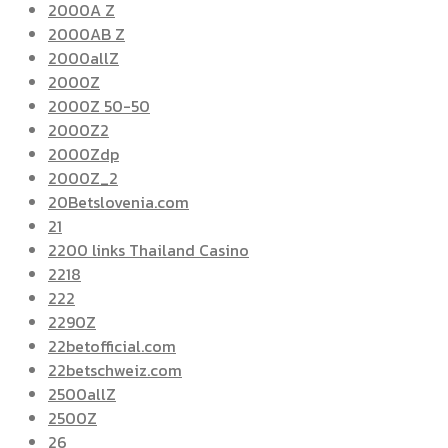
2000A Z
2000AB Z
2000allZ
2000Z
2000Z 50-50
2000Z2
2000Zdp
2000Z_2
20Betslovenia.com
21
2200 links Thailand Casino
2218
222
2290Z
22betofficial.com
22betschweiz.com
2500allZ
2500Z
26