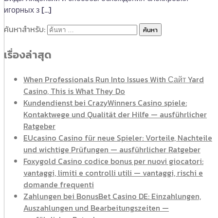
игорных з […]
ค้นหาสำหรับ:
เรื่องล่าสุด
When Professionals Run Into Issues With Сайт Yard
Casino, This is What They Do
Kundendienst bei CrazyWinners Casino spiele:
Kontaktwege und Qualität der Hilfe — ausführlicher
Ratgeber
EUcasino Casino für neue Spieler: Vorteile, Nachteile
und wichtige Prüfungen — ausführlicher Ratgeber
Foxygold Casino codice bonus per nuovi giocatori:
vantaggi, limiti e controlli utili — vantaggi, rischi e
domande frequenti
Zahlungen bei BonusBet Casino DE: Einzahlungen,
Auszahlungen und Bearbeitungszeiten —