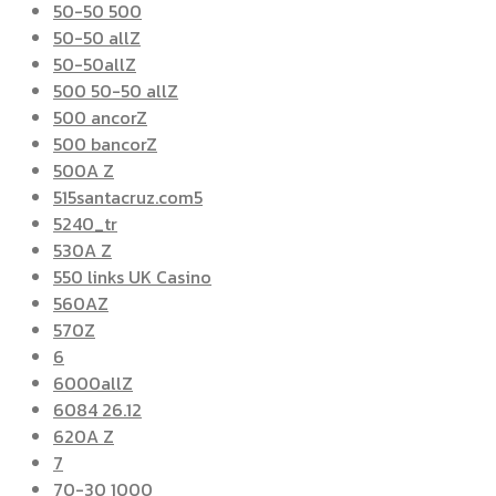
50-50 500
50-50 allZ
50-50allZ
500 50-50 allZ
500 ancorZ
500 bancorZ
500A Z
515santacruz.com5
5240_tr
530A Z
550 links UK Casino
560AZ
570Z
6
6000allZ
6084 26.12
620A Z
7
70-30 1000