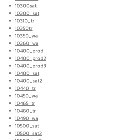
10300sat
10300_sat
10310_tr
10350tr
10350_wa
10360_wa
10400_prod
10400_prod2
10400_prod3
10400_sat
10400_sat2
10440_tr
10450_wa
10465_tr
10480_tr
10490_wa
10500_sat
10500_sat2