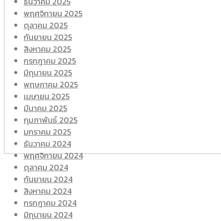
ธันวาคม 2025
พฤศจิกายน 2025
ตุลาคม 2025
กันยายน 2025
สิงหาคม 2025
กรกฎาคม 2025
มิถุนายน 2025
พฤษภาคม 2025
เมษายน 2025
มีนาคม 2025
กุมภาพันธ์ 2025
มกราคม 2025
ธันวาคม 2024
พฤศจิกายน 2024
ตุลาคม 2024
กันยายน 2024
สิงหาคม 2024
กรกฎาคม 2024
มิถุนายน 2024