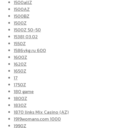
1500allZ
1500AZ
1500BZ
1500Z
1500Z 50-50
15381 03.02
1550Z
1586vkg.ru 600
1600Z
1620Z
1650Z
17
1750Z
180 game
1800Z
1830Z
1870 links Mix Casino (AZ)
1919womans.com 1000
1990Z