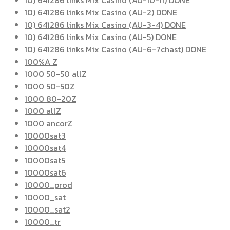
10) 641286 links Mix Casino (AU-10-11) DONE
10) 641286 links Mix Casino (AU-2) DONE
10) 641286 links Mix Casino (AU-3-4) DONE
10) 641286 links Mix Casino (AU-5) DONE
10) 641286 links Mix Casino (AU-6-7chast) DONE
100%A Z
1000 50-50 allZ
1000 50-50Z
1000 80-20Z
1000 allZ
1000 ancorZ
10000sat3
10000sat4
10000sat5
10000sat6
10000_prod
10000_sat
10000_sat2
10000_tr