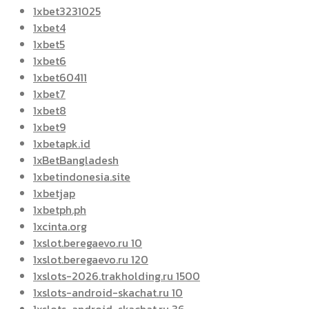
1xbet3231025
1xbet4
1xbet5
1xbet6
1xbet60411
1xbet7
1xbet8
1xbet9
1xbetapk.id
1xBetBangladesh
1xbetindonesia.site
1xbetjap
1xbetph.ph
1xcinta.org
1xslot.beregaevo.ru 10
1xslot.beregaevo.ru 120
1xslots-2026.trakholding.ru 1500
1xslots-android-skachat.ru 10