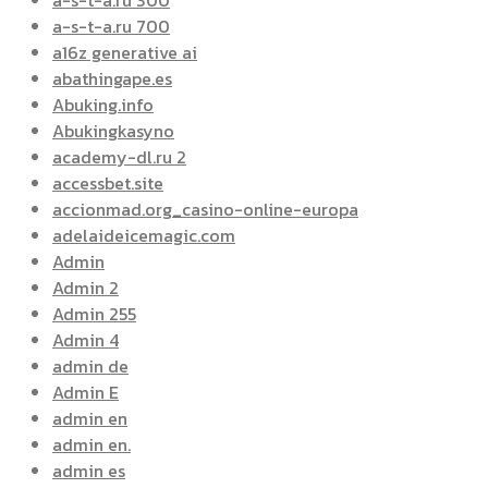
a-s-t-a.ru 300
a-s-t-a.ru 700
a16z generative ai
abathingape.es
Abuking.info
Abukingkasyno
academy-dl.ru 2
accessbet.site
accionmad.org_casino-online-europa
adelaideicemagic.com
Admin
Admin 2
Admin 255
Admin 4
admin de
Admin E
admin en
admin en.
admin es