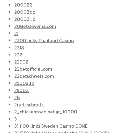
2000Z2
2000Zdp
2000Z_2
20Betslovenia.com
21
2200 links Thailand Casino
2218
222
2290Z
22betofficial.com
22betschweiz.com
2500allZ
2500Z
26
2rad-schmitz
2_chickenroad.net.gr_10000
3
3) 1100 links Sweden Casino DONE