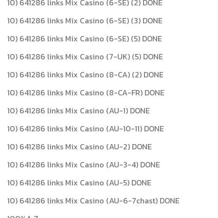
10) 641286 links Mix Casino (6-SE) (2) DONE
10) 641286 links Mix Casino (6-SE) (3) DONE
10) 641286 links Mix Casino (6-SE) (5) DONE
10) 641286 links Mix Casino (7-UK) (5) DONE
10) 641286 links Mix Casino (8-CA) (2) DONE
10) 641286 links Mix Casino (8-CA-FR) DONE
10) 641286 links Mix Casino (AU-1) DONE
10) 641286 links Mix Casino (AU-10-11) DONE
10) 641286 links Mix Casino (AU-2) DONE
10) 641286 links Mix Casino (AU-3-4) DONE
10) 641286 links Mix Casino (AU-5) DONE
10) 641286 links Mix Casino (AU-6-7chast) DONE