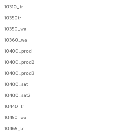
10310_tr
10350tr
10350_wa
10360_wa
10400_prod
10400_prod2
10400_prod3
10400_sat
10400_sat2
10440_tr
10450_wa
10465_tr