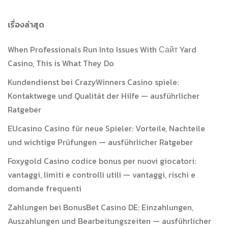
เรื่องล่าสุด
When Professionals Run Into Issues With Сайт Yard
Casino, This is What They Do
Kundendienst bei CrazyWinners Casino spiele:
Kontaktwege und Qualität der Hilfe — ausführlicher
Ratgeber
EUcasino Casino für neue Spieler: Vorteile, Nachteile
und wichtige Prüfungen — ausführlicher Ratgeber
Foxygold Casino codice bonus per nuovi giocatori:
vantaggi, limiti e controlli utili — vantaggi, rischi e
domande frequenti
Zahlungen bei BonusBet Casino DE: Einzahlungen,
Auszahlungen und Bearbeitungszeiten — ausführlicher