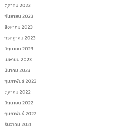
ตุลาคม 2023
กันยายน 2023
สิงหาคม 2023
กรกฎาคม 2023
มิถุนายน 2023
เมษายน 2023
มีนาคม 2023
กุมภาพันธ์ 2023
ตุลาคม 2022
มิถุนายน 2022
กุมภาพันธ์ 2022
ธันวาคม 2021