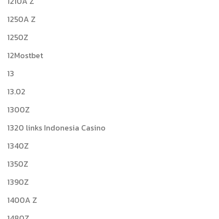
1210A Z
1250A Z
1250Z
12Mostbet
13
13.02
1300Z
1320 links Indonesia Casino
1340Z
1350Z
1390Z
1400A Z
1480Z