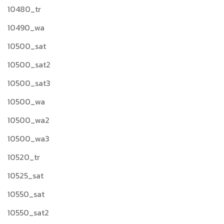
10480_tr
10490_wa
10500_sat
10500_sat2
10500_sat3
10500_wa
10500_wa2
10500_wa3
10520_tr
10525_sat
10550_sat
10550_sat2