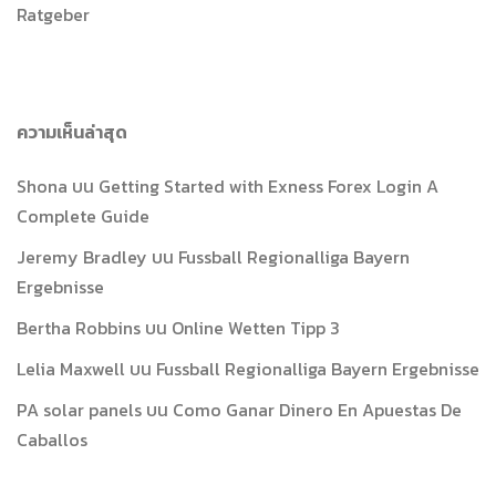
Ratgeber
ความเห็นล่าสุด
Shona
บน
Getting Started with Exness Forex Login A
Complete Guide
Jeremy Bradley
บน
Fussball Regionalliga Bayern
Ergebnisse
Bertha Robbins
บน
Online Wetten Tipp 3
Lelia Maxwell
บน
Fussball Regionalliga Bayern Ergebnisse
PA solar panels
บน
Como Ganar Dinero En Apuestas De
Caballos