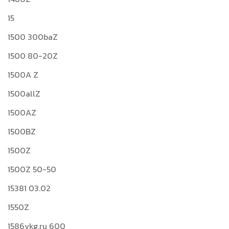
15
1500 300baZ
1500 80-20Z
1500A Z
1500allZ
1500AZ
1500BZ
1500Z
1500Z 50-50
15381 03.02
1550Z
1586vkg.ru 600