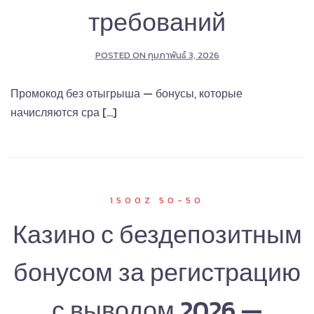
требований
POSTED ON
กุมภาพันธ์ 3, 2026
Промокод без отыгрыша — бонусы, которые
начисляются сра […]
1500Z 50-50
Казино с бездепозитным
бонусом за регистрацию
с выводом 2026 —