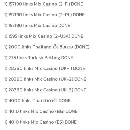
1) 157190 links Mix Casino (2-FI) DONE
1) 157190 links Mix Casino (2-PL) DONE
1) 157190 links Mix Casino DONE
1) 1595 links Mix Casino (2-USA) DONE
1) 2000 links Thailand เว็บซื้อหวย (DONE)
1) 275 links Turkish Betting DONE
1) 28380 links Mix Casino (UK-1) DONE
1) 28380 links Mix Casino (UK-2) DONE
1) 28380 links Mix Casino (UK-3) DONE
1) 4000 links Thai บาคาร่า DONE
1) 4010 links Mix Casino (BG) DONE
1) 4010 links Mix Casino (ES) DONE