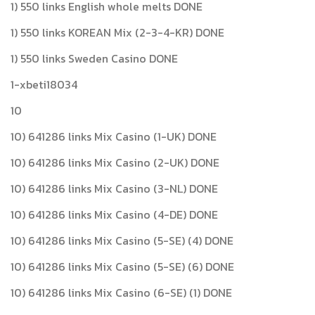
1) 550 links English whole melts DONE
1) 550 links KOREAN Mix (2-3-4-KR) DONE
1) 550 links Sweden Casino DONE
1-xbeti18034
10
10) 641286 links Mix Casino (1-UK) DONE
10) 641286 links Mix Casino (2-UK) DONE
10) 641286 links Mix Casino (3-NL) DONE
10) 641286 links Mix Casino (4-DE) DONE
10) 641286 links Mix Casino (5-SE) (4) DONE
10) 641286 links Mix Casino (5-SE) (6) DONE
10) 641286 links Mix Casino (6-SE) (1) DONE