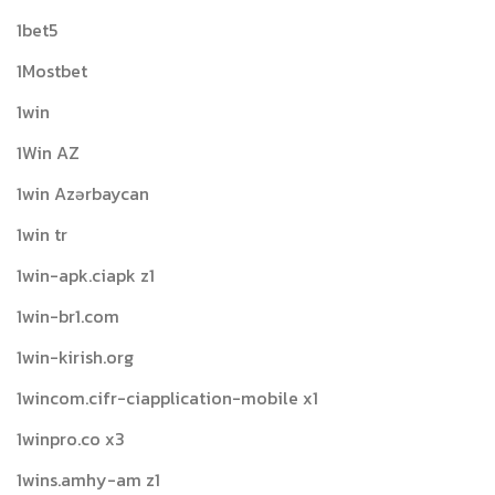
1bet5
1Mostbet
1win
1Win AZ
1win Azərbaycan
1win tr
1win-apk.ciapk z1
1win-br1.com
1win-kirish.org
1wincom.cifr-ciapplication-mobile x1
1winpro.co x3
1wins.amhy-am z1